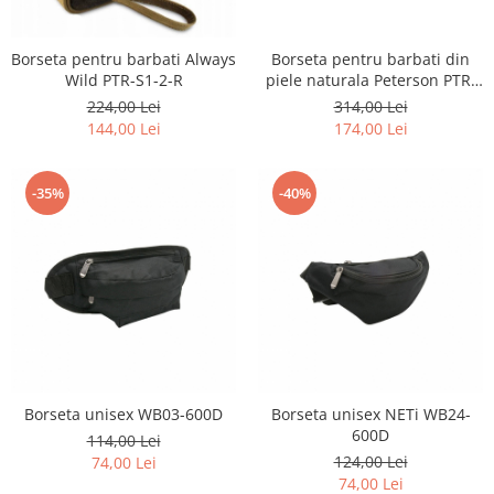
Borseta pentru barbati Always
Borseta pentru barbati din
Wild PTR-S1-2-R
piele naturala Peterson PTR-
PTN 2507-H
224,00 Lei
314,00 Lei
144,00 Lei
174,00 Lei
-35%
-40%
Borseta unisex WB03-600D
Borseta unisex NETi WB24-
600D
114,00 Lei
124,00 Lei
74,00 Lei
74,00 Lei