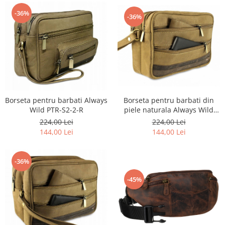
-36%
-36%
Borseta pentru barbati Always
Borseta pentru barbati din
Wild PTR-S2-2-R
piele naturala Always Wild
PTR-S3-2-R
224,00 Lei
224,00 Lei
144,00 Lei
144,00 Lei
-36%
-45%