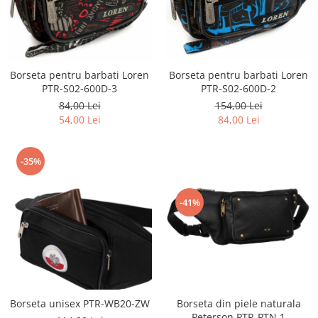
Borseta pentru barbati Loren
Borseta pentru barbati Loren
PTR-S02-600D-2
PTR-S02-600D-3
154,00 Lei
84,00 Lei
84,00 Lei
54,00 Lei
-35%
-41%
Borseta unisex PTR-WB20-ZW
Borseta din piele naturala
Peterson PTR-PTN 1