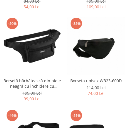
84,00 Lei
199,00 Lei
05-1686
54,00 Lei
109,00 Lei
-50%
-35%
Borsetă bărbătească din piele
Borseta unisex WB23-600D
neagră cu închidere cu
114,00 Lei
fermoar - Rovicky PTR-R-ST7-
199,00 Lei
74,00 Lei
05-7618-BLACK
99,00 Lei
-46%
-51%