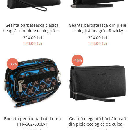
Geantă bărbătească clasică,
Geantă bărbătească din piele
neagră, din piele ecologică, cu
ecologică neagră - Rovicky
fermoar - Rovicky PTR-R-SDR-
PTR-R-SDR-04-1662 BLACK
224,00 Lei
224,00 Lei
01-1631 BLACK
120,00 Lei
124,00 Lei
-45%
-36%
Borseta pentru barbati Loren
Geantă elegantă bărbătească
PTR-S02-600D-1
din piele ecologică de culoare
neagră - Rovicky PTR-R-SDR-