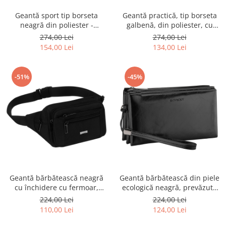
Geantă sport tip borseta
Geantă practică, tip borseta
neagră din poliester -
galbenă, din poliester, cu
Peterson PTR-PTN SWY-01-
închidere cu fermoar -
274,00 Lei
274,00 Lei
8436 BLAC
Peterson PTR-PTN SWY-02-
154,00 Lei
134,00 Lei
7017 YELL
-51%
-45%
Geantă bărbătească neagră
Geantă bărbătească din piele
cu închidere cu fermoar,
ecologică neagră, prevăzută
compartiment unic - Peterson
cu curea de mână - Rovicky
224,00 Lei
224,00 Lei
PTR-PTN-73223-2188 BLACK
110,00 Lei
124,00 Lei