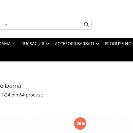
 DAMA
RUCSACURI
ACCESORII BARBATI
PRODUSE NOI
te Dama
1-
24
din
64
produse
-35%