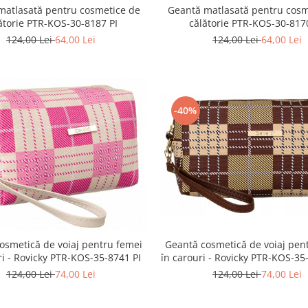
matlasată pentru cosmetice de
Geantă matlasată pentru cosm
ătorie PTR-KOS-30-8187 PI
călătorie PTR-KOS-30-817
124,00 Lei
64,00 Lei
124,00 Lei
64,00 Lei
-40%
osmetică de voiaj pentru femei
Geantă cosmetică de voiaj pen
ri - Rovicky PTR-KOS-35-8741 PI
în carouri - Rovicky PTR-KOS-3
124,00 Lei
74,00 Lei
124,00 Lei
74,00 Lei