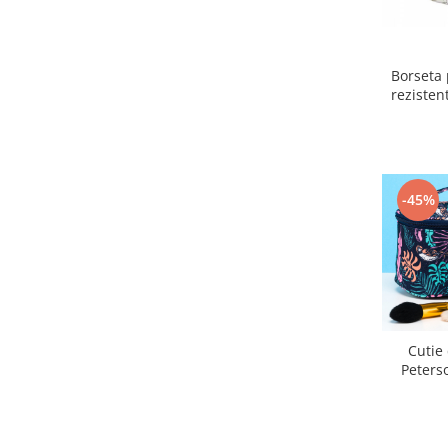
Borseta 
rezisten
-45%
Cutie
Peters