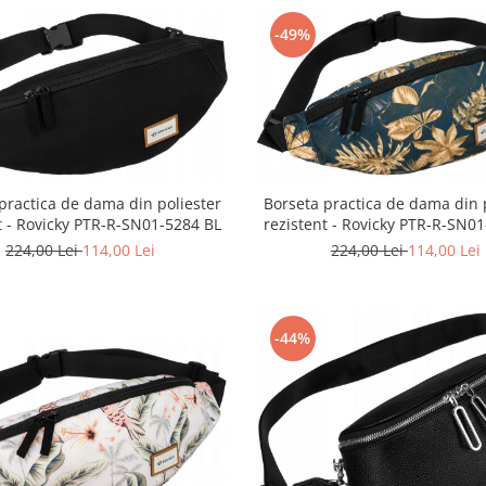
-49%
practica de dama din poliester
Borseta practica de dama din 
t - Rovicky PTR-R-SN01-5284 BL
rezistent - Rovicky PTR-R-SN0
224,00 Lei
114,00 Lei
224,00 Lei
114,00 Lei
-44%