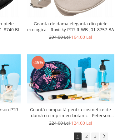
n piele
Geanta de dama eleganta din piele
01-8740 BL
ecologica - Rovicky PTR-R-WB-J01-8757 BA
294,00 Lei
164,00 Lei
-45%
erson PTR-
Geantă compactă pentru cosmetice de
damă cu imprimeu botanic - Peterson
PTR-PTN KOS-J01-8924 L01
224,00 Lei
124,00 Lei
1
2
3