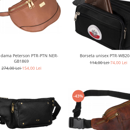
 dama Peterson PTR-PTN NER-
Borseta unisex PTR-WB2
GB1869
114,00 Lei
74,00 Lei
274,00 Lei
154,00 Lei
-43%