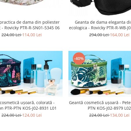
practica de dama din poliester
Geanta de dama eleganta di
t - Rovicky PTR-R-SN01-5345 06
ecologica - Rovicky PTR-R-WB-J
224,00 Lei
114,00 Lei
294,00 Lei
164,00 Lei
-40%
 cosmetică ușoară, colorată -
Geantă cosmetică ușoară - Pet
on PTR-PTN KOS-J02-8931 L01
PTN KOS-J02-8979 L02
224,00 Lei
124,00 Lei
224,00 Lei
134,00 Lei