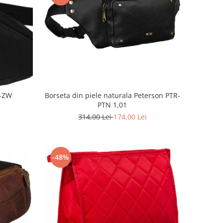
Borseta din piele naturala Peterson PTR-
0-ZW
PTN 1,01
314,00 Lei
174,00 Lei
-48%