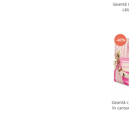
Geantă 
căl
-40%
Geantă c
în carou