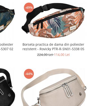
-49%
poliester
Borseta practica de dama din poliester
1-5307 02
rezistent - Rovicky PTR-R-SN01-5338 05
224,00 Lei
114,00 Lei
-44%