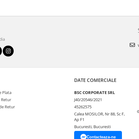
dia
v
DATE COMERCIALE
 Plata
BSC CORPORATE SRL
e Retur
J40/20546/2021
de Retur
45262575
Calea MOSILOR, Nr 88, Sc F,
Ap F1
Bucuresti, Bucuresti
Contacteaza-ne