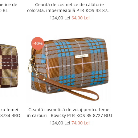
etice de
Geantă de cosmetice de călătorie
0 BL
colorată, impermeabilă PTR-KOS-33-8703
BL
124,00 Lei
64,00 Lei
-40%
Geantă cosmetică de voiaj pentru femei
tru femei
în carouri - Rovicky PTR-KOS-35-8727 BLU
5-8734 BRO
124,00 Lei
74,00 Lei