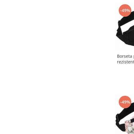
-49%
Borseta 
rezisten
-49%