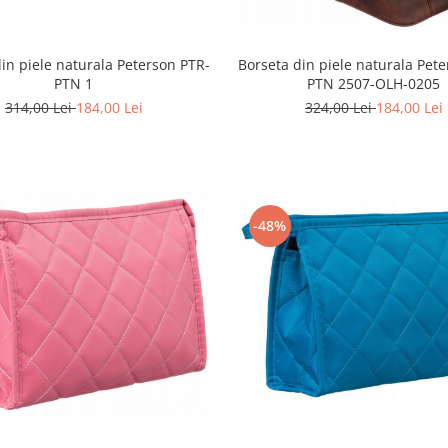
in piele naturala Peterson PTR-
Borseta din piele naturala Pet
PTN 1
PTN 2507-OLH-0205
314,00 Lei
184,00 Lei
324,00 Lei
184,00 Lei
-48%