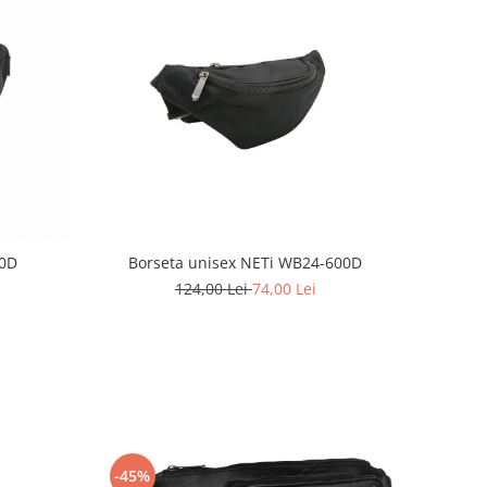
00D
Borseta unisex NETi WB24-600D
124,00 Lei
74,00 Lei
-45%