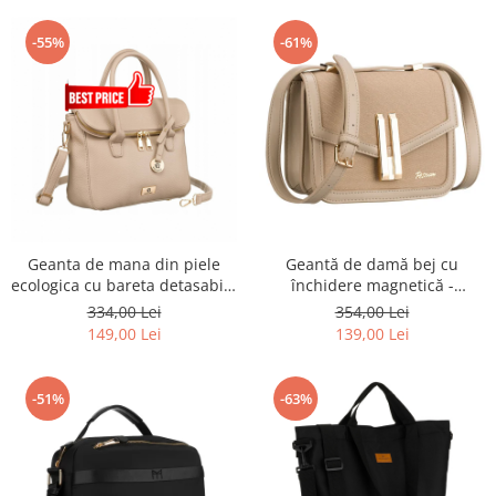
-55%
-61%
Geanta de mana din piele
Geantă de damă bej cu
ecologica cu bareta detasabila
închidere magnetică -
- Rovicky PTR-R-TOR-ALE-8-
Peterson PTR-PTN DALIA
334,00 Lei
354,00 Lei
1087 D.B
BEIGE
149,00 Lei
139,00 Lei
-51%
-63%