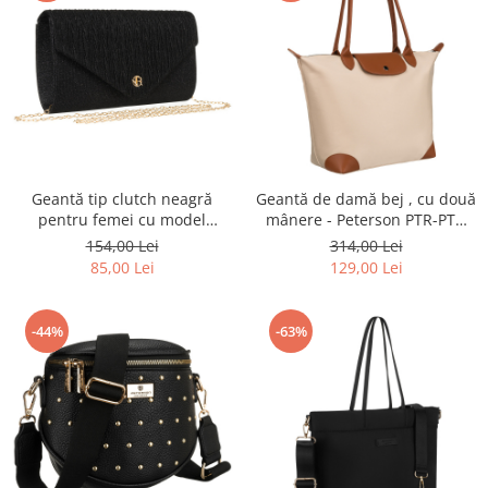
Geantă tip clutch neagră
Geantă de damă bej , cu două
pentru femei cu model
mânere - Peterson PTR-PTN
herringbone suspendată pe
CSM-16-8045 BEIG
154,00 Lei
314,00 Lei
un lanț - Rovicky PTR-R-XS021-
85,00 Lei
129,00 Lei
4214 BLACK
-44%
-63%