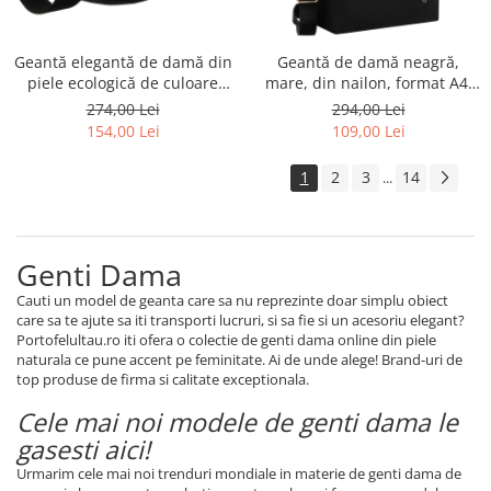
Geantă elegantă de damă din
Geantă de damă neagră,
piele ecologică de culoare
mare, din nailon, format A4,
neagră - Peterson PTR-PTN
se închide cu o clemă
274,00 Lei
294,00 Lei
MIS-03-3582 BLAC
magnetică - Peterson PTR-PTN
154,00 Lei
109,00 Lei
JN-10-0092 BLACK
1
2
3
14
...
Genti Dama
Cauti un model de geanta care sa nu reprezinte doar simplu obiect
care sa te ajute sa iti transporti lucruri, si sa fie si un acesoriu elegant?
Portofelultau.ro iti ofera o colectie de genti dama online din piele
naturala ce pune accent pe feminitate. Ai de unde alege! Brand-uri de
top produse de firma si calitate exceptionala.
Cele mai noi modele de genti dama le
gasesti aici!
Urmarim cele mai noi trenduri mondiale in materie de genti dam
a
de