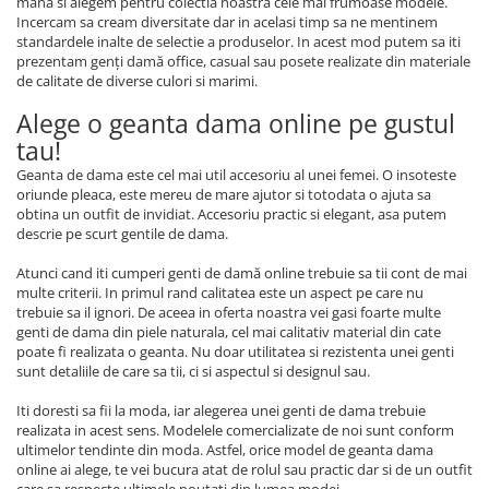
mana si alegem pentru colectia noastra cele mai frumoase modele.
Incercam sa cream diversitate dar in acelasi timp sa ne mentinem
standardele inalte de selectie a produselor. In acest mod putem sa iti
prezentam genţi dam
ă
office, casual sau posete realizate din materiale
de calitate de diverse culori si marimi.
Alege o geanta dama online pe gustul
tau!
Geanta de dama este cel mai util accesoriu al unei femei. O insoteste
oriunde pleaca, este mereu de mare ajutor si totodata o ajuta sa
obtina un outfit de invidiat. Accesoriu practic si elegant, asa putem
descrie pe scurt gentile de dama.
Atunci cand iti cumperi genti de dam
ă
online trebuie sa tii cont de mai
multe criterii. In primul rand calitatea este un aspect pe care nu
trebuie sa il ignori. De aceea in oferta noastra vei gasi foarte multe
genti de dama din piele naturala, cel mai calitativ material din cate
poate fi realizata o geanta. Nu doar utilitatea si rezistenta unei genti
sunt detaliile de care sa tii, ci si aspectul si designul sau.
Iti doresti sa fii la moda, iar alegerea unei genti de dama trebuie
realizata in acest sens. Modelele comercializate de noi sunt conform
ultimelor tendinte din moda. Astfel, orice model de geanta dama
online ai alege, te vei bucura atat de rolul sau practic dar si de un outfit