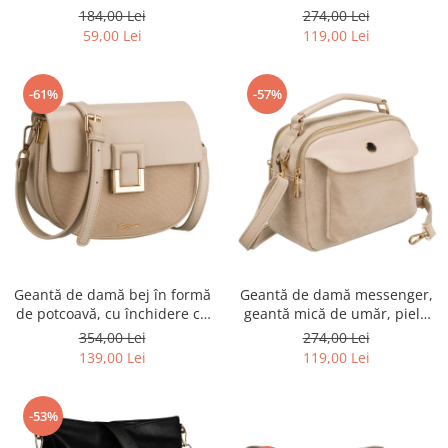
Rovicky PTR-RSPV-001P-5277
urbană cu fermoar, piele
184,00 Lei
274,00 Lei
GOLD
ecologică - Peterson PTR-PTN
59,00 Lei
119,00 Lei
MX02-P-7700
-61%
-57%
Geantă de damă bej în formă
Geantă de damă messenger,
de potcoavă, cu închidere cu
geantă mică de umăr, piele
clip magnetic - Peterson PTR-
ecologică, geantă bej cu
354,00 Lei
274,00 Lei
PTN PIWONIA BEIGE
fermoar la modă - Peterson
139,00 Lei
119,00 Lei
PTR-PTN MX02-P-7717-D.BE
-53%