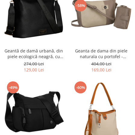
-58%
Geanta de dama din piele
Geantă de damă urbană, din
naturala cu portofel -
piele ecologică neagră, cu
Peterson PTR-PTN CF4-DS-
curea reglabilă - Peterson
404,00 Lei
274,00 Lei
5216 D.BE
PTR-PTN JK6-06-6642
169,00 Lei
129,00 Lei
-49%
-60%