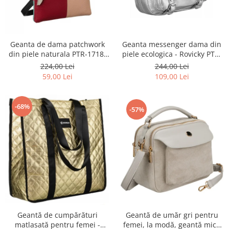
Geanta de dama patchwork
Geanta messenger dama din
din piele naturala PTR-1718-
piele ecologica - Rovicky PTR-
SKL-6922 MULTI
R-TOR-ALE-2-3776 SIL
224,00 Lei
244,00 Lei
59,00 Lei
109,00 Lei
-68%
-57%
Geantă de cumpărături
Geantă de umăr gri pentru
matlasată pentru femei -
femei, la modă, geantă mică