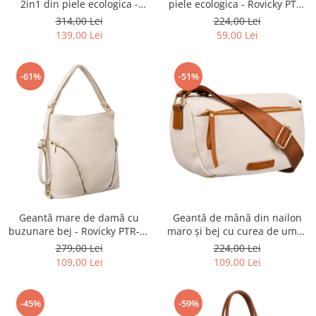
piele ecologica - Rovicky PTR-
2in1 din piele ecologica -
R-KP-10-HRH-4232 GOL
Rovicky PTR-R-TOR-ALE-7-0950
224,00 Lei
314,00 Lei
GRA
59,00 Lei
139,00 Lei
-61%
-51%
Geantă mare de damă cu
Geantă de mână din nailon
buzunare bej - Rovicky PTR-R-
maro și bej cu curea de umăr
KP-18-A19-0255 BE
- Peterson PTR-PTN JN-05
279,00 Lei
224,00 Lei
IVORY-BROW
109,00 Lei
109,00 Lei
-45%
-59%