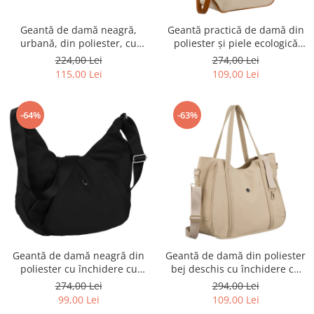
Geantă de damă neagră,
Geantă practică de damă din
urbană, din poliester, cu
poliester și piele ecologică
închidere cu fermoar -
ecru, cu închidere cu fermoar
224,00 Lei
274,00 Lei
Peterson PTR-PTN CTY-22-
- Peterson PTR-PTN CTY-30-
115,00 Lei
109,00 Lei
2508 BLAC
2997 ECRU
-64%
-63%
Geantă de damă neagră din
Geantă de damă din poliester
poliester cu închidere cu
bej deschis cu închidere cu
fermoar - Peterson PTR-PTN
fermoar - Peterson PTR-PTN
274,00 Lei
294,00 Lei
CTY-21-2423 BLAC
CTY-29-2874 ECRU
99,00 Lei
109,00 Lei