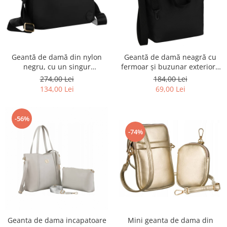
Geantă de damă din nylon
Geantă de damă neagră cu
negru, cu un singur
fermoar și buzunar exterior -
compartiment, închidere cu
Peterson PTR-PTN TZ15605D-
274,00 Lei
184,00 Lei
fermoar - Peterson PTR-PTN
0917 BL
134,00 Lei
69,00 Lei
JN-13-0252 BLACK
-56%
-74%
Mini geanta de dama din
Geanta de dama incapatoare