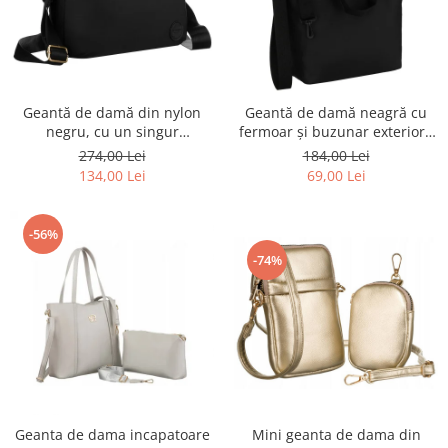
Geantă de damă din nylon
Geantă de damă neagră cu
negru, cu un singur
fermoar și buzunar exterior -
compartiment, închidere cu
Peterson PTR-PTN TZ15605D-
274,00 Lei
184,00 Lei
fermoar - Peterson PTR-PTN
0917 BL
134,00 Lei
69,00 Lei
JN-13-0252 BLACK
-56%
-74%
Mini geanta de dama din
Geanta de dama incapatoare