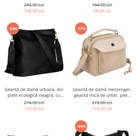
R-TOR-ALE-2-3776 SIL
Rovicky PTR-RSPV-001P-5277
244,00 Lei
184,00 Lei
GOLD
109,00 Lei
59,00 Lei
-53%
-57%
Geantă de damă urbană, din
Geantă de damă messenger,
piele ecologică neagră, cu
geantă mică de umăr, piele
curea reglabilă - Peterson
ecologică, geantă bej cu
274,00 Lei
274,00 Lei
PTR-PTN JK6-06-6642
fermoar la modă - Peterson
129,00 Lei
119,00 Lei
PTR-PTN MX02-P-7717-D.BE
-49%