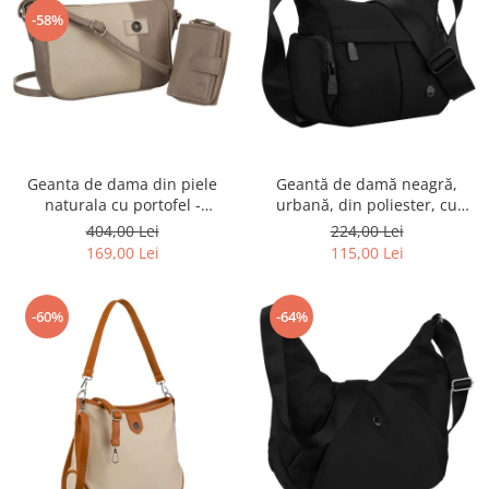
-58%
Geanta de dama din piele
Geantă de damă neagră,
naturala cu portofel -
urbană, din poliester, cu
Peterson PTR-PTN CF4-DS-
închidere cu fermoar -
404,00 Lei
224,00 Lei
5216 D.BE
Peterson PTR-PTN CTY-22-
169,00 Lei
115,00 Lei
2508 BLAC
-60%
-64%