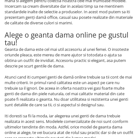
mana si alegem pentru colectia noastra cele mai frumoase modele.
Incercam sa cream diversitate dar in acelasi timp sa ne mentinem
standardele inalte de selectie a produselor. In acest mod putem sa iti
prezentam genţi dam
ă
office, casual sau posete realizate din materiale
de calitate de diverse culori si marimi.
Alege o geanta dama online pe gustul
tau!
Geanta de dama este cel mai util accesoriu al unei femei. O insoteste
oriunde pleaca, este mereu de mare ajutor si totodata o ajuta sa
obtina un outfit de invidiat. Accesoriu practic si elegant, asa putem
descrie pe scurt gentile de dama.
Atunci cand iti cumperi genti de dam
ă
online trebuie sa tii cont de mai
multe criterii. In primul rand calitatea este un aspect pe care nu
trebuie sa il ignori. De aceea in oferta noastra vei gasi foarte multe
genti de dama din piele naturala, cel mai calitativ material din cate
poate fi realizata o geanta. Nu doar utilitatea si rezistenta unei genti
sunt detaliile de care sa tii, ci si aspectul si designul sau.
Iti doresti sa fii la moda, iar alegerea unei genti de dama trebuie
realizata in acest sens. Modelele comercializate de noi sunt conform
ultimelor tendinte din moda. Astfel, orice model de geanta dama
online ai alege, te vei bucura atat de rolul sau practic dar si de un outfit