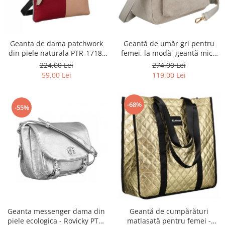
Geanta de dama patchwork
Geantă de umăr gri pentru
din piele naturala PTR-1718-
femei, la modă, geantă mică
SKL-6922 MULTI
urbană cu fermoar, piele
224,00 Lei
274,00 Lei
ecologică - Peterson PTR-PTN
59,00 Lei
119,00 Lei
MX02-P-7700
-68%
-55%
Geanta messenger dama din
Geantă de cumpărături
piele ecologica - Rovicky PTR-
matlasată pentru femei -