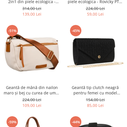
piele ecologica - Rovicky PTR-
2in1 din piele ecologica -
R-KP-10-HRH-4232 GOL
Rovicky PTR-R-TOR-ALE-7-0950
224,00 Lei
314,00 Lei
GRA
59,00 Lei
139,00 Lei
-51%
-45%
Geantă de mână din nailon
Geantă tip clutch neagră
maro și bej cu curea de umăr
pentru femei cu model
- Peterson PTR-PTN JN-05
herringbone suspendată pe
224,00 Lei
154,00 Lei
IVORY-BROW
un lanț - Rovicky PTR-R-XS021-
109,00 Lei
85,00 Lei
4214 BLACK
-59%
-44%