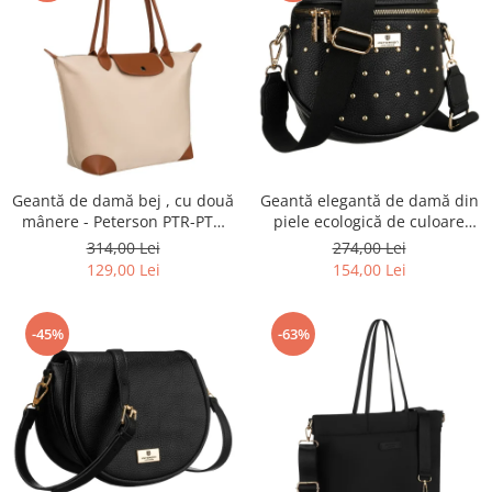
Geantă de damă bej , cu două
Geantă elegantă de damă din
mânere - Peterson PTR-PTN
piele ecologică de culoare
CSM-16-8045 BEIG
neagră - Peterson PTR-PTN
314,00 Lei
274,00 Lei
MIS-03-3582 BLAC
129,00 Lei
154,00 Lei
-45%
-63%