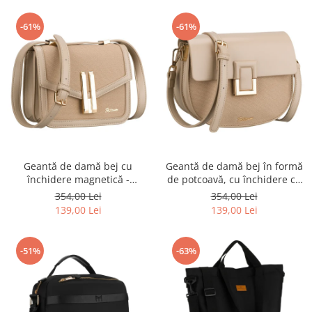
-61%
-61%
Geantă de damă bej cu
Geantă de damă bej în formă
închidere magnetică -
de potcoavă, cu închidere cu
Peterson PTR-PTN DALIA
clip magnetic - Peterson PTR-
354,00 Lei
354,00 Lei
BEIGE
PTN PIWONIA BEIGE
139,00 Lei
139,00 Lei
-51%
-63%