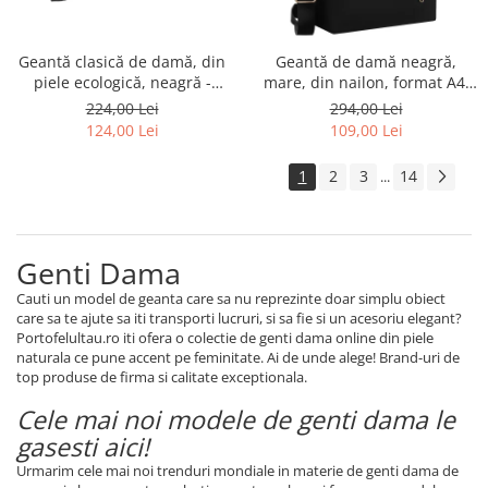
Geantă clasică de damă, din
Geantă de damă neagră,
piele ecologică, neagră -
mare, din nailon, format A4,
Peterson PTR-PTN TOR-ALE-
se închide cu o clemă
224,00 Lei
294,00 Lei
24-5142
magnetică - Peterson PTR-PTN
124,00 Lei
109,00 Lei
JN-10-0092 BLACK
1
2
3
14
...
Genti Dama
Cauti un model de geanta care sa nu reprezinte doar simplu obiect
care sa te ajute sa iti transporti lucruri, si sa fie si un acesoriu elegant?
Portofelultau.ro iti ofera o colectie de genti dama online din piele
naturala ce pune accent pe feminitate. Ai de unde alege! Brand-uri de
top produse de firma si calitate exceptionala.
Cele mai noi modele de genti dama le
gasesti aici!
Urmarim cele mai noi trenduri mondiale in materie de genti dam
a
de