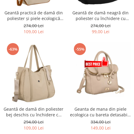
Geantă practică de damă din
Geantă de damă neagră din
poliester și piele ecologică
poliester cu închidere cu
ecru, cu închidere cu fermoar
fermoar - Peterson PTR-PTN
274,00 Lei
274,00 Lei
- Peterson PTR-PTN CTY-30-
CTY-21-2423 BLAC
109,00 Lei
99,00 Lei
2997 ECRU
-63%
-55%
Geantă de damă din poliester
Geanta de mana din piele
bej deschis cu închidere cu
ecologica cu bareta detasabila
fermoar - Peterson PTR-PTN
- Rovicky PTR-R-TOR-ALE-8-
294,00 Lei
334,00 Lei
CTY-29-2874 ECRU
1087 D.B
109,00 Lei
149,00 Lei