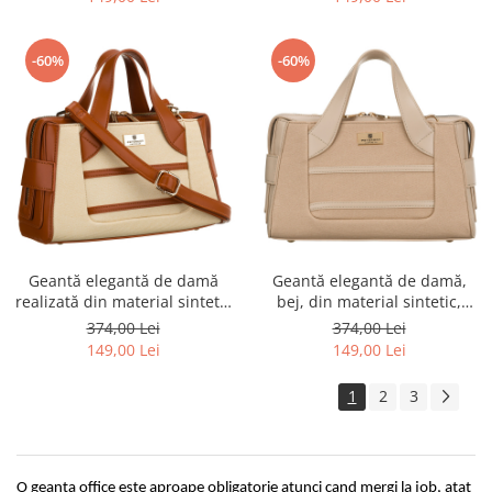
-60%
-60%
Geantă elegantă de damă
Geantă elegantă de damă,
realizată din material sintetic
bej, din material sintetic,
- Peterson PTR-PTN FORSYCJA
închisă cu fermoar - Peterson
374,00 Lei
374,00 Lei
ECRU-BR
PTR-PTN FORSYCJA BEIGE
149,00 Lei
149,00 Lei
1
2
3
O geanta office este aproape obligatorie atunci cand mergi la job, atat 