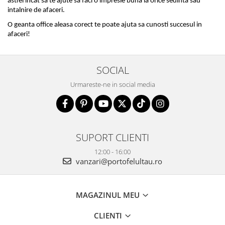
astfel incat sa te ajute sa faci o impresie buna la orice sedinta sau 
intalnire de afaceri. 
O geanta office aleasa corect te poate ajuta sa cunosti succesul in 
afaceri!
SOCIAL
Urmareste-ne in social media
SUPORT CLIENTI
12:00 - 16:00
vanzari@portofelultau.ro
MAGAZINUL MEU
CLIENTI