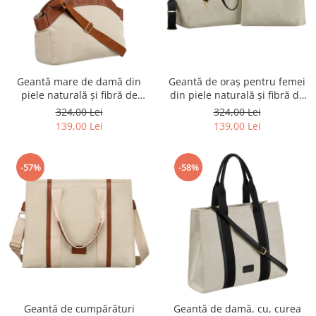
Geantă mare de damă din
Geantă de oraș pentru femei
piele naturală și fibră de
din piele naturală și fibră de
poliamidă în culorile bej și
poliamidă - Peterson PTR-PTN
324,00 Lei
324,00 Lei
maro - Peterson PTR-PTN
CAN-01 NAT-BLACK
139,00 Lei
139,00 Lei
CAN-01 NAT-BROWN
-57%
-58%
Geantă de cumpărături
Geantă de damă, cu, curea