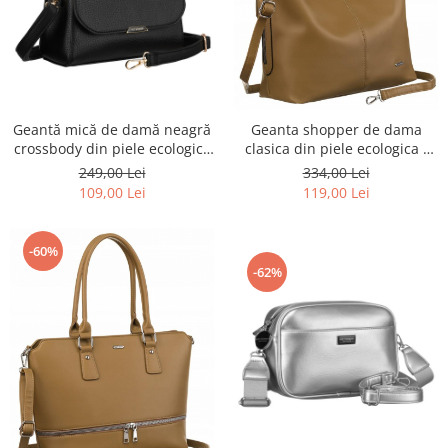
Geantă mică de damă neagră
Geanta shopper de dama
crossbody din piele ecologică
clasica din piele ecologica -
- Peterson PTR-PTN MX01-F-
Rovicky PTR-R-073-03-0461 BEI
249,00 Lei
334,00 Lei
7670
109,00 Lei
119,00 Lei
-60%
-62%