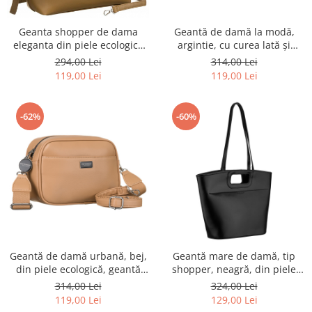
Geantă de damă la modă,
Geanta shopper de dama
argintie, cu curea lată și
eleganta din piele ecologica
îngustă, set Peterson PTR-PTN
cu curea detasabila - Rovicky
314,00 Lei
294,00 Lei
STY-2-PIL SILVER
PTR-R-072-04-0379 BE
119,00 Lei
119,00 Lei
-62%
-60%
Geantă de damă urbană, bej,
Geantă mare de damă, tip
din piele ecologică, geantă
shopper, neagră, din piele
crossbody Peterson PTR-PTN
ecologică, cu închidere cu
314,00 Lei
324,00 Lei
STY-2-PIL BAIGE
fermoar - Peterson PTR-PTN
119,00 Lei
129,00 Lei
TOR-ALE-29 BLACK