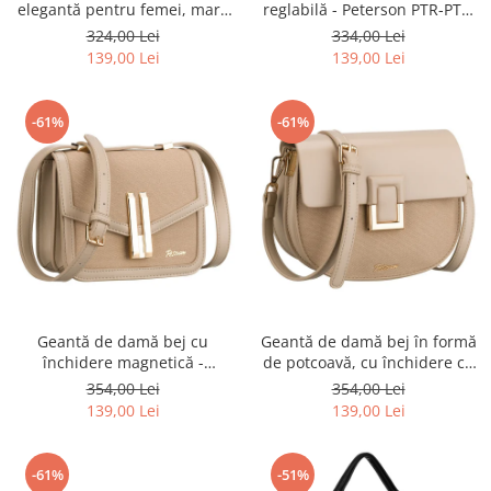
elegantă pentru femei, maro
reglabilă - Peterson PTR-PTN
și bej, cu curea reglabilă
CAN-04 NAT-BLACK
324,00 Lei
334,00 Lei
inclusă - Peterson PTR-PTN
139,00 Lei
139,00 Lei
CAN-04 NAT-BROWN
-61%
-61%
Geantă de damă bej cu
Geantă de damă bej în formă
închidere magnetică -
de potcoavă, cu închidere cu
Peterson PTR-PTN DALIA
clip magnetic - Peterson PTR-
354,00 Lei
354,00 Lei
BEIGE
PTN PIWONIA BEIGE
139,00 Lei
139,00 Lei
-61%
-51%