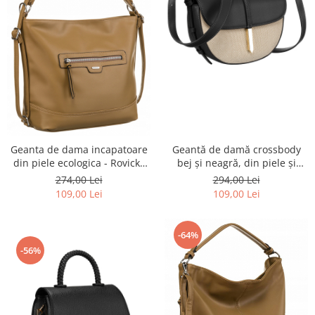
Geantă de damă crossbody
Geanta de dama incapatoare
bej și neagră, din piele și
din piele ecologica - Rovicky
pânză Peterson PTR-PTN CAN-
PTR-R-073-02-0430 BEI
294,00 Lei
274,00 Lei
03 NAT-BLACK
109,00 Lei
109,00 Lei
-64%
-56%