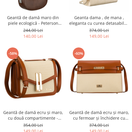
Geantă de damă maro din
Geanta dama , de mana ,
piele ecologică - Peterson
eleganta cu curea detasabila -
PTR-PTN TOR-ALE-27 BRWON
Peterson PTR-PTN R-1907-
244,00 Lei
374,00 Lei
9740 BE
140,00 Lei
149,00 Lei
-58%
-60%
Geantă de damă ecru și maro,
Geantă de damă ecru și maro,
cu două compartimente -
cu fermoar și închidere cu
Peterson PTR-PTN DALIA
magnet - Peterson PTR-PTN
354,00 Lei
374,00 Lei
ECRU-BROWN
KONWALIA ECRU-BR
149,00 Lei
149,00 Lei