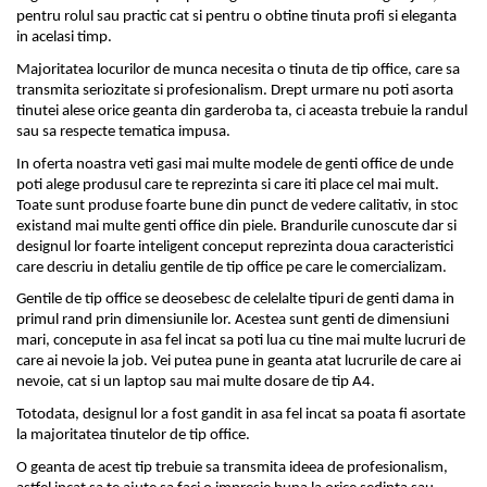
pentru rolul sau practic cat si pentru o obtine tinuta profi si eleganta 
in acelasi timp. 
Majoritatea locurilor de munca necesita o tinuta de tip office, care sa 
transmita seriozitate si profesionalism. Drept urmare nu poti asorta 
tinutei alese orice geanta din garderoba ta, ci aceasta trebuie la randul 
sau sa respecte tematica impusa.
In oferta noastra veti gasi mai multe 
modele de genti
 office de unde 
poti alege produsul care te reprezinta si care iti place cel mai mult. 
Toate sunt produse foarte bune din punct de vedere calitativ, in stoc 
existand mai multe genti office din piele. Brandurile cunoscute dar si 
designul lor foarte inteligent conceput reprezinta doua caracteristici 
care descriu in detaliu gentile de tip office pe care le comercializam.
Gentile de tip office se deosebesc de celelalte tipuri de genti dama in 
primul rand prin dimensiunile lor. Acestea sunt genti de dimensiuni 
mari, concepute in asa fel incat sa poti lua cu tine mai multe lucruri de 
care ai nevoie la job. Vei putea pune in geanta atat lucrurile de care ai 
nevoie, cat si un laptop sau mai multe dosare de tip A4.
Totodata, designul lor a fost gandit in asa fel incat sa poata fi asortate 
la majoritatea tinutelor de tip office.
O geanta de acest tip trebuie sa transmita ideea de profesionalism, 