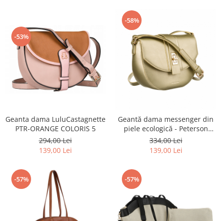
-58%
-53%
Geanta dama LuluCastagnette
Geantă dama messenger din
PTR-ORANGE COLORIS 5
piele ecologică - Peterson
PTR-PTN 1379-9596 GOLD
294,00 Lei
334,00 Lei
139,00 Lei
139,00 Lei
-57%
-57%