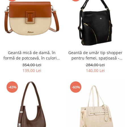
Geantă mică de damă, în
Geantă de umăr tip shopper
formă de potcoavă, în culorile
pentru femei, spațioasă -
ecru și maro, cu închidere cu
Rovicky PTR-R-KP-18-A19-0248
354,00 Lei
284,00 Lei
clip magnetic - Peterson PTR-
BLA
139,00 Lei
140,00 Lei
PTN PIWONIA ECRU-BRO
-43%
-60%