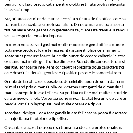
pentru rolul sau practic cat si pentru o obtine tinuta profi si eleganta 
in acelasi timp. 
Majoritatea locurilor de munca necesita o tinuta de tip office, care sa 
transmita seriozitate si profesionalism. Drept urmare nu poti asorta 
tinutei alese orice geanta din garderoba ta, ci aceasta trebuie la randul 
sau sa respecte tematica impusa.
In oferta noastra veti gasi mai multe 
modele de genti
 office de unde 
poti alege produsul care te reprezinta si care iti place cel mai mult. 
Toate sunt produse foarte bune din punct de vedere calitativ, in stoc 
existand mai multe genti office din piele. Brandurile cunoscute dar si 
designul lor foarte inteligent conceput reprezinta doua caracteristici 
care descriu in detaliu gentile de tip office pe care le comercializam.
Gentile de tip office se deosebesc de celelalte tipuri de genti dama in 
primul rand prin dimensiunile lor. Acestea sunt genti de dimensiuni 
mari, concepute in asa fel incat sa poti lua cu tine mai multe lucruri de 
care ai nevoie la job. Vei putea pune in geanta atat lucrurile de care ai 
nevoie, cat si un laptop sau mai multe dosare de tip A4.
Totodata, designul lor a fost gandit in asa fel incat sa poata fi asortate 
la majoritatea tinutelor de tip office.
O geanta de acest tip trebuie sa transmita ideea de profesionalism, 