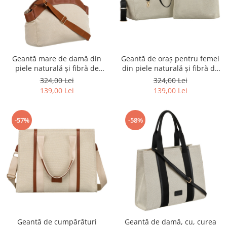
Geantă mare de damă din
Geantă de oraș pentru femei
piele naturală și fibră de
din piele naturală și fibră de
poliamidă în culorile bej și
poliamidă - Peterson PTR-PTN
324,00 Lei
324,00 Lei
maro - Peterson PTR-PTN
CAN-01 NAT-BLACK
139,00 Lei
139,00 Lei
CAN-01 NAT-BROWN
-57%
-58%
Geantă de cumpărături
Geantă de damă, cu, curea