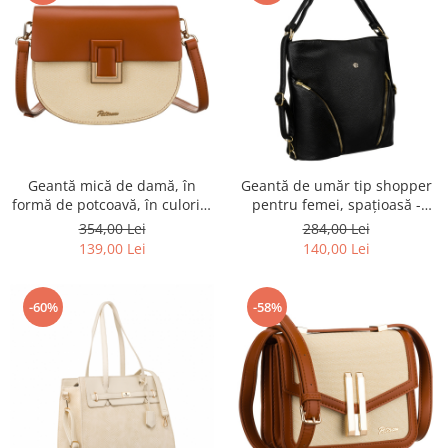
Geantă mică de damă, în
Geantă de umăr tip shopper
formă de potcoavă, în culorile
pentru femei, spațioasă -
ecru și maro, cu închidere cu
Rovicky PTR-R-KP-18-A19-0248
354,00 Lei
284,00 Lei
clip magnetic - Peterson PTR-
BLA
139,00 Lei
140,00 Lei
PTN PIWONIA ECRU-BRO
-60%
-58%