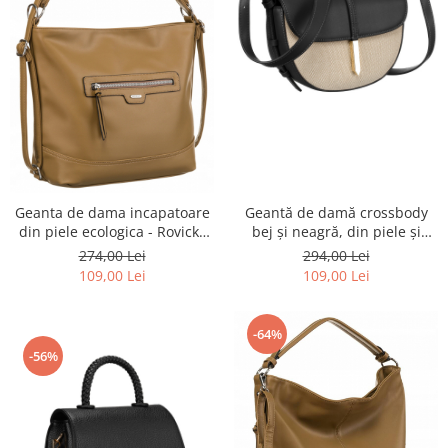
Geantă de damă crossbody
Geanta de dama incapatoare
bej și neagră, din piele și
din piele ecologica - Rovicky
pânză Peterson PTR-PTN CAN-
PTR-R-073-02-0430 BEI
294,00 Lei
274,00 Lei
03 NAT-BLACK
109,00 Lei
109,00 Lei
-64%
-56%