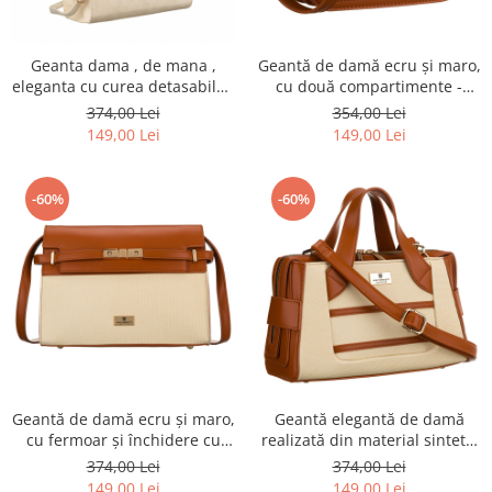
Geanta dama , de mana ,
Geantă de damă ecru și maro,
eleganta cu curea detasabila -
cu două compartimente -
Peterson PTR-PTN R-1907-
Peterson PTR-PTN DALIA
374,00 Lei
354,00 Lei
9740 BE
ECRU-BROWN
149,00 Lei
149,00 Lei
-60%
-60%
Geantă de damă ecru și maro,
Geantă elegantă de damă
cu fermoar și închidere cu
realizată din material sintetic
magnet - Peterson PTR-PTN
- Peterson PTR-PTN FORSYCJA
374,00 Lei
374,00 Lei
KONWALIA ECRU-BR
ECRU-BR
149,00 Lei
149,00 Lei