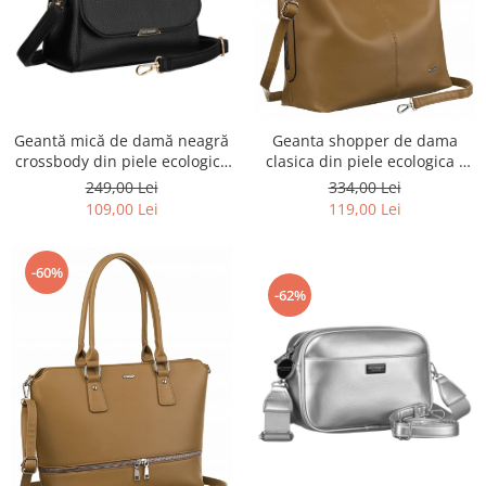
Geantă mică de damă neagră
Geanta shopper de dama
crossbody din piele ecologică
clasica din piele ecologica -
- Peterson PTR-PTN MX01-F-
Rovicky PTR-R-073-03-0461 BEI
249,00 Lei
334,00 Lei
7670
109,00 Lei
119,00 Lei
-60%
-62%