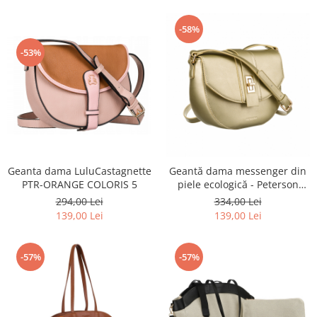
-58%
-53%
Geanta dama LuluCastagnette
Geantă dama messenger din
PTR-ORANGE COLORIS 5
piele ecologică - Peterson
PTR-PTN 1379-9596 GOLD
294,00 Lei
334,00 Lei
139,00 Lei
139,00 Lei
-57%
-57%