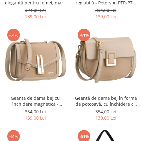
elegantă pentru femei, maro
reglabilă - Peterson PTR-PTN
și bej, cu curea reglabilă
CAN-04 NAT-BLACK
324,00 Lei
334,00 Lei
inclusă - Peterson PTR-PTN
139,00 Lei
139,00 Lei
CAN-04 NAT-BROWN
-61%
-61%
Geantă de damă bej cu
Geantă de damă bej în formă
închidere magnetică -
de potcoavă, cu închidere cu
Peterson PTR-PTN DALIA
clip magnetic - Peterson PTR-
354,00 Lei
354,00 Lei
BEIGE
PTN PIWONIA BEIGE
139,00 Lei
139,00 Lei
-61%
-51%