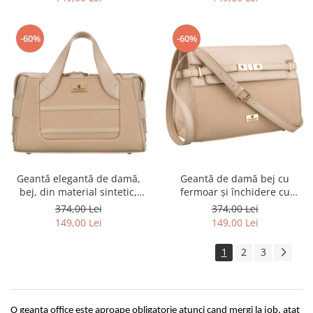
-60%
-60%
Geantă elegantă de damă,
Geantă de damă bej cu
bej, din material sintetic,
fermoar și închidere cu
închisă cu fermoar - Peterson
magnet - Peterson PTR-PTN
374,00 Lei
374,00 Lei
PTR-PTN FORSYCJA BEIGE
KONWALIA BEIGE
149,00 Lei
149,00 Lei
1
2
3
O geanta office este aproape obligatorie atunci cand mergi la job, atat 