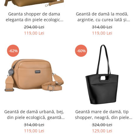
Geantă de damă la modă,
Geanta shopper de dama
argintie, cu curea lată și
eleganta din piele ecologica
îngustă, set Peterson PTR-PTN
cu curea detasabila - Rovicky
314,00 Lei
294,00 Lei
STY-2-PIL SILVER
PTR-R-072-04-0379 BE
119,00 Lei
119,00 Lei
-62%
-60%
Geantă de damă urbană, bej,
Geantă mare de damă, tip
din piele ecologică, geantă
shopper, neagră, din piele
crossbody Peterson PTR-PTN
ecologică, cu închidere cu
314,00 Lei
324,00 Lei
STY-2-PIL BAIGE
fermoar - Peterson PTR-PTN
119,00 Lei
129,00 Lei
TOR-ALE-29 BLACK