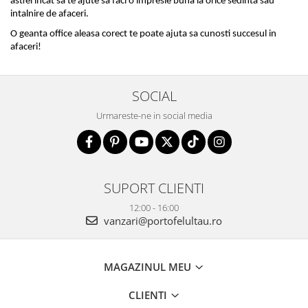
astfel incat sa te ajute sa faci o impresie buna la orice sedinta sau 
intalnire de afaceri. 
O geanta office aleasa corect te poate ajuta sa cunosti succesul in 
afaceri!
SOCIAL
Urmareste-ne in social media
SUPORT CLIENTI
12:00 - 16:00
vanzari@portofelultau.ro
MAGAZINUL MEU
CLIENTI