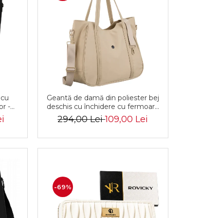
 cu
Geantă de damă din poliester bej
or -
deschis cu închidere cu fermoar -
05D-
Peterson PTR-PTN CTY-29-2874
ei
294,00 Lei
109,00 Lei
ECRU
-69%