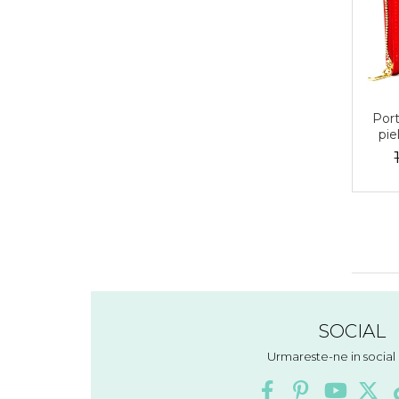
Port
pie
PT
SOCIAL
Urmareste-ne in socia