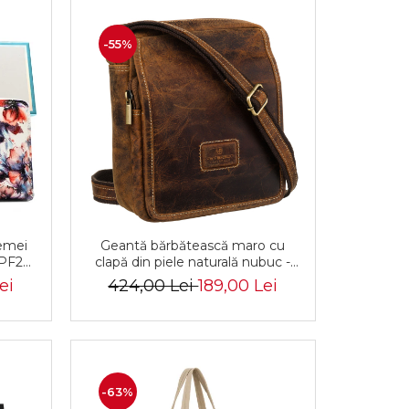
-55%
femei
Geantă bărbătească maro cu
-PF2
clapă din piele naturală nubuc -
Peterson PTR-PTN 5031-TMH-
ei
424,00 Lei
189,00 Lei
5863 TA
-63%