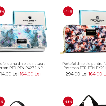
8%
-44%
ofel dama din piele naturala
Portofel din piele pentru 
erson PTR-PTN PX27-1-NPK
Peterson PTR-PTN PX25
BLUE
BLUE
14,00 Lei
164,00 Lei
294,00 Lei
164,00 L
1%
-63%