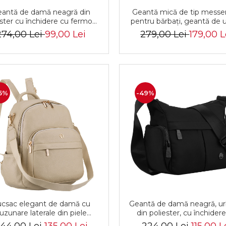
antă de damă neagră din
Geantă mică de tip messe
ester cu închidere cu fermoar
pentru bărbați, geantă de 
terson PTR-PTN CTY-21-2423
geantă de oraș maro din p
274,00 Lei
99,00 Lei
279,00 Lei
179,00 L
BLAC
naturală - Peterson
5%
-49%
csac elegant de damă cu
Geantă de damă neagră, ur
uzunare laterale din piele
din poliester, cu închider
logică bej - Rovicky PTR-R-
fermoar - Peterson PTR-