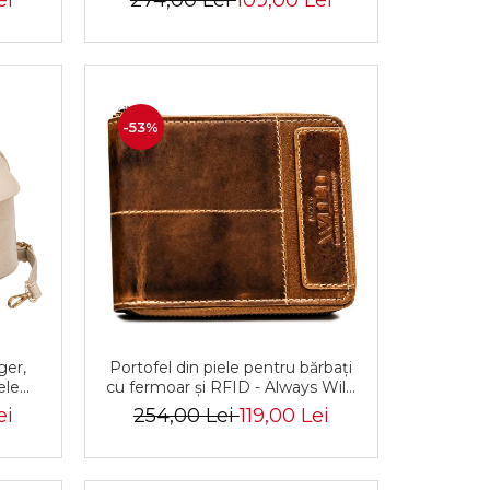
ei
274,00 Lei
109,00 Lei
Peterson PTR-PTN CTY-30-2997
ECRU
-53%
er,
Portofel din piele pentru bărbați
ele
cu fermoar și RFID - Always Wild
ermoar
PTR-N55-HWS-8858 BROWN
ei
254,00 Lei
119,00 Lei
PTN