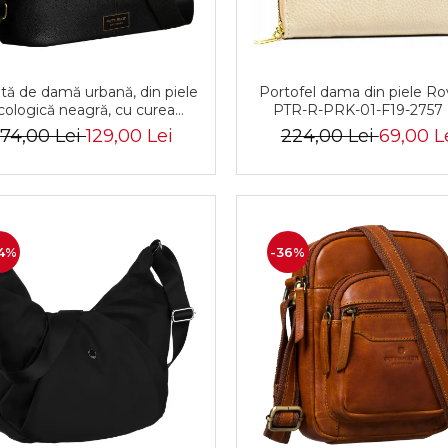
Portofel dama din piele Ro
tă de damă urbană, din piele
PTR-R-PRK-01-F19-2757
cologică neagră, cu curea
glabilă - Peterson PTR-PTN
224,00 Lei
69,00 L
74,00 Lei
129,00 Lei
JK6-06-6642
4%
-36%