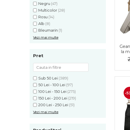
Negru
(47)
Multicolor
(28)
Rosu
(14)
Alb
(8)
Bleumarin
(1)
Vezi mai multe
Gean
la m
Pret
f
Pete
Sub 50 Lei
(389)
50 Lei - 100 Lei
(97)
100 Lei - 150 Lei
(275)
-5
150 Lei - 200 Lei
(219)
200 Lei - 250 Lei
(51)
Vezi mai multe