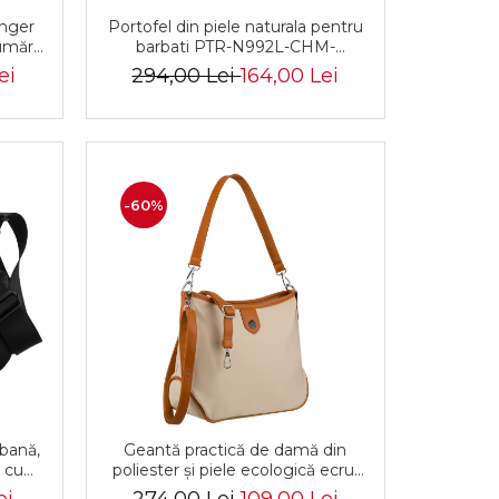
nger
Portofel din piele naturala pentru
umăr,
barbati PTR-N992L-CHM-
iele
HORSE-BL B
ei
294,00 Lei
164,00 Lei
-60%
bană,
Geantă practică de damă din
e cu
poliester și piele ecologică ecru,
PTN
cu închidere cu fermoar -