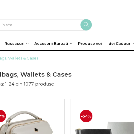
Rucsacuri
Accesorii Barbati
Produse noi
Idei Cadouri
gs, Wallets & Cases
bags, Wallets & Cases
a:
1-
24
din
1077
produse
7%
-54%