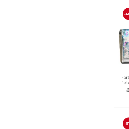
-4
Port
Pet
3
-5