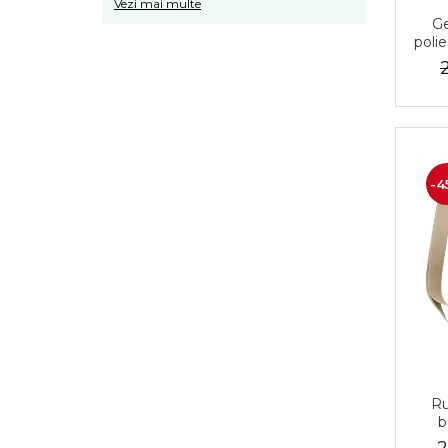
Vezi mai multe
Ge
poli
- Pe
-4
Ru
b
eco