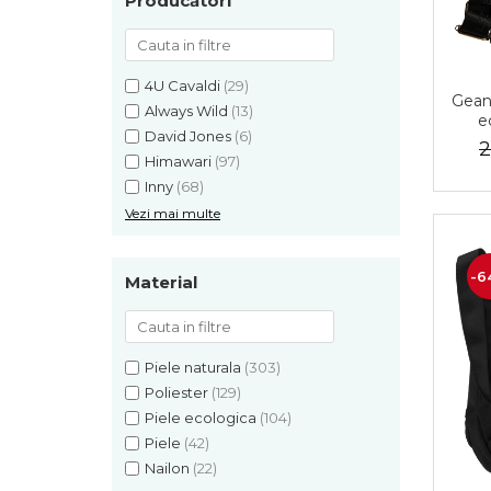
Producători
4U Cavaldi
(29)
Gean
Always Wild
(13)
e
David Jones
(6)
re
2
Himawari
(97)
Inny
(68)
Vezi mai multe
-6
Material
Piele naturala
(303)
Poliester
(129)
Piele ecologica
(104)
Piele
(42)
Nailon
(22)