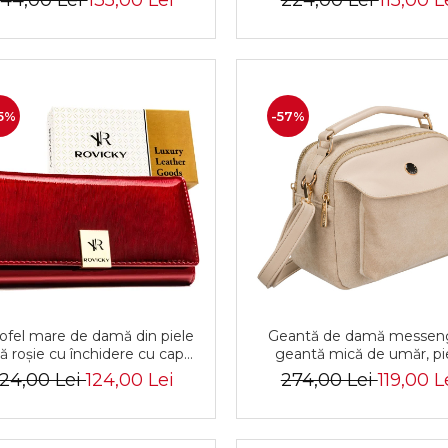
44,00 Lei
135,00 Lei
224,00 Lei
115,00 L
KP-22-A19-5036 BEI
CTY-22-2508 BLAC
5%
-57%
ofel mare de damă din piele
Geantă de damă messeng
tă roșie cu închidere cu capsă
geantă mică de umăr, pi
- Rovicky
ecologică, geantă bej cu f
24,00 Lei
124,00 Lei
274,00 Lei
119,00 L
la modă - Peterson PTR-
MX02-P-7717-D.BE