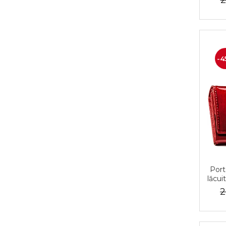
2
-4
Port
lăcui
2