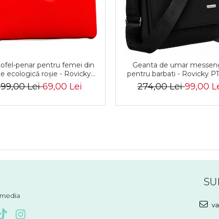
Geanta de umar messen
ofel-penar pentru femei din
pentru barbati - Rovicky P
le ecologică roșie - Rovicky
652-2-6847 BL
R-R-PRK-01-U8-6338-RED
274,00 Lei
99,00 L
199,00 Lei
69,00 Lei
SU
l media
va