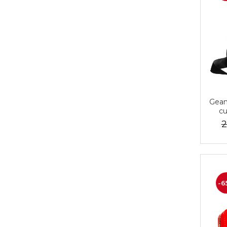
Gean
cu
înch
2
PT
-6