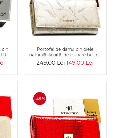
c din
Portofel de damă din piele
FID -
naturală lăcuită, de culoare bej, cu
9799
închidere cu capsă - Peterson
ei
249,00 Lei
149,00 Lei
-49%