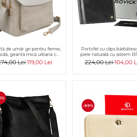
tă de umăr gri pentru femei,
Portofel cu clips bărbătes
odă, geantă mică urbană cu
piele naturală cu sistem R
ermoar, piele ecologică -
Rovicky PTR-N1908-RVT-
274,00 Lei
119,00 Lei
224,00 Lei
104,00 L
rson PTR-PTN MX02-P-7700
BLACK
3%
-69%