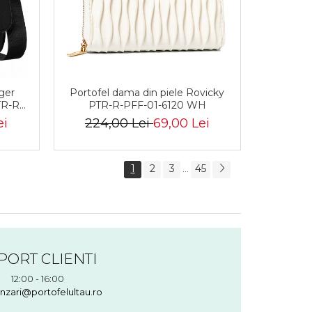
ger
Portofel dama din piele Rovicky
TR-R-
PTR-R-PFF-01-6120 WH
ei
224,00 Lei
69,00 Lei
1
2
3
45
...
PORT CLIENTI
12:00 - 16:00
nzari@portofelultau.ro