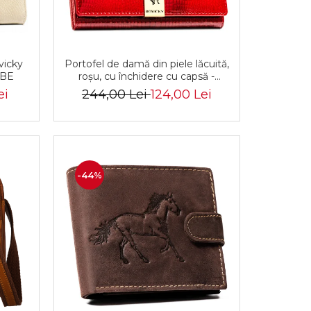
vicky
Portofel de damă din piele lăcuită,
 BE
roșu, cu închidere cu capsă -
Rovicky PTR-RH-22-1-RS RED
ei
244,00 Lei
124,00 Lei
-44%