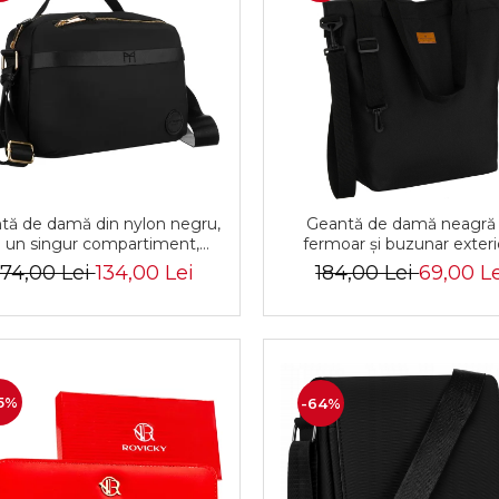
tă de damă din nylon negru,
Geantă de damă neagră
 un singur compartiment,
fermoar și buzunar exteri
idere cu fermoar - Peterson
Peterson PTR-PTN TZ156
74,00 Lei
134,00 Lei
184,00 Lei
69,00 L
R-PTN JN-13-0252 BLACK
0917 BL
5%
-64%