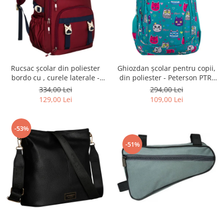
Rucsac școlar din poliester
Ghiozdan școlar pentru copii,
bordo cu , curele laterale -
din poliester - Peterson PTR-
Peterson PTR-PTN 8594-1402
PTN BIEDRONKA G28
334,00 Lei
294,00 Lei
BORDO
129,00 Lei
109,00 Lei
-53%
-51%