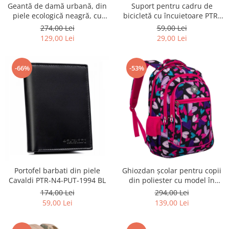
Geantă de damă urbană, din
Suport pentru cadru de
piele ecologică neagră, cu
bicicletă cu încuietoare PTR-
curea reglabilă - Peterson
AR-S-101
274,00 Lei
59,00 Lei
PTR-PTN JK6-06-6642
129,00 Lei
29,00 Lei
-66%
-53%
Portofel barbati din piele
Ghiozdan școlar pentru copii
Cavaldi PTR-N4-PUT-1994 BL
din poliester cu model în
formă de inimă - Peterson
174,00 Lei
294,00 Lei
PTR-PTN BIEDRONKA G54
59,00 Lei
139,00 Lei