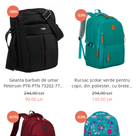
-59%
-53%
Geanta barbati de umar
Rucsac școlar verde pentru
Peterson PTR-PTN 73202-7738
copii, din poliester, cu bretele
BL
reglabile - Peterson PTR-PTN
244,00 Lei
294,00 Lei
BHX-01-9259 Gree
99,00 Lei
139,00 Lei
-61%
-63%