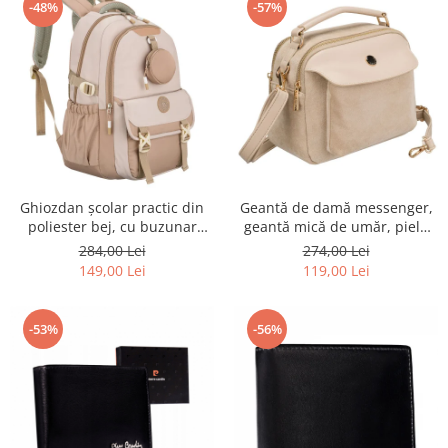
-48%
-57%
Ghiozdan școlar practic din
Geantă de damă messenger,
poliester bej, cu buzunar
geantă mică de umăr, piele
suplimentar și spațiu pentru
ecologică, geantă bej cu
284,00 Lei
274,00 Lei
o sticlă de apă - Peterson PTR-
fermoar la modă - Peterson
149,00 Lei
119,00 Lei
PTN 8610-1341 BEIGE
PTR-PTN MX02-P-7717-D.BE
-53%
-56%