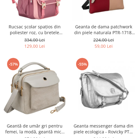
Rucsac școlar spațios din
Geanta de dama patchwork
poliester roz, cu bretele
din piele naturala PTR-1718-
reglabile - Peterson PTR-PTN
SKL-6922 MULTI
334,00 Lei
224,00 Lei
8610-1327 PINK
129,00 Lei
59,00 Lei
-57%
-55%
Geantă de umăr gri pentru
Geanta messenger dama din
femei, la modă, geantă mică
piele ecologica - Rovicky PTR-
urbană cu fermoar, piele
R-TOR-ALE-2-3776 SIL