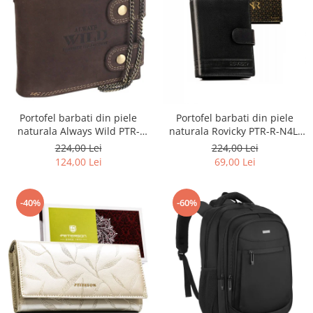
Portofel barbati din piele
Portofel barbati din piele
naturala Always Wild PTR-
naturala Rovicky PTR-R-N4L-
2900-BIC
GAT-8922 B+B
224,00 Lei
224,00 Lei
124,00 Lei
69,00 Lei
-40%
-60%