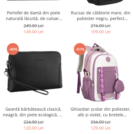
Portofel de damă din piele
Rucsac de călătorie mare, din
naturală lăcuită, de culoare
poliester negru, perfect
bej, cu închidere cu capsă -
pentru bagajul de mână -
249,00 Lei
274,00 Lei
Peterson
Rovicky PTR-R-BHX-05-1020
149,00 Lei
109,00 Lei
BLACK
-46%
-61%
Geantă bărbătească clasică,
Ghiozdan școlar din poliester,
neagră, din piele ecologică, cu
alb și violet, cu bretele
fermoar - Rovicky PTR-R-SDR-
reglabile - Peterson PTR-PTN
224,00 Lei
334,00 Lei
01-1631 BLACK
8603-1303 PURPLE
120,00 Lei
129,00 Lei