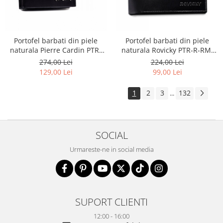
Portofel barbati din piele
Portofel barbati din piele
naturala Pierre Cardin PTR-
naturala Rovicky PTR-R-RM-
8806 TILAK51
11-GCL-1834 BL
274,00 Lei
224,00 Lei
129,00 Lei
99,00 Lei
1
2
3
132
...
SOCIAL
Urmareste-ne in social media
SUPORT CLIENTI
12:00 - 16:00