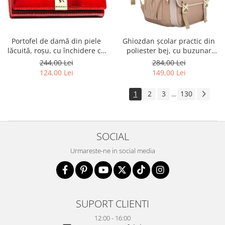
Portofel de damă din piele
Ghiozdan școlar practic din
lăcuită, roșu, cu închidere cu
poliester bej, cu buzunar
capsă - Rovicky PTR-RH-22-1-
suplimentar și spațiu pentru
244,00 Lei
284,00 Lei
RS RED
o sticlă de apă - Peterson PTR-
124,00 Lei
149,00 Lei
PTN 8610-1341 BEIGE
1
2
3
130
...
SOCIAL
Urmareste-ne in social media
SUPORT CLIENTI
12:00 - 16:00