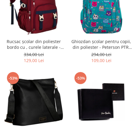
Rucsac școlar din poliester
Ghiozdan școlar pentru copii,
bordo cu , curele laterale -
din poliester - Peterson PTR-
Peterson PTR-PTN 8594-1402
PTN BIEDRONKA G28
334,00 Lei
294,00 Lei
BORDO
129,00 Lei
109,00 Lei
-53%
-53%