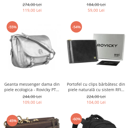
urbană cu fermoar, piele
Rovicky PTR-RSPV-001P-5277
274,00 Lei
184,00 Lei
ecologică - Peterson PTR-PTN
GOLD
119,00 Lei
59,00 Lei
MX02-P-7700
-55%
-54%
Geanta messenger dama din
Portofel cu clips bărbătesc din
piele ecologica - Rovicky PTR-
piele naturală cu sistem RFID
R-TOR-ALE-2-3776 SIL
- Rovicky PTR-N1908-RVT-9799
244,00 Lei
224,00 Lei
BLACK
109,00 Lei
104,00 Lei
-60%
-45%