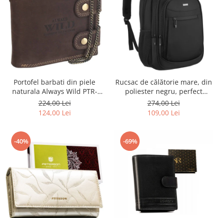
Portofel barbati din piele
Rucsac de călătorie mare, din
naturala Always Wild PTR-
poliester negru, perfect
2900-BIC
pentru bagajul de mână -
224,00 Lei
274,00 Lei
Rovicky PTR-R-BHX-05-1020
124,00 Lei
109,00 Lei
BLACK
-40%
-69%