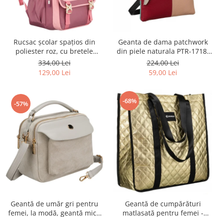
Rucsac școlar spațios din
Geanta de dama patchwork
poliester roz, cu bretele
din piele naturala PTR-1718-
reglabile - Peterson PTR-PTN
SKL-6922 MULTI
334,00 Lei
224,00 Lei
8610-1327 PINK
129,00 Lei
59,00 Lei
-68%
-57%
Geantă de umăr gri pentru
Geantă de cumpărături
femei, la modă, geantă mică
matlasată pentru femei -