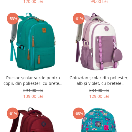
120,00 Lei
99,00 Lei
-53%
-61%
Rucsac școlar verde pentru
Ghiozdan școlar din poliester,
copii, din poliester, cu bretele
alb și violet, cu bretele
reglabile - Peterson PTR-PTN
reglabile - Peterson PTR-PTN
294,00 Lei
334,00 Lei
BHX-01-9259 Gree
8603-1303 PURPLE
139,00 Lei
129,00 Lei
-61%
-63%