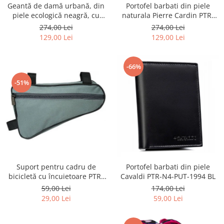
Geantă de damă urbană, din
Portofel barbati din piele
piele ecologică neagră, cu
naturala Pierre Cardin PTR-
curea reglabilă - Peterson
8806 TILAK51
274,00 Lei
274,00 Lei
PTR-PTN JK6-06-6642
129,00 Lei
129,00 Lei
-66%
-51%
Suport pentru cadru de
Portofel barbati din piele
bicicletă cu încuietoare PTR-
Cavaldi PTR-N4-PUT-1994 BL
AR-S-101
59,00 Lei
174,00 Lei
29,00 Lei
59,00 Lei