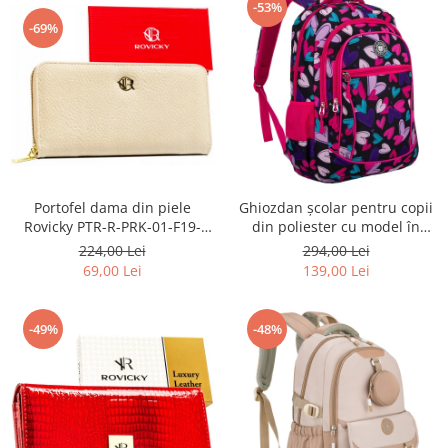
-53%
-69%
Portofel dama din piele
Ghiozdan școlar pentru copii
Rovicky PTR-R-PRK-01-F19-
din poliester cu model în
2757 BE
formă de inimă - Peterson
224,00 Lei
294,00 Lei
PTR-PTN BIEDRONKA G54
69,00 Lei
139,00 Lei
-49%
-48%