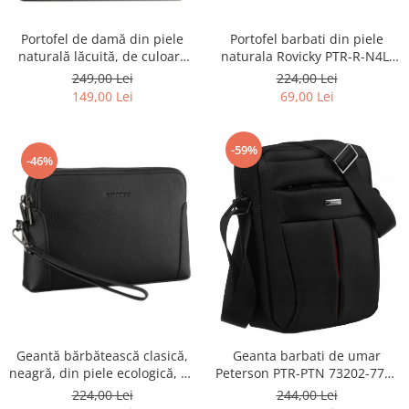
Portofel de damă din piele
Portofel barbati din piele
naturală lăcuită, de culoare
naturala Rovicky PTR-R-N4L-
bej, cu închidere cu capsă -
GAT-8922 B+B
249,00 Lei
224,00 Lei
Peterson
149,00 Lei
69,00 Lei
-59%
-46%
Geantă bărbătească clasică,
Geanta barbati de umar
neagră, din piele ecologică, cu
Peterson PTR-PTN 73202-7738
fermoar - Rovicky PTR-R-SDR-
BL
224,00 Lei
244,00 Lei
01-1631 BLACK