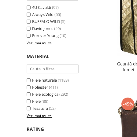
4U Cavaldi
(97)
Always Wild
(55)
BUFFALO WILD
(5)
David Jones
(40)
Forever Young
(10)
Vezi mai multe
MATERIAL
Geantă d
femei 
Piele naturala
(1183)
Poliester
(411)
Piele ecologica
(292)
Piele
(88)
-45%
Tesatura
(52)
Vezi mai multe
RATING