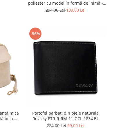
poliester cu model în formă de inimă -
Peterson PTR-PTN BIEDRONKA G54
294,00 Lei
139,00 Lei
-56%
antă mică
Portofel barbati din piele naturala
tă bej cu
Rovicky PTR-R-RM-11-GCL-1834 BL
PTR-PTN
224,00 Lei
99,00 Lei