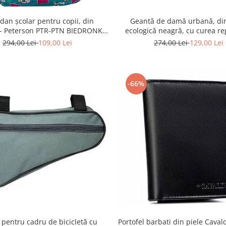
dan școlar pentru copii, din
Geantă de damă urbană, din
r - Peterson PTR-PTN BIEDRONKA
ecologică neagră, cu curea reg
G28
Peterson PTR-PTN JK6-06-
294,00 Lei
109,00 Lei
274,00 Lei
129,00 Lei
-66%
 pentru cadru de bicicletă cu
Portofel barbati din piele Caval