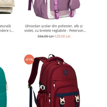
aturală
Ghiozdan școlar din poliester, alb și
hidere cu
violet, cu bretele reglabile - Peterson
PTR-PTN 8603-1303 PURPLE
334,00 Lei
129,00 Lei
-61%