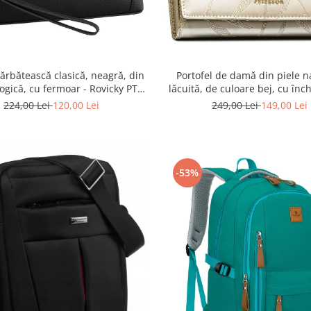
ărbătească clasică, neagră, din
Portofel de damă din piele n
logică, cu fermoar - Rovicky PTR-
lăcuită, de culoare bej, cu înc
R-SDR-01-1631 BLACK
capsă - Peterson
224,00 Lei
120,00 Lei
249,00 Lei
149,00 Lei
-53%