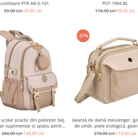
ncuietoare PTR-AR-S-101
PUT-1994 BL
59,00 Lei
29,00 Lei
174,00 Lei
59,00 Lei
-57%
școlar practic din poliester bej,
Geantă de damă messenger, ge
ar suplimentar și spațiu pentru
de umăr, piele ecologică, gean
de apă - Peterson PTR-PTN 8610-
fermoar la modă - Peterson 
284,00 Lei
149,00 Lei
274,00 Lei
119,00 Lei
1341 BEIGE
MX02-P-7717-D.BE