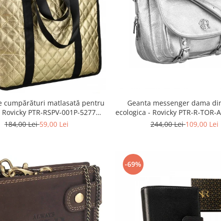
e cumpărături matlasată pentru
Geanta messenger dama din
- Rovicky PTR-RSPV-001P-5277
ecologica - Rovicky PTR-R-TOR-
GOLD
SIL
184,00 Lei
59,00 Lei
244,00 Lei
109,00 Lei
-69%