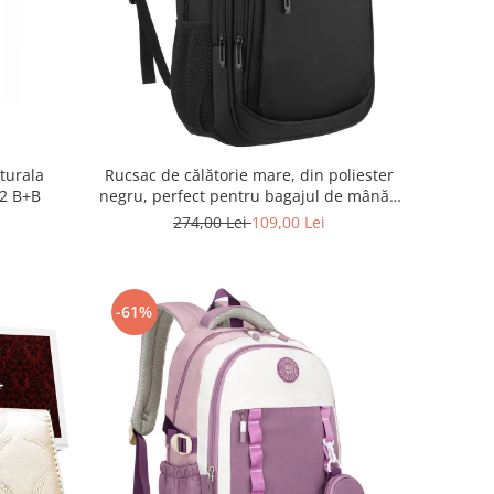
aturala
Rucsac de călătorie mare, din poliester
2 B+B
negru, perfect pentru bagajul de mână -
Rovicky PTR-R-BHX-05-1020 BLACK
274,00 Lei
109,00 Lei
-61%