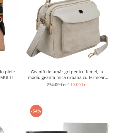
n piele
Geantă de umăr gri pentru femei, la
 MULTI
modă, geantă mică urbană cu fermoar,
piele ecologică - Peterson PTR-PTN MX02-
274,00 Lei
119,00 Lei
P-7700
-54%