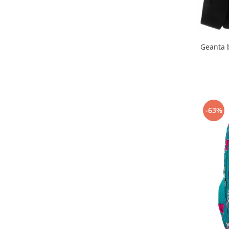
Geanta 
-63%