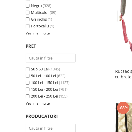
Negru
(328)
Multicolor
(89)
Gri inchis
(1)
Portocaliu
(1)
Vezi mai multe
PRET
Sub 50 Lei
(1045)
Rucsac ș
50 Lei - 100 Lei
(622)
cu brete
100 Lei - 150 Lei
(1127)
150 Lei - 200 Lei
(791)
200 Lei - 250 Lei
(155)
Vezi mai multe
-68%
PRODUCĂTORI