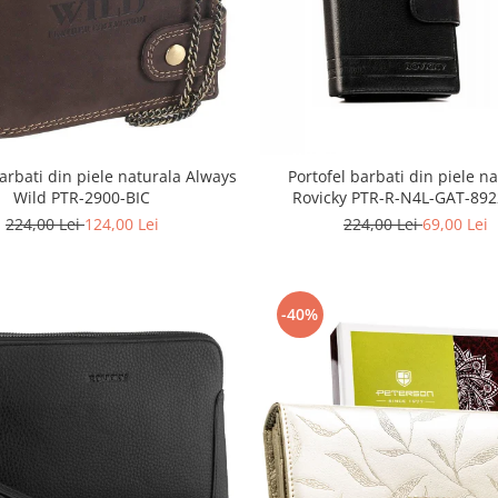
barbati din piele naturala Always
Portofel barbati din piele n
Wild PTR-2900-BIC
Rovicky PTR-R-N4L-GAT-892
224,00 Lei
124,00 Lei
224,00 Lei
69,00 Lei
-40%