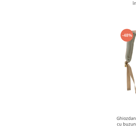
î
-48%
Ghiozdan 
cu buzun
o sticlă 