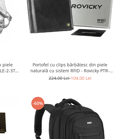
 piele
Portofel cu clips bărbătesc din piele
ALE-2-3776
naturală cu sistem RFID - Rovicky PTR-
N1908-RVT-9799 BLACK
224,00 Lei
104,00 Lei
-60%