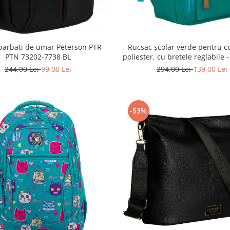
Rucsac școlar verde pentru co
barbati de umar Peterson PTR-
poliester, cu bretele reglabile 
PTN 73202-7738 BL
PTR-PTN BHX-01-9259 G
294,00 Lei
139,00 Lei
244,00 Lei
99,00 Lei
-53%