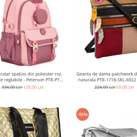
colar spațios din poliester roz,
Geanta de dama patchwork di
le reglabile - Peterson PTR-PTN
naturala PTR-1718-SKL-6922
8610-1327 PINK
334,00 Lei
129,00 Lei
224,00 Lei
59,00 Lei
-55%