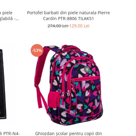
 piele
Portofel barbati din piele naturala Pierre
labilă -
Cardin PTR-8806 TILAK51
6642
274,00 Lei
129,00 Lei
-53%
di PTR-N4-
Ghiozdan școlar pentru copii din