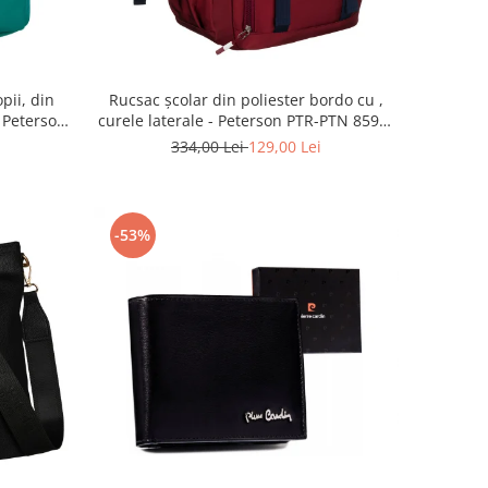
pii, din
Rucsac școlar din poliester bordo cu ,
- Peterson
curele laterale - Peterson PTR-PTN 8594-
ree
1402 BORDO
334,00 Lei
129,00 Lei
-53%