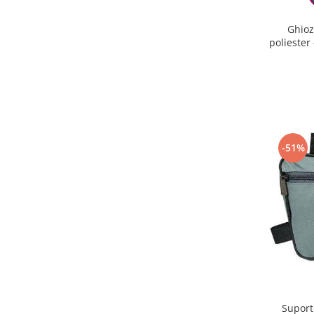
Ghioz
polieste
-51%
Suport