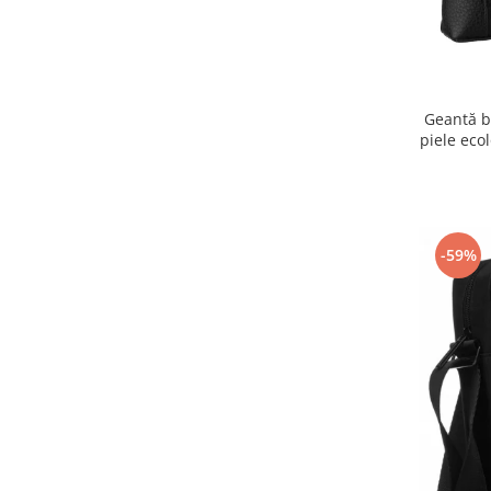
Geantă b
piele eco
-59%