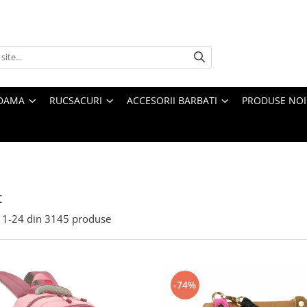
 DAMA
RUCSACURI
ACCESORII BARBATI
PRODUSE NOI
t
1-
24
din
3145
produse
-74%