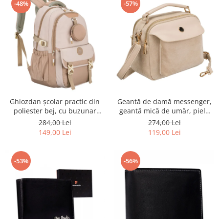
-48%
-57%
Ghiozdan școlar practic din
Geantă de damă messenger,
poliester bej, cu buzunar
geantă mică de umăr, piele
suplimentar și spațiu pentru
ecologică, geantă bej cu
284,00 Lei
274,00 Lei
o sticlă de apă - Peterson PTR-
fermoar la modă - Peterson
149,00 Lei
119,00 Lei
PTN 8610-1341 BEIGE
PTR-PTN MX02-P-7717-D.BE
-53%
-56%