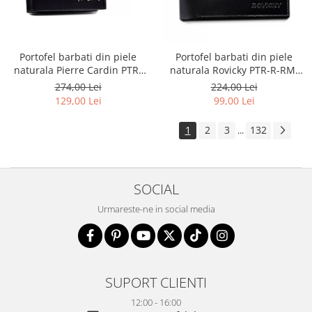
Portofel barbati din piele
Portofel barbati din piele
naturala Pierre Cardin PTR-
naturala Rovicky PTR-R-RM-
8806 TILAK51
11-GCL-1834 BL
274,00 Lei
224,00 Lei
129,00 Lei
99,00 Lei
1
2
3
132
...
SOCIAL
Urmareste-ne in social media
SUPORT CLIENTI
12:00 - 16:00