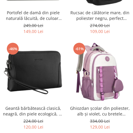
Portofel de damă din piele
Rucsac de călătorie mare, din
naturală lăcuită, de culoare
poliester negru, perfect
bej, cu închidere cu capsă -
pentru bagajul de mână -
249,00 Lei
274,00 Lei
Peterson
Rovicky PTR-R-BHX-05-1020
149,00 Lei
109,00 Lei
BLACK
-46%
-61%
Geantă bărbătească clasică,
Ghiozdan școlar din poliester,
neagră, din piele ecologică, cu
alb și violet, cu bretele
fermoar - Rovicky PTR-R-SDR-
reglabile - Peterson PTR-PTN
224,00 Lei
334,00 Lei
01-1631 BLACK
8603-1303 PURPLE
120,00 Lei
129,00 Lei