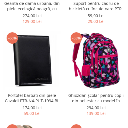
Geantă de damă urbană, din
Suport pentru cadru de
piele ecologică neagră, cu
bicicletă cu încuietoare PTR-
curea reglabilă - Peterson
AR-S-101
274,00 Lei
59,00 Lei
PTR-PTN JK6-06-6642
129,00 Lei
29,00 Lei
-66%
-53%
Portofel barbati din piele
Ghiozdan școlar pentru copii
Cavaldi PTR-N4-PUT-1994 BL
din poliester cu model în
formă de inimă - Peterson
174,00 Lei
294,00 Lei
PTR-PTN BIEDRONKA G54
59,00 Lei
139,00 Lei