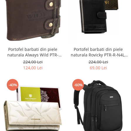
Portofel barbati din piele
Portofel barbati din piele
naturala Always Wild PTR-
naturala Rovicky PTR-R-N4L-
2900-BIC
GAT-8922 B+B
224,00 Lei
224,00 Lei
124,00 Lei
69,00 Lei
-40%
-60%