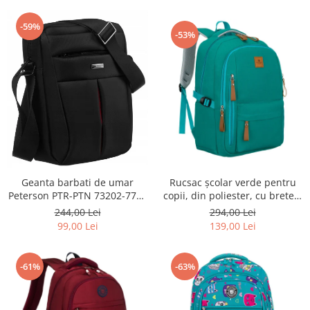
-59%
-53%
Geanta barbati de umar
Rucsac școlar verde pentru
Peterson PTR-PTN 73202-7738
copii, din poliester, cu bretele
BL
reglabile - Peterson PTR-PTN
244,00 Lei
294,00 Lei
BHX-01-9259 Gree
99,00 Lei
139,00 Lei
-61%
-63%