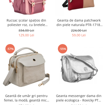
Rucsac școlar spațios din
Geanta de dama patchwork
poliester roz, cu bretele
din piele naturala PTR-1718-
reglabile - Peterson PTR-PTN
SKL-6922 MULTI
334,00 Lei
224,00 Lei
8610-1327 PINK
129,00 Lei
59,00 Lei
-57%
-55%
Geantă de umăr gri pentru
Geanta messenger dama din
femei, la modă, geantă mică
piele ecologica - Rovicky PTR-
urbană cu fermoar, piele
R-TOR-ALE-2-3776 SIL