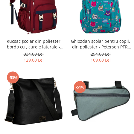
Rucsac școlar din poliester
Ghiozdan școlar pentru copii,
bordo cu , curele laterale -
din poliester - Peterson PTR-
Peterson PTR-PTN 8594-1402
PTN BIEDRONKA G28
334,00 Lei
294,00 Lei
BORDO
129,00 Lei
109,00 Lei
-53%
-51%