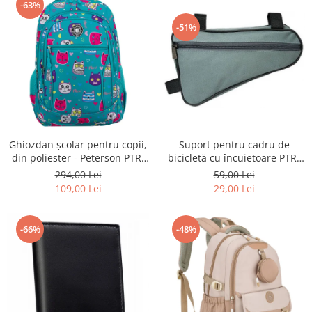
-63%
-51%
Ghiozdan școlar pentru copii,
Suport pentru cadru de
din poliester - Peterson PTR-
bicicletă cu încuietoare PTR-
PTN BIEDRONKA G28
AR-S-101
294,00 Lei
59,00 Lei
109,00 Lei
29,00 Lei
-66%
-48%