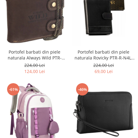
Portofel barbati din piele
Portofel barbati din piele
naturala Always Wild PTR-
naturala Rovicky PTR-R-N4L-
2900-BIC
GAT-8922 B+B
224,00 Lei
224,00 Lei
124,00 Lei
69,00 Lei
-61%
-46%