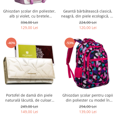
Ghiozdan școlar din poliester,
Geantă bărbătească clasică,
alb și violet, cu bretele
neagră, din piele ecologică, cu
reglabile - Peterson PTR-PTN
fermoar - Rovicky PTR-R-SDR-
334,00 Lei
224,00 Lei
8603-1303 PURPLE
01-1631 BLACK
129,00 Lei
120,00 Lei
-40%
-53%
Portofel de damă din piele
Ghiozdan școlar pentru copii
naturală lăcuită, de culoare
din poliester cu model în
bej, cu închidere cu capsă -
formă de inimă - Peterson
249,00 Lei
294,00 Lei
Peterson
PTR-PTN BIEDRONKA G54
149,00 Lei
139,00 Lei