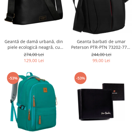
Geantă de damă urbană, din
Geanta barbati de umar
piele ecologică neagră, cu
Peterson PTR-PTN 73202-7738
curea reglabilă - Peterson
BL
274,00 Lei
244,00 Lei
PTR-PTN JK6-06-6642
129,00 Lei
99,00 Lei
-53%
-53%