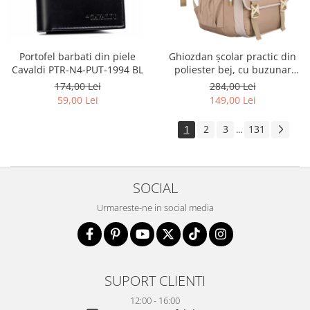
Portofel barbati din piele
Ghiozdan școlar practic din
Cavaldi PTR-N4-PUT-1994 BL
poliester bej, cu buzunar
suplimentar și spațiu pentru
174,00 Lei
284,00 Lei
o sticlă de apă - Peterson PTR-
59,00 Lei
149,00 Lei
PTN 8610-1341 BEIGE
1
2
3
131
...
SOCIAL
Urmareste-ne in social media
SUPORT CLIENTI
12:00 - 16:00