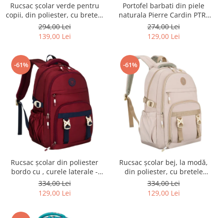
Rucsac școlar verde pentru
Portofel barbati din piele
copii, din poliester, cu bretele
naturala Pierre Cardin PTR-
reglabile - Peterson PTR-PTN
8806 TILAK51
294,00 Lei
274,00 Lei
BHX-01-9259 Gree
139,00 Lei
129,00 Lei
-61%
-61%
Rucsac școlar din poliester
Rucsac școlar bej, la modă,
bordo cu , curele laterale -
din poliester, cu bretele
Peterson PTR-PTN 8594-1402
reglabile - Peterson PTR-PTN
334,00 Lei
334,00 Lei
BORDO
8594-1389 BEIGE
129,00 Lei
129,00 Lei