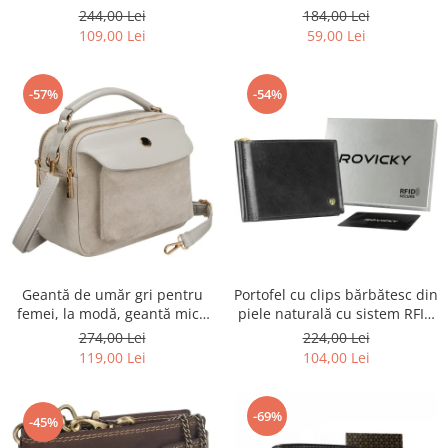
R-TOR-ALE-2-3776 SIL
Rovicky PTR-RSPV-001P-5277
244,00 Lei
184,00 Lei
GOLD
109,00 Lei
59,00 Lei
-57%
-54%
Geantă de umăr gri pentru
Portofel cu clips bărbătesc din
femei, la modă, geantă mică
piele naturală cu sistem RFID
urbană cu fermoar, piele
- Rovicky PTR-N1908-RVT-9799
274,00 Lei
224,00 Lei
ecologică - Peterson PTR-PTN
BLACK
119,00 Lei
104,00 Lei
MX02-P-7700
-69%
-45%