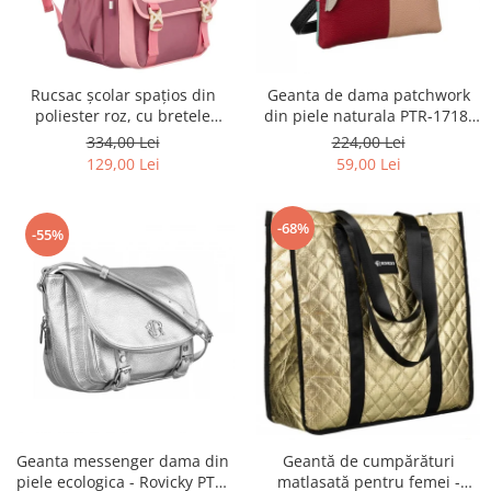
Rucsac școlar spațios din
Geanta de dama patchwork
poliester roz, cu bretele
din piele naturala PTR-1718-
reglabile - Peterson PTR-PTN
SKL-6922 MULTI
334,00 Lei
224,00 Lei
8610-1327 PINK
129,00 Lei
59,00 Lei
-68%
-55%
Geanta messenger dama din
Geantă de cumpărături
piele ecologica - Rovicky PTR-
matlasată pentru femei -