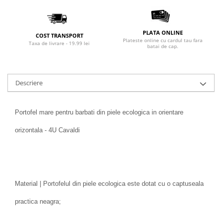
PLATA ONLINE
COST TRANSPORT
Plateste online cu cardul tau fara
Taxa de livrare - 19.99 lei
batai de cap.
Descriere
Portofel mare pentru barbati din piele ecologica in orientare
orizontala - 4U Cavaldi
Material | Portofelul din piele ecologica este dotat cu o captuseala
practica neagra;