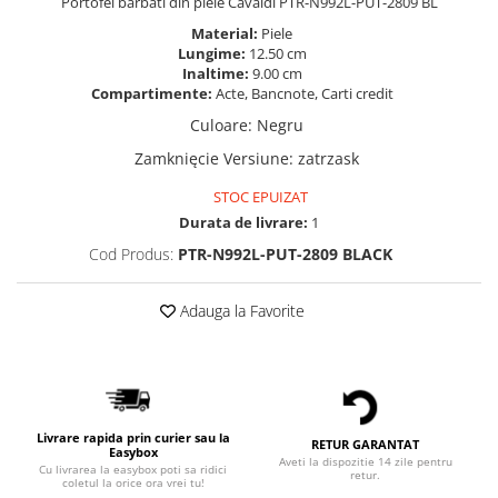
Portofel barbati din piele Cavaldi PTR-N992L-PUT-2809 BL
Material:
Piele
Lungime:
12.50 cm
Inaltime:
9.00 cm
Compartimente:
Acte, Bancnote, Carti credit
Culoare
:
Negru
Zamknięcie Versiune
:
zatrzask
STOC EPUIZAT
Durata de livrare:
1
Cod Produs:
PTR-N992L-PUT-2809 BLACK
Adauga la Favorite
Livrare rapida prin curier sau la
RETUR GARANTAT
Easybox
Aveti la dispozitie 14 zile pentru
Cu livrarea la easybox poti sa ridici
retur.
coletul la orice ora vrei tu!