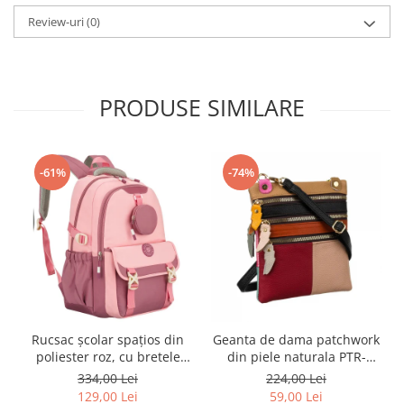
Review-uri
(0)
PRODUSE SIMILARE
-61%
-74%
Rucsac școlar spațios din
Geanta de dama patchwork
poliester roz, cu bretele
din piele naturala PTR-
reglabile - Peterson PTR-
1718-SKL-6922 MULTI
334,00 Lei
224,00 Lei
PTN 8610-1327 PINK
129,00 Lei
59,00 Lei