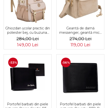
Ghiozdan școlar practic din
Geantă de damă
poliester bej, cu buzunar
messenger, geantă mică
suplimentar și spațiu
de umăr, piele ecologică,
284,00 Lei
274,00 Lei
pentru o sticlă de apă -
geantă bej cu fermoar la
149,00 Lei
119,00 Lei
Peterson PTR-PTN 8610-
modă - Peterson PTR-PTN
1341 BEIGE
MX02-P-7717-D.BE
-53%
-56%
Portofel barbati din piele
Portofel barbati din piele