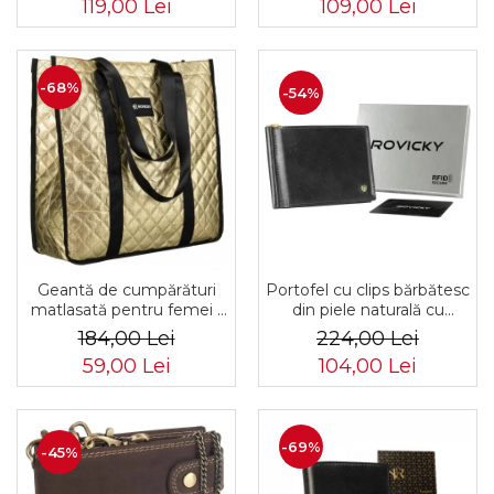
119,00 Lei
109,00 Lei
PTR-PTN MX02-P-7700
-68%
-54%
Portofel cu clips bărbătesc
Geantă de cumpărături
din piele naturală cu
matlasată pentru femei -
sistem RFID - Rovicky
Rovicky PTR-RSPV-001P-
224,00 Lei
184,00 Lei
PTR-N1908-RVT-9799
5277 GOLD
104,00 Lei
59,00 Lei
BLACK
-69%
-45%