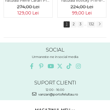
naturala Pierre Cardin PTR-
naturala Rovicky PTR-R-
8806 TILAK51
RM-11-GCL-1834 BL
274,00 Lei
224,00 Lei
129,00 Lei
99,00 Lei
1
2
3
132
...
SOCIAL
Urmareste-ne in social media
SUPORT CLIENTI
12:00 - 16:00
vanzari@portofelultau.ro