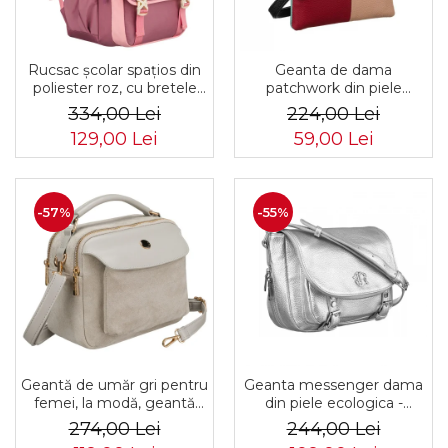
Rucsac școlar spațios din
Geanta de dama
poliester roz, cu bretele
patchwork din piele
reglabile - Peterson PTR-
naturala PTR-1718-SKL-
334,00 Lei
224,00 Lei
PTN 8610-1327 PINK
6922 MULTI
129,00 Lei
59,00 Lei
-57%
-55%
Geantă de umăr gri pentru
Geanta messenger dama
femei, la modă, geantă
din piele ecologica -
mică urbană cu fermoar,
Rovicky PTR-R-TOR-ALE-
274,00 Lei
244,00 Lei
piele ecologică - Peterson
2-3776 SIL