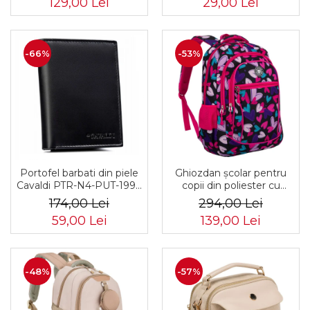
129,00 Lei
29,00 Lei
06-6642
-66%
-53%
Portofel barbati din piele
Ghiozdan școlar pentru
Cavaldi PTR-N4-PUT-1994
copii din poliester cu
BL
model în formă de inimă -
174,00 Lei
294,00 Lei
Peterson PTR-PTN
59,00 Lei
139,00 Lei
BIEDRONKA G54
-48%
-57%