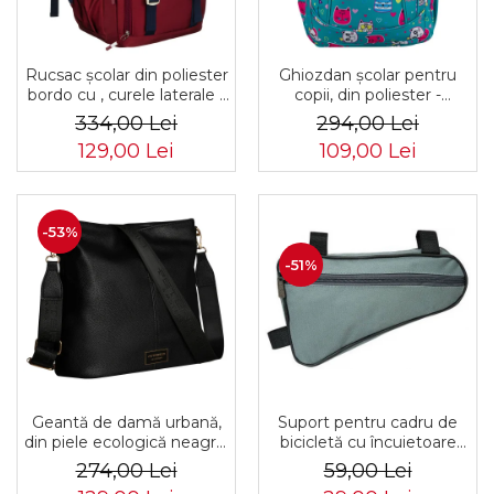
Rucsac școlar din poliester
Ghiozdan școlar pentru
bordo cu , curele laterale -
copii, din poliester -
Peterson PTR-PTN 8594-
Peterson PTR-PTN
334,00 Lei
294,00 Lei
1402 BORDO
BIEDRONKA G28
129,00 Lei
109,00 Lei
-53%
-51%
Geantă de damă urbană,
Suport pentru cadru de
din piele ecologică neagră,
bicicletă cu încuietoare
cu curea reglabilă -
PTR-AR-S-101
274,00 Lei
59,00 Lei
Peterson PTR-PTN JK6-