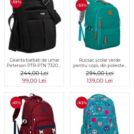
-59%
-53%
Rucsac școlar verde
Geanta barbati de umar
pentru copii, din poliester,
Peterson PTR-PTN 73202-
cu bretele reglabile -
7738 BL
294,00 Lei
244,00 Lei
Peterson PTR-PTN BHX-
139,00 Lei
99,00 Lei
01-9259 Gree
-61%
-63%