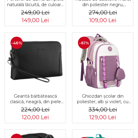
naturală lăcuită, de culoare
din poliester negru,
bej, cu închidere cu capsă -
perfect pentru bagajul de
249,00 Lei
274,00 Lei
Peterson
mână - Rovicky PTR-R-
149,00 Lei
109,00 Lei
BHX-05-1020 BLACK
-46%
-61%
Geantă bărbătească
Ghiozdan școlar din
clasică, neagră, din piele
poliester, alb și violet, cu
ecologică, cu fermoar -
bretele reglabile -
224,00 Lei
334,00 Lei
Rovicky PTR-R-SDR-01-
Peterson PTR-PTN 8603-
120,00 Lei
129,00 Lei
1631 BLACK
1303 PURPLE