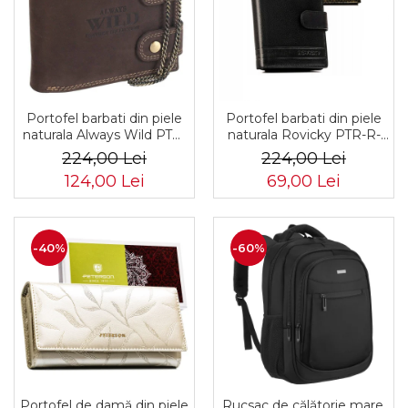
Portofel barbati din piele
Portofel barbati din piele
naturala Always Wild PTR-
naturala Rovicky PTR-R-
2900-BIC
N4L-GAT-8922 B+B
224,00 Lei
224,00 Lei
124,00 Lei
69,00 Lei
-40%
-60%
Portofel de damă din piele
Rucsac de călătorie mare,