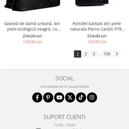
Geantă de damă urbană, din
Portofel barbati din piele
piele ecologică neagră, cu
naturala Pierre Cardin PTR-
curea reglabilă - Peterson
8806 TILAK51
274,00 Lei
274,00 Lei
PTR-PTN JK6-06-6642
129,00 Lei
129,00 Lei
1
2
3
130
...
SOCIAL
Urmareste-ne in social media
SUPORT CLIENTI
12:00 - 16:00