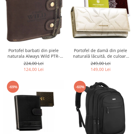
Portofel barbati din piele
Portofel de damă din piele
naturala Always Wild PTR-
naturală lăcuită, de culoare
2900-BIC
bej, cu închidere cu capsă -
224,00 Lei
249,00 Lei
Peterson
124,00 Lei
149,00 Lei
-69%
-60%