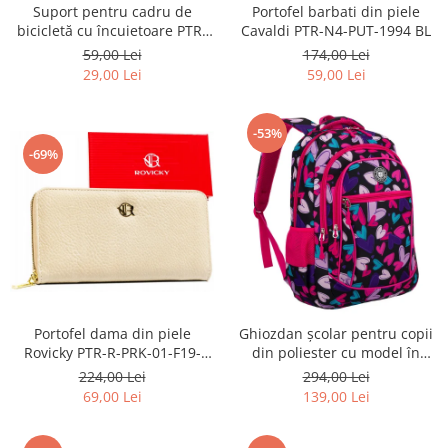
Suport pentru cadru de
Portofel barbati din piele
bicicletă cu încuietoare PTR-
Cavaldi PTR-N4-PUT-1994 BL
AR-S-101
59,00 Lei
174,00 Lei
29,00 Lei
59,00 Lei
-53%
-69%
Portofel dama din piele
Ghiozdan școlar pentru copii
Rovicky PTR-R-PRK-01-F19-
din poliester cu model în
2757 BE
formă de inimă - Peterson
224,00 Lei
294,00 Lei
PTR-PTN BIEDRONKA G54
69,00 Lei
139,00 Lei