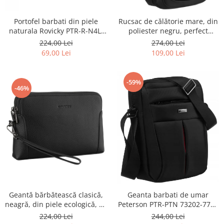
Portofel barbati din piele
Rucsac de călătorie mare, din
naturala Rovicky PTR-R-N4L-
poliester negru, perfect
GAT-8922 B+B
pentru bagajul de mână -
224,00 Lei
274,00 Lei
Rovicky PTR-R-BHX-05-1020
69,00 Lei
109,00 Lei
BLACK
-59%
-46%
Geantă bărbătească clasică,
Geanta barbati de umar
neagră, din piele ecologică, cu
Peterson PTR-PTN 73202-7738
fermoar - Rovicky PTR-R-SDR-
BL
224,00 Lei
244,00 Lei
01-1631 BLACK