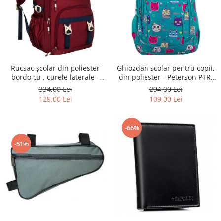
Rucsac școlar din poliester
Ghiozdan școlar pentru copii,
bordo cu , curele laterale -
din poliester - Peterson PTR-
Peterson PTR-PTN 8594-1402
PTN BIEDRONKA G28
334,00 Lei
294,00 Lei
BORDO
129,00 Lei
109,00 Lei
-66%
-51%