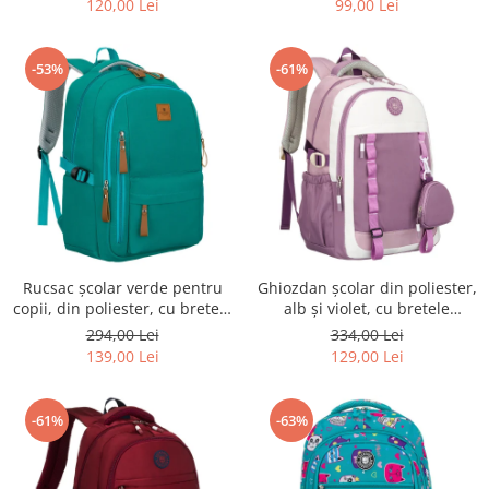
120,00 Lei
99,00 Lei
-53%
-61%
Rucsac școlar verde pentru
Ghiozdan școlar din poliester,
copii, din poliester, cu bretele
alb și violet, cu bretele
reglabile - Peterson PTR-PTN
reglabile - Peterson PTR-PTN
294,00 Lei
334,00 Lei
BHX-01-9259 Gree
8603-1303 PURPLE
139,00 Lei
129,00 Lei
-61%
-63%