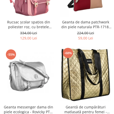
Rucsac școlar spațios din
Geanta de dama patchwork
poliester roz, cu bretele
din piele naturala PTR-1718-
reglabile - Peterson PTR-PTN
SKL-6922 MULTI
334,00 Lei
224,00 Lei
8610-1327 PINK
129,00 Lei
59,00 Lei
-68%
-55%
Geanta messenger dama din
Geantă de cumpărături
piele ecologica - Rovicky PTR-
matlasată pentru femei -