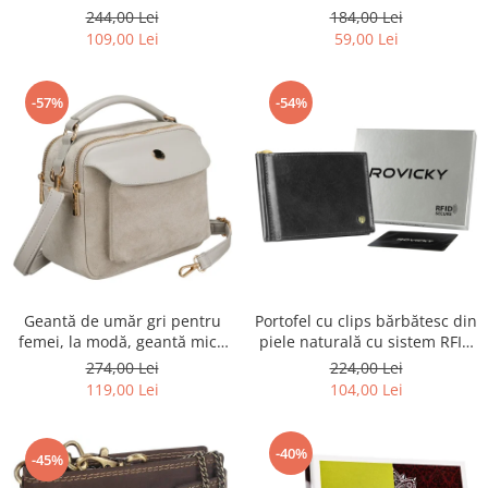
R-TOR-ALE-2-3776 SIL
Rovicky PTR-RSPV-001P-5277
244,00 Lei
184,00 Lei
GOLD
109,00 Lei
59,00 Lei
-57%
-54%
Geantă de umăr gri pentru
Portofel cu clips bărbătesc din
femei, la modă, geantă mică
piele naturală cu sistem RFID
urbană cu fermoar, piele
- Rovicky PTR-N1908-RVT-9799
274,00 Lei
224,00 Lei
ecologică - Peterson PTR-PTN
BLACK
119,00 Lei
104,00 Lei
MX02-P-7700
-40%
-45%