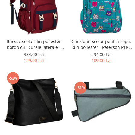
Rucsac școlar din poliester
Ghiozdan școlar pentru copii,
bordo cu , curele laterale -
din poliester - Peterson PTR-
Peterson PTR-PTN 8594-1402
PTN BIEDRONKA G28
334,00 Lei
294,00 Lei
BORDO
129,00 Lei
109,00 Lei
-53%
-51%