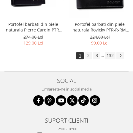
Portofel barbati din piele
Portofel barbati din piele
naturala Pierre Cardin PTR-
naturala Rovicky PTR-R-RM-
8806 TILAK51
11-GCL-1834 BL
274,00 Lei
224,00 Lei
129,00 Lei
99,00 Lei
1
2
3
132
...
SOCIAL
Urmareste-ne in social media
SUPORT CLIENTI
12:00 - 16:00