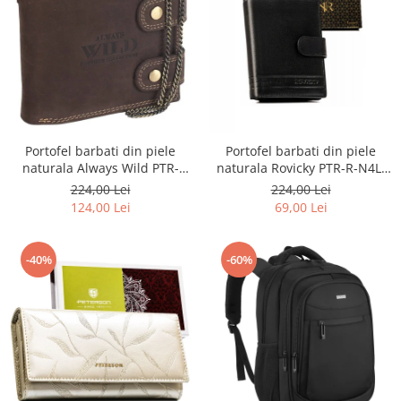
Portofel barbati din piele
Portofel barbati din piele
naturala Always Wild PTR-
naturala Rovicky PTR-R-N4L-
2900-BIC
GAT-8922 B+B
224,00 Lei
224,00 Lei
124,00 Lei
69,00 Lei
-40%
-60%