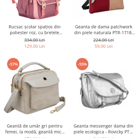
Rucsac școlar spațios din
Geanta de dama patchwork
poliester roz, cu bretele
din piele naturala PTR-1718-
reglabile - Peterson PTR-PTN
SKL-6922 MULTI
334,00 Lei
224,00 Lei
8610-1327 PINK
129,00 Lei
59,00 Lei
-57%
-55%
Geantă de umăr gri pentru
Geanta messenger dama din
femei, la modă, geantă mică
piele ecologica - Rovicky PTR-
urbană cu fermoar, piele
R-TOR-ALE-2-3776 SIL