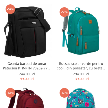
-59%
-53%
Geanta barbati de umar
Rucsac școlar verde pentru
Peterson PTR-PTN 73202-7738
copii, din poliester, cu bretele
BL
reglabile - Peterson PTR-PTN
244,00 Lei
294,00 Lei
BHX-01-9259 Gree
99,00 Lei
139,00 Lei
-61%
-63%