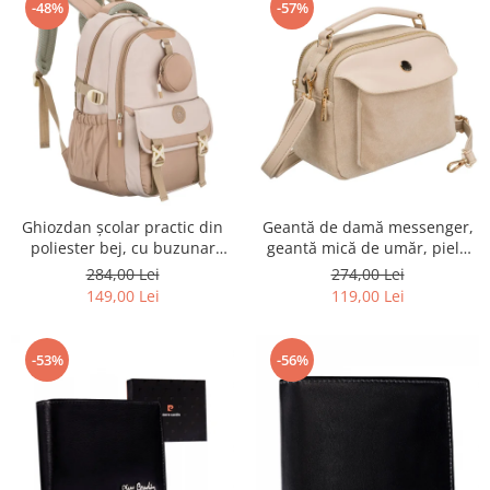
-48%
-57%
Ghiozdan școlar practic din
Geantă de damă messenger,
poliester bej, cu buzunar
geantă mică de umăr, piele
suplimentar și spațiu pentru
ecologică, geantă bej cu
284,00 Lei
274,00 Lei
o sticlă de apă - Peterson PTR-
fermoar la modă - Peterson
149,00 Lei
119,00 Lei
PTN 8610-1341 BEIGE
PTR-PTN MX02-P-7717-D.BE
-53%
-56%