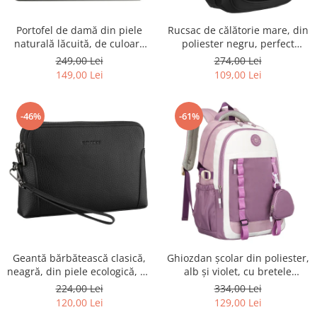
Portofel de damă din piele
Rucsac de călătorie mare, din
naturală lăcuită, de culoare
poliester negru, perfect
bej, cu închidere cu capsă -
pentru bagajul de mână -
249,00 Lei
274,00 Lei
Peterson
Rovicky PTR-R-BHX-05-1020
149,00 Lei
109,00 Lei
BLACK
-46%
-61%
Geantă bărbătească clasică,
Ghiozdan școlar din poliester,
neagră, din piele ecologică, cu
alb și violet, cu bretele
fermoar - Rovicky PTR-R-SDR-
reglabile - Peterson PTR-PTN
224,00 Lei
334,00 Lei
01-1631 BLACK
8603-1303 PURPLE
120,00 Lei
129,00 Lei