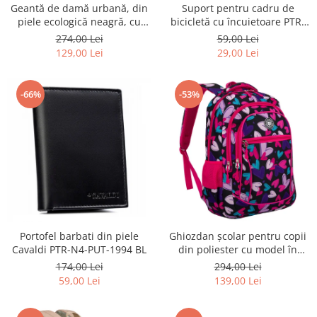
Geantă de damă urbană, din
Suport pentru cadru de
piele ecologică neagră, cu
bicicletă cu încuietoare PTR-
curea reglabilă - Peterson
AR-S-101
274,00 Lei
59,00 Lei
PTR-PTN JK6-06-6642
129,00 Lei
29,00 Lei
-66%
-53%
Portofel barbati din piele
Ghiozdan școlar pentru copii
Cavaldi PTR-N4-PUT-1994 BL
din poliester cu model în
formă de inimă - Peterson
174,00 Lei
294,00 Lei
PTR-PTN BIEDRONKA G54
59,00 Lei
139,00 Lei