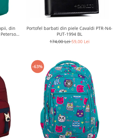
pii, din
Portofel barbati din piele Cavaldi PTR-N4-
- Peterson
PUT-1994 BL
ree
174,00 Lei
59,00 Lei
-63%