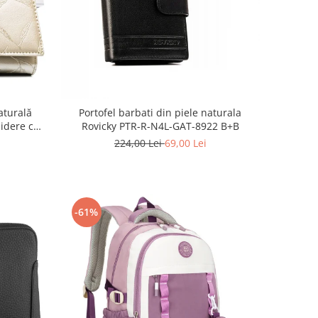
aturală
Portofel barbati din piele naturala
hidere cu
Rovicky PTR-R-N4L-GAT-8922 B+B
224,00 Lei
69,00 Lei
-61%