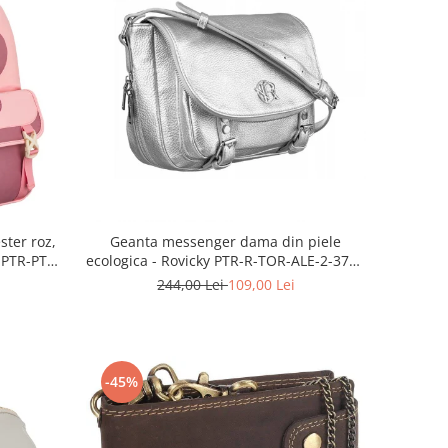
ster roz,
Geanta messenger dama din piele
n PTR-PTN
ecologica - Rovicky PTR-R-TOR-ALE-2-3776
SIL
244,00 Lei
109,00 Lei
-45%