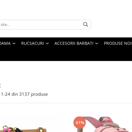
 DAMA
RUCSACURI
ACCESORII BARBATI
PRODUSE NOI
t
1-
24
din
3137
produse
-61%