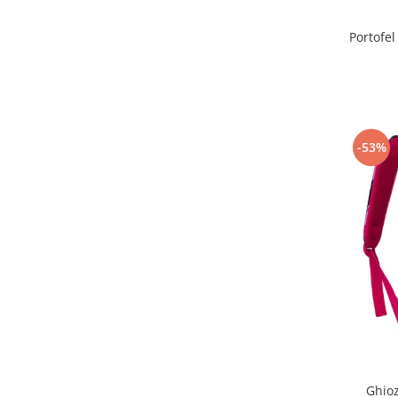
Portofel
-53%
Ghioz