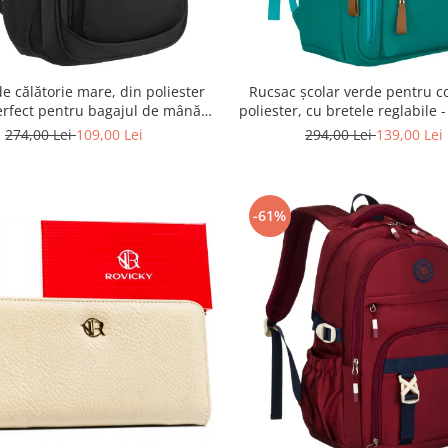
e călătorie mare, din poliester
Rucsac școlar verde pentru co
erfect pentru bagajul de mână -
poliester, cu bretele reglabile 
ky PTR-R-BHX-05-1020 BLACK
PTR-PTN BHX-01-9259 G
274,00 Lei
109,00 Lei
294,00 Lei
139,00 Lei
-61%