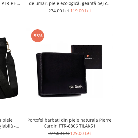
y PTR-RH-
de umăr, piele ecologică, geantă bej cu
fermoar la modă - Peterson PTR-PTN
274,00 Lei
119,00 Lei
MX02-P-7717-D.BE
-53%
 piele
Portofel barbati din piele naturala Pierre
labilă -
Cardin PTR-8806 TILAK51
6642
274,00 Lei
129,00 Lei