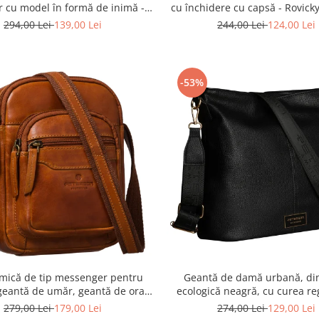
r cu model în formă de inimă -
cu închidere cu capsă - Rovick
son PTR-PTN BIEDRONKA G54
22-1-RS RED
294,00 Lei
139,00 Lei
244,00 Lei
124,00 Lei
-53%
mică de tip messenger pentru
Geantă de damă urbană, din
 geantă de umăr, geantă de oraș
ecologică neagră, cu curea reg
in piele naturală - Peterson
Peterson PTR-PTN JK6-06-
279,00 Lei
179,00 Lei
274,00 Lei
129,00 Lei