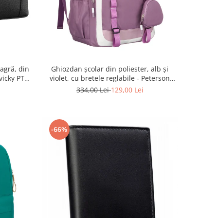
agră, din
Ghiozdan școlar din poliester, alb și
vicky PTR-
violet, cu bretele reglabile - Peterson
PTR-PTN 8603-1303 PURPLE
334,00 Lei
129,00 Lei
-66%