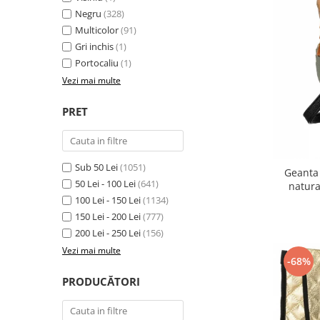
Negru
(328)
Multicolor
(91)
Gri inchis
(1)
Portocaliu
(1)
Vezi mai multe
PRET
Sub 50 Lei
(1051)
Geanta
50 Lei - 100 Lei
(641)
natur
100 Lei - 150 Lei
(1134)
150 Lei - 200 Lei
(777)
200 Lei - 250 Lei
(156)
Vezi mai multe
-68%
PRODUCĂTORI