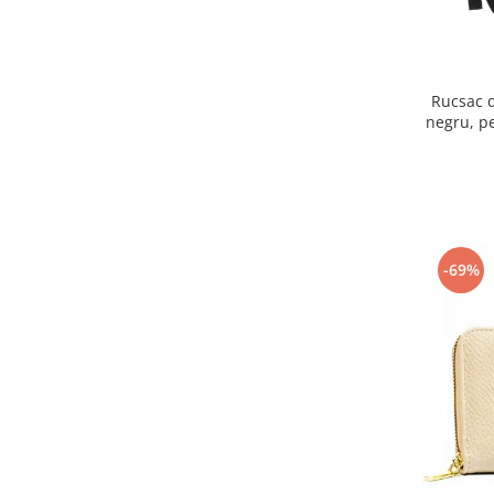
Rucsac d
negru, p
Rovic
-69%