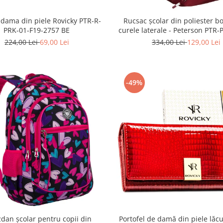
 dama din piele Rovicky PTR-R-
Rucsac școlar din poliester bo
PRK-01-F19-2757 BE
curele laterale - Peterson PTR
1402 BORDO
224,00 Lei
69,00 Lei
334,00 Lei
129,00 Lei
-49%
dan școlar pentru copii din
Portofel de damă din piele lăcu