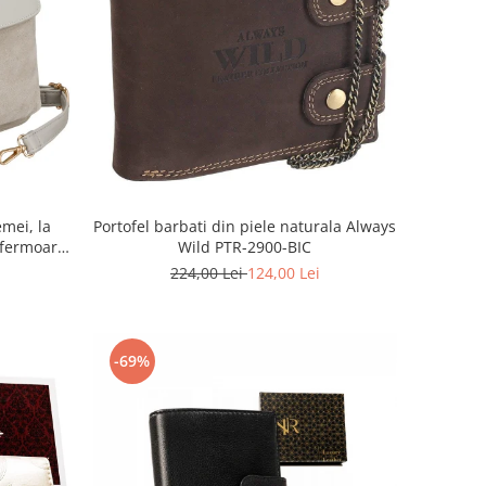
mei, la
Portofel barbati din piele naturala Always
fermoar,
Wild PTR-2900-BIC
-PTN MX02-
224,00 Lei
124,00 Lei
-69%