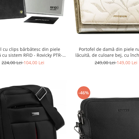
l cu clips bărbătesc din piele
Portofel de damă din piele n
ă cu sistem RFID - Rovicky PTR-
lăcuită, de culoare bej, cu înc
N1908-RVT-9799 BLACK
capsă - Peterson
224,00 Lei
104,00 Lei
249,00 Lei
149,00 Lei
-46%