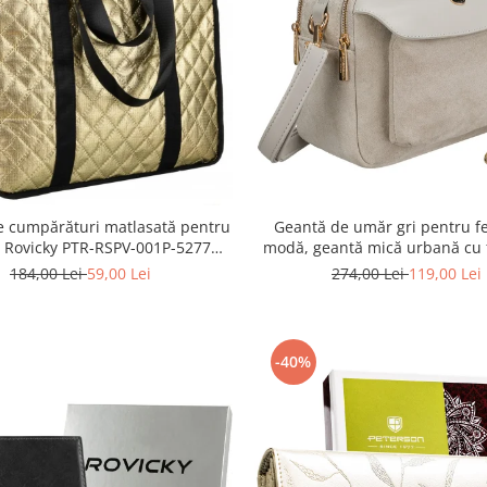
e cumpărături matlasată pentru
Geantă de umăr gri pentru fe
- Rovicky PTR-RSPV-001P-5277
modă, geantă mică urbană cu 
GOLD
piele ecologică - Peterson PTR
184,00 Lei
59,00 Lei
274,00 Lei
119,00 Lei
P-7700
-40%