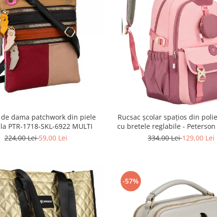
 de dama patchwork din piele
Rucsac școlar spațios din polie
ala PTR-1718-SKL-6922 MULTI
cu bretele reglabile - Peterso
8610-1327 PINK
224,00 Lei
59,00 Lei
334,00 Lei
129,00 Lei
-57%