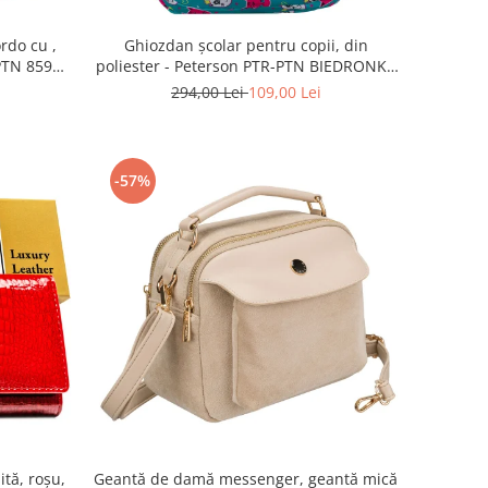
rdo cu ,
Ghiozdan școlar pentru copii, din
-PTN 8594-
poliester - Peterson PTR-PTN BIEDRONKA
G28
294,00 Lei
109,00 Lei
-57%
ită, roșu,
Geantă de damă messenger, geantă mică