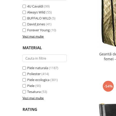
4U Cavaldi
(99)
Always Wild
(55)
BUFFALO WILD
(5)
David Jones
(41)
Forever Young
(10)
Vezi mai multe
MATERIAL
Geantă d
femei 
Piele naturala
(1187)
Poliester
(414)
Piele ecologica
(301)
Piele
(90)
-54%
Tesatura
(53)
Vezi mai multe
RATING