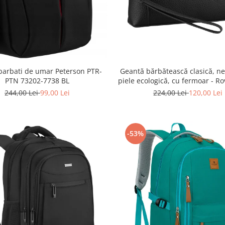
Geantă bărbătească clasică, ne
barbati de umar Peterson PTR-
piele ecologică, cu fermoar - Ro
PTN 73202-7738 BL
R-SDR-01-1631 BLACK
224,00 Lei
120,00 Lei
244,00 Lei
99,00 Lei
-53%