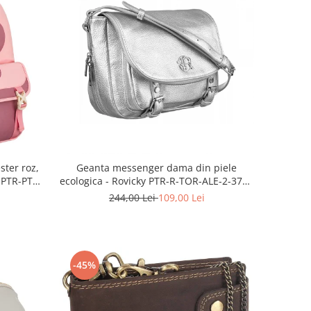
ster roz,
Geanta messenger dama din piele
n PTR-PTN
ecologica - Rovicky PTR-R-TOR-ALE-2-3776
SIL
244,00 Lei
109,00 Lei
-45%