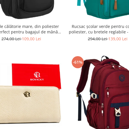
e călătorie mare, din poliester
Rucsac școlar verde pentru co
erfect pentru bagajul de mână -
poliester, cu bretele reglabile 
ky PTR-R-BHX-05-1020 BLACK
PTR-PTN BHX-01-9259 G
274,00 Lei
109,00 Lei
294,00 Lei
139,00 Lei
-61%