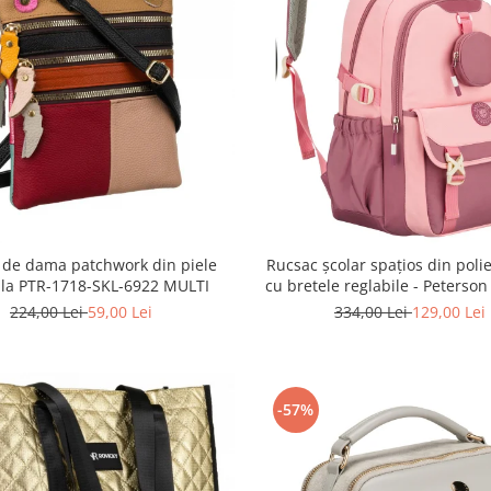
 de dama patchwork din piele
Rucsac școlar spațios din polie
ala PTR-1718-SKL-6922 MULTI
cu bretele reglabile - Peterso
8610-1327 PINK
224,00 Lei
59,00 Lei
334,00 Lei
129,00 Lei
-57%