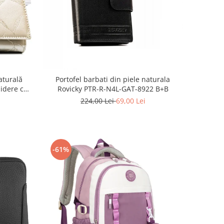
aturală
Portofel barbati din piele naturala
hidere cu
Rovicky PTR-R-N4L-GAT-8922 B+B
224,00 Lei
69,00 Lei
-61%