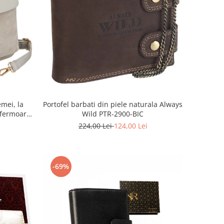
mei, la
Portofel barbati din piele naturala Always
fermoar,
Wild PTR-2900-BIC
-PTN MX02-
224,00 Lei
124,00 Lei
-69%