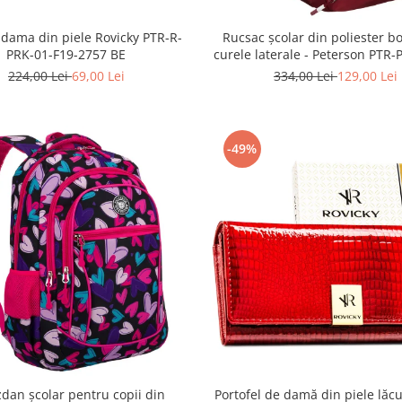
 dama din piele Rovicky PTR-R-
Rucsac școlar din poliester bo
PRK-01-F19-2757 BE
curele laterale - Peterson PTR
1402 BORDO
224,00 Lei
69,00 Lei
334,00 Lei
129,00 Lei
-49%
dan școlar pentru copii din
Portofel de damă din piele lăcu