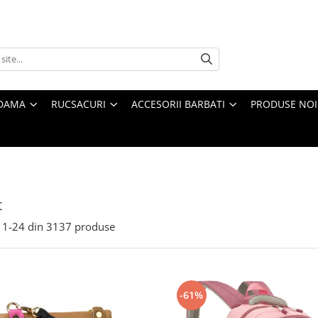
 DAMA
RUCSACURI
ACCESORII BARBATI
PRODUSE NOI
t
1-
24
din
3137
produse
-61%