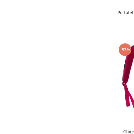
Portofel
-53%
Ghioz