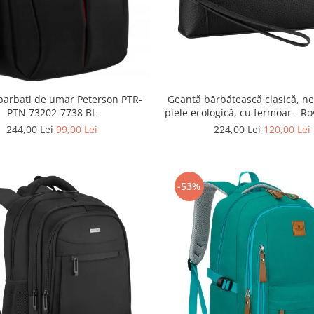
Geantă bărbătească clasică, ne
barbati de umar Peterson PTR-
piele ecologică, cu fermoar - Ro
PTN 73202-7738 BL
R-SDR-01-1631 BLACK
224,00 Lei
120,00 Lei
244,00 Lei
99,00 Lei
-53%