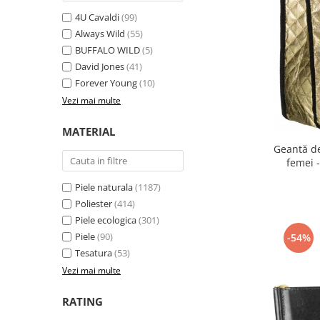
4U Cavaldi
(99)
Always Wild
(55)
BUFFALO WILD
(5)
David Jones
(41)
Forever Young
(10)
Vezi mai multe
MATERIAL
Geantă d
femei 
Piele naturala
(1187)
Poliester
(414)
Piele ecologica
(301)
Piele
(90)
-54%
Tesatura
(53)
Vezi mai multe
RATING