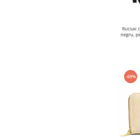
Rucsac d
negru, p
Rovic
-69%