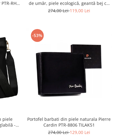
y PTR-RH-
de umăr, piele ecologică, geantă bej cu
fermoar la modă - Peterson PTR-PTN
274,00 Lei
119,00 Lei
MX02-P-7717-D.BE
-53%
 piele
Portofel barbati din piele naturala Pierre
labilă -
Cardin PTR-8806 TILAK51
6642
274,00 Lei
129,00 Lei