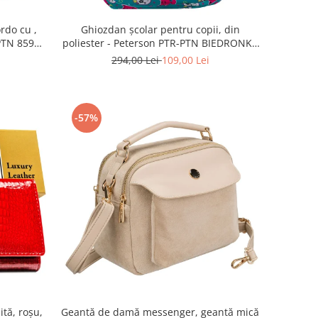
rdo cu ,
Ghiozdan școlar pentru copii, din
-PTN 8594-
poliester - Peterson PTR-PTN BIEDRONKA
G28
294,00 Lei
109,00 Lei
-57%
ită, roșu,
Geantă de damă messenger, geantă mică