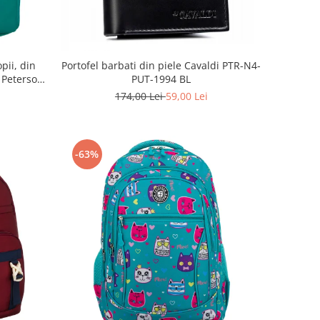
pii, din
Portofel barbati din piele Cavaldi PTR-N4-
- Peterson
PUT-1994 BL
ree
174,00 Lei
59,00 Lei
-63%