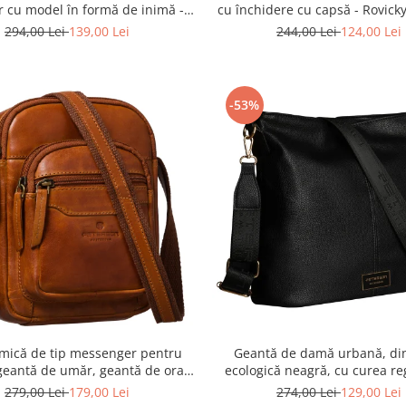
r cu model în formă de inimă -
cu închidere cu capsă - Rovick
son PTR-PTN BIEDRONKA G54
22-1-RS RED
294,00 Lei
139,00 Lei
244,00 Lei
124,00 Lei
-53%
mică de tip messenger pentru
Geantă de damă urbană, din
 geantă de umăr, geantă de oraș
ecologică neagră, cu curea reg
in piele naturală - Peterson
Peterson PTR-PTN JK6-06-
279,00 Lei
179,00 Lei
274,00 Lei
129,00 Lei