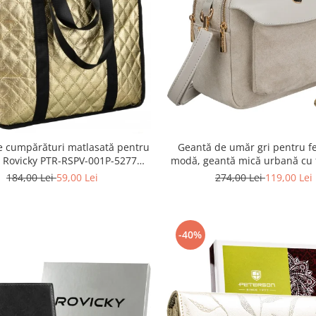
e cumpărături matlasată pentru
Geantă de umăr gri pentru fe
- Rovicky PTR-RSPV-001P-5277
modă, geantă mică urbană cu 
GOLD
piele ecologică - Peterson PTR
184,00 Lei
59,00 Lei
274,00 Lei
119,00 Lei
P-7700
-40%