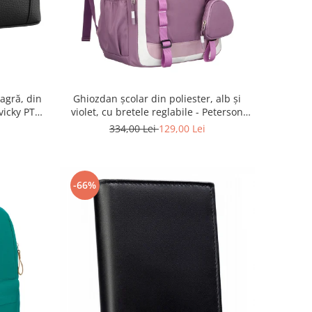
agră, din
Ghiozdan școlar din poliester, alb și
vicky PTR-
violet, cu bretele reglabile - Peterson
PTR-PTN 8603-1303 PURPLE
334,00 Lei
129,00 Lei
-66%