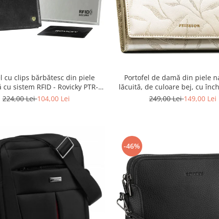
l cu clips bărbătesc din piele
Portofel de damă din piele n
ă cu sistem RFID - Rovicky PTR-
lăcuită, de culoare bej, cu înc
N1908-RVT-9799 BLACK
capsă - Peterson
224,00 Lei
104,00 Lei
249,00 Lei
149,00 Lei
-46%