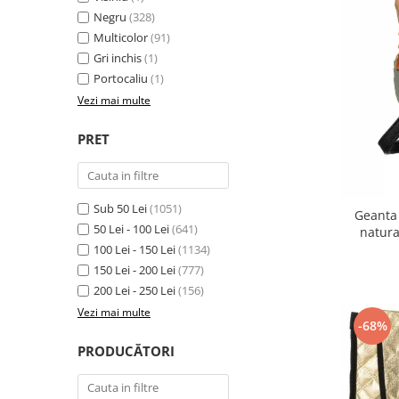
Negru
(328)
Multicolor
(91)
Gri inchis
(1)
Portocaliu
(1)
Vezi mai multe
PRET
Sub 50 Lei
(1051)
Geanta
50 Lei - 100 Lei
(641)
natur
100 Lei - 150 Lei
(1134)
150 Lei - 200 Lei
(777)
200 Lei - 250 Lei
(156)
Vezi mai multe
-68%
PRODUCĂTORI