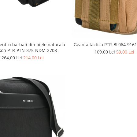
entru barbati din piele naturala
Geanta tactica PTR-BL064-916
rson PTR-PTN-375-NDM-2708
109,00 Lei
59,00 Lei
264,00 Lei
214,00 Lei