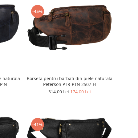
-45%
e naturala
Borseta pentru barbati din piele naturala
HP N
Peterson PTR-PTN 2507-H
314,00 Lei
174,00 Lei
-41%