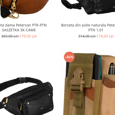
Borseta din piele naturala Pet
eta dama Peterson PTR-PTN
PTN 1,01
SASZETKA 3K-CAME
314,00 Lei
174,00 Lei
369,00 Lei
179,00 Lei
-46%