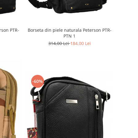
erson PTR-
Borseta din piele naturala Peterson PTR-
PTN 1
314,00 Lei
184,00 Lei
-60%