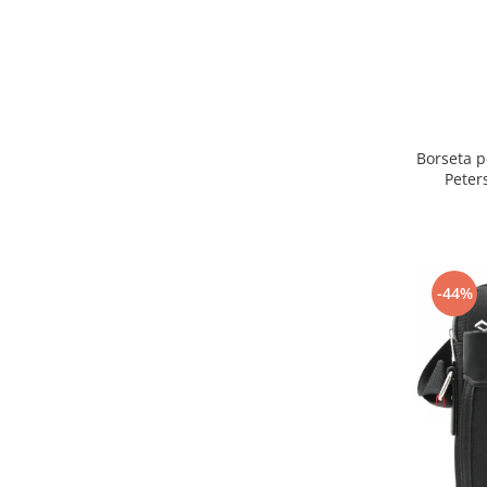
Borseta p
Pete
-44%