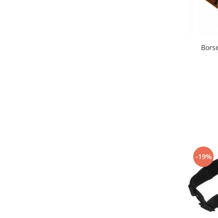
Bors
-19%