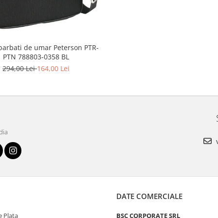
barbati de umar Peterson PTR-
PTN 788803-0358 BL
294,00 Lei
164,00 Lei
dia
v
DATE COMERCIALE
 Plata
BSC CORPORATE SRL