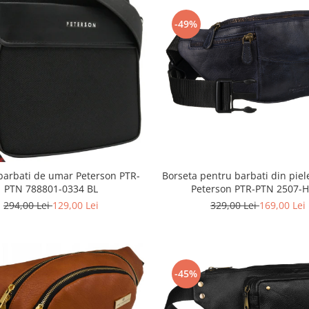
-49%
Borseta pentru barbati din piel
barbati de umar Peterson PTR-
Peterson PTR-PTN 2507-
PTN 788801-0334 BL
329,00 Lei
169,00 Lei
294,00 Lei
129,00 Lei
-45%