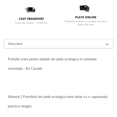
PLATA ONLINE
COST TRANSPORT
Plateste online cu cardul tau fara
Taxa de livrare - 19.99 lei
batai de cap.
Descriere
Portofel mare pentru barbati din piele ecologica in orientare
orizontala - 4U Cavaldi
Material | Portofelul din piele ecologica este dotat cu o captuseala
practica neagra;