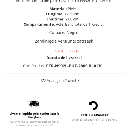
Portofel barbati din piele Cavaldi PTR-N992L-PUT-2809 BL
Material:
Piele
Lungime:
12.50 cm
Inaltime:
9.00 cm
Compartimente:
Acte, Bancnote, Carti credit
Culoare
:
Negru
Zamknięcie Versiune
:
zatrzask
STOC EPUIZAT
Durata de livrare:
1
Cod Produs:
PTR-N992L-PUT-2809 BLACK
Adauga la Favorite
Livrare rapida prin curier sau la
RETUR GARANTAT
Easybox
Aveti la dispozitie 14 zile pentru
Cu livrarea la easybox poti sa ridici
retur.
coletul la orice ora vrei tu!