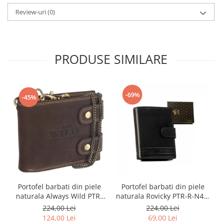
Review-uri
(0)
PRODUSE SIMILARE
-69%
-45%
Portofel barbati din piele
Portofel barbati din piele
naturala Always Wild PTR-
naturala Rovicky PTR-R-N4L-
2900-BIC
GAT-8922 B+B
224,00 Lei
224,00 Lei
124,00 Lei
69,00 Lei