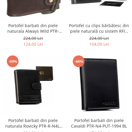
Portofel barbati din piele
Portofel cu clips bărbătesc din
naturala Always Wild PTR-
piele naturală cu sistem RFID
2900-BIC
- Rovicky PTR-N1908-RVT-9799
224,00 Lei
224,00 Lei
BLACK
124,00 Lei
104,00 Lei
-69%
-66%
Portofel barbati din piele
Portofel barbati din piele
naturala Rovicky PTR-R-N4L-
Cavaldi PTR-N4-PUT-1994 BL
GAT-8922 B+B