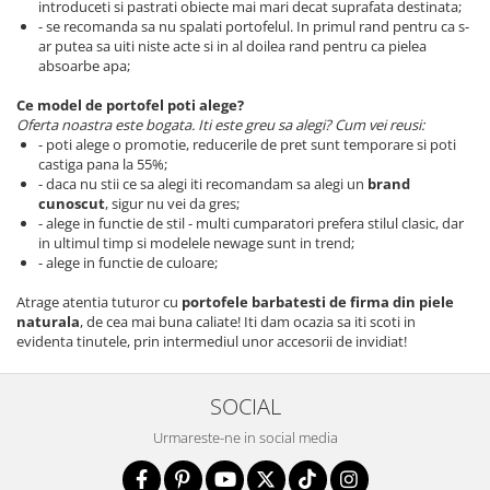
introduceti si pastrati obiecte mai mari decat suprafata destinata;
- se recomanda sa nu spalati portofelul. In primul rand pentru ca s-
ar putea sa uiti niste acte si in al doilea rand pentru ca pielea
absoarbe apa;
Ce model de portofel poti alege?
Oferta noastra este bogata. Iti este greu sa alegi? Cum vei reusi:
- poti alege o promotie, reducerile de pret sunt temporare si poti
castiga pana la 55%;
- daca nu stii ce sa alegi iti recomandam sa alegi un
brand
cunoscut
, sigur nu vei da gres;
- alege in functie de stil - multi cumparatori prefera stilul clasic, dar
in ultimul timp si modelele newage sunt in trend;
- alege in functie de culoare;
Atrage atentia tuturor cu
portofele barbatesti de firma din piele
naturala
, de cea mai buna caliate! Iti dam ocazia sa iti scoti in
evidenta tinutele, prin intermediul unor accesorii de invidiat!
SOCIAL
Urmareste-ne in social media