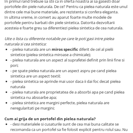
In primul rand trebuie sa stii ca in oferta noastra ai sa gasesti doar
portofele din piele naturala. De ce? Pentru ca pielea naturala este unul
dintre cele mai bune materiale, are rezistenta si confera eleganta.
In ultima vreme, in comert au aparut foarte multe modele de
portofele pentru barbati din piele sintetica. Datorita dezvoltarii
acesteia e foarte greu sa diferentiezi pielea sintetica de cea naturala.
Uite o lista cu diferente notabile pe care le poti gasi intre pielea
naturala si cea sintetica:
- pielea naturala are un
miros specific
diferit de cel al pielii
sintetice (pielea sintetica miroase a chimicale);
- pielea naturala are un aspect al suprafetei definit prin linii fine si
pori;
- pe spate pielea naturala are un aspect aspru pe cand pielea
sintetica are un aspect textil;
- pielea sintetica se aprinde mai usor daca ii dai foc decat pielea
naturala
- pielea naturala are proprietatea de a absorbi apa pe cand pielea
sintetica nu absoarbe apa;
- pielea sintetica are margini perfecte, pielea naturala are
neregularitati pe margini;
Cum ai grija de un portofel din pielea naturala?
- desi materialele si cusaturile sunt de cea mai buna calitate se
recomanda ca un portofel sa fie folosit explicit pentru rolul sau. Nu