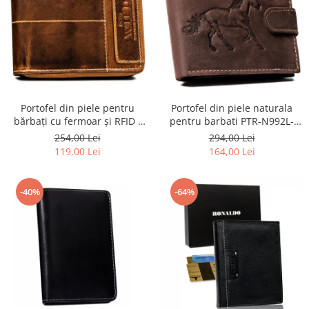
Portofel din piele pentru
Portofel din piele naturala
bărbați cu fermoar și RFID -
pentru barbati PTR-N992L-
Always Wild PTR-N55-HWS-
CHM-HORSE-BL B
254,00 Lei
294,00 Lei
8858 BROWN
119,00 Lei
164,00 Lei
-40%
-64%