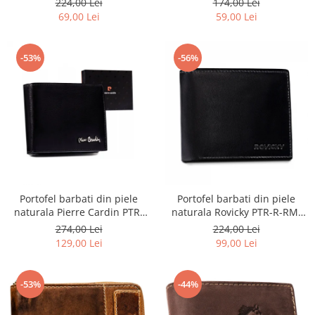
224,00 Lei
174,00 Lei
69,00 Lei
59,00 Lei
-53%
-56%
Portofel barbati din piele
Portofel barbati din piele
naturala Pierre Cardin PTR-
naturala Rovicky PTR-R-RM-
8806 TILAK51
11-GCL-1834 BL
274,00 Lei
224,00 Lei
129,00 Lei
99,00 Lei
-53%
-44%