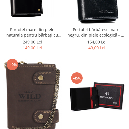
Portofel mare din piele
Portofel bărbătesc mare,
naturala pentru bărbați cu
negru, din piele ecologică - 4U
sistem RFID - Rovicky
Cavaldi
249,00 Lei
154,00 Lei
149,00 Lei
49,00 Lei
-40%
-45%