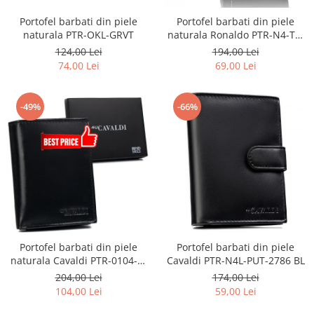
Portofel barbati din piele
Portofel barbati din piele
naturala PTR-OKL-GRVT
naturala Ronaldo PTR-N4-TP-
RON-1588
124,00 Lei
194,00 Lei
74,00 Lei
69,00 Lei
-49%
-66%
Portofel barbati din piele
Portofel barbati din piele
Cavaldi PTR-N4L-PUT-2786 BL
naturala Cavaldi PTR-0104-P-
BS-RFID-9341
174,00 Lei
204,00 Lei
59,00 Lei
104,00 Lei