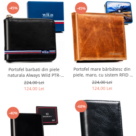
-45%
-45%
Portofel mare bărbătesc din
Portofel barbati din piele
piele, maro, cu sistem RFID -
naturala Always Wild PTR-
Peterson PTR-PTN N992-LWC-
N992Z-GV-5292 BL
224,00 Lei
224,00 Lei
0734 CO
124,00 Lei
124,00 Lei
-68%
-40%