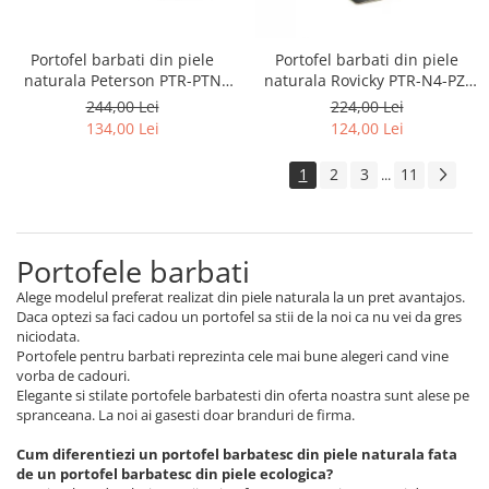
Portofel barbati din piele
Portofel barbati din piele
naturala Peterson PTR-PTN
naturala Rovicky PTR-N4-PZ-
N992-CHM-M-8565
CCR-RFID
244,00 Lei
224,00 Lei
134,00 Lei
124,00 Lei
1
2
3
11
...
Portofele barbati
Alege modelul preferat realizat din piele naturala la un pret avantajos.
Daca optezi sa faci cadou un portofel sa stii de la noi ca nu vei da gres
niciodata.
Portofele pentru barbati reprezinta cele mai bune alegeri cand vine
vorba de cadouri.
Elegante si stilate portofele barbatesti din oferta noastra sunt alese pe
spranceana. La noi ai gasesti doar branduri de firma.
Cum diferentiezi un portofel barbatesc din piele naturala fata
de un portofel barbatesc din piele ecologica?