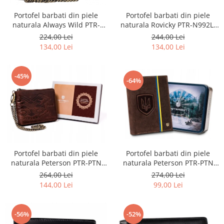
Portofel barbati din piele
Portofel barbati din piele
naturala Rovicky PTR-N992L-
naturala Always Wild PTR-
RVTP-3005
2901-BIC
244,00 Lei
224,00 Lei
134,00 Lei
134,00 Lei
-45%
-64%
Portofel barbati din piele
Portofel barbati din piele
naturala Peterson PTR-PTN
naturala Peterson PTR-PTN
317-P-UP UA-HUNT
N992C-02-HWM-132
274,00 Lei
264,00 Lei
99,00 Lei
144,00 Lei
-56%
-52%