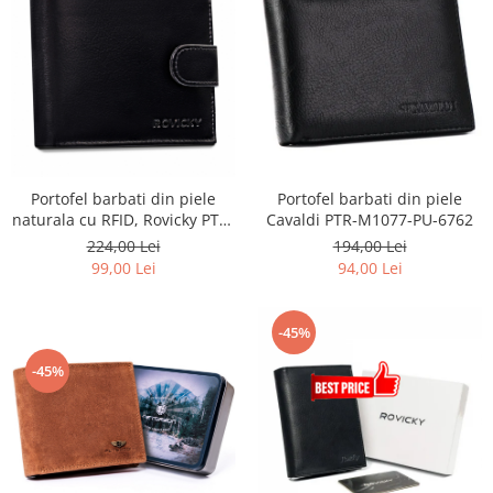
Portofel barbati din piele
Portofel barbati din piele
naturala cu RFID, Rovicky PTR-
Cavaldi PTR-M1077-PU-6762
R-RM-11L-GCL
224,00 Lei
194,00 Lei
99,00 Lei
94,00 Lei
-45%
-45%