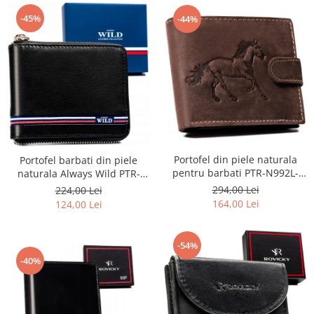
-45%
-44%
Portofel din piele naturala
Portofel barbati din piele
pentru barbati PTR-N992L-
naturala Always Wild PTR-
CHM-HORSE-BL B
N992Z-GV-5292 BL
294,00 Lei
224,00 Lei
164,00 Lei
124,00 Lei
-54%
-40%