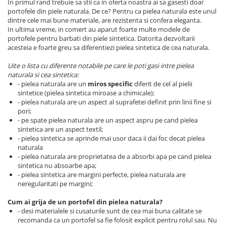
In primul rand trebuie sa stii ca in oferta noastra ai sa gasesti doar
portofele din piele naturala. De ce? Pentru ca pielea naturala este unul
dintre cele mai bune materiale, are rezistenta si confera eleganta.
In ultima vreme, in comert au aparut foarte multe modele de
portofele pentru barbati din piele sintetica. Datorita dezvoltarii
acesteia e foarte greu sa diferentiezi pielea sintetica de cea naturala.
Uite o lista cu diferente notabile pe care le poti gasi intre pielea
naturala si cea sintetica:
- pielea naturala are un
miros specific
diferit de cel al pielii
sintetice (pielea sintetica miroase a chimicale);
- pielea naturala are un aspect al suprafetei definit prin linii fine si
pori;
- pe spate pielea naturala are un aspect aspru pe cand pielea
sintetica are un aspect textil;
- pielea sintetica se aprinde mai usor daca ii dai foc decat pielea
naturala
- pielea naturala are proprietatea de a absorbi apa pe cand pielea
sintetica nu absoarbe apa;
- pielea sintetica are margini perfecte, pielea naturala are
neregularitati pe margini;
Cum ai grija de un portofel din pielea naturala?
- desi materialele si cusaturile sunt de cea mai buna calitate se
recomanda ca un portofel sa fie folosit explicit pentru rolul sau. Nu