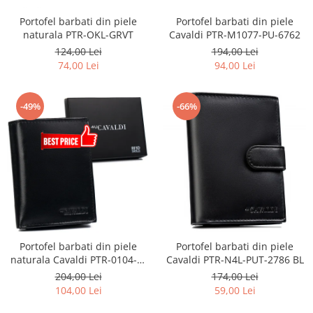
Portofel barbati din piele
Portofel barbati din piele
naturala PTR-OKL-GRVT
Cavaldi PTR-M1077-PU-6762
124,00 Lei
194,00 Lei
74,00 Lei
94,00 Lei
-49%
-66%
Portofel barbati din piele
Portofel barbati din piele
Cavaldi PTR-N4L-PUT-2786 BL
naturala Cavaldi PTR-0104-P-
BS-RFID-9341
174,00 Lei
204,00 Lei
59,00 Lei
104,00 Lei