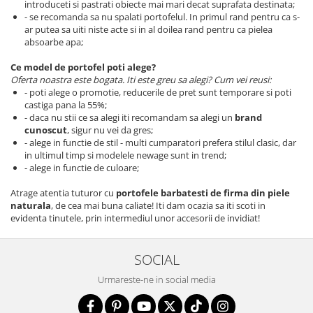
introduceti si pastrati obiecte mai mari decat suprafata destinata;
- se recomanda sa nu spalati portofelul. In primul rand pentru ca s-
ar putea sa uiti niste acte si in al doilea rand pentru ca pielea
absoarbe apa;
Ce model de portofel poti alege?
Oferta noastra este bogata. Iti este greu sa alegi? Cum vei reusi:
- poti alege o promotie, reducerile de pret sunt temporare si poti
castiga pana la 55%;
- daca nu stii ce sa alegi iti recomandam sa alegi un
brand
cunoscut
, sigur nu vei da gres;
- alege in functie de stil - multi cumparatori prefera stilul clasic, dar
in ultimul timp si modelele newage sunt in trend;
- alege in functie de culoare;
Atrage atentia tuturor cu
portofele barbatesti de firma din piele
naturala
, de cea mai buna caliate! Iti dam ocazia sa iti scoti in
evidenta tinutele, prin intermediul unor accesorii de invidiat!
SOCIAL
Urmareste-ne in social media