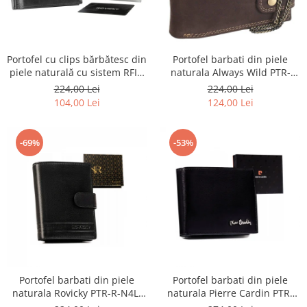
Portofel barbati din piele
Portofel cu clips bărbătesc din
naturala Always Wild PTR-
piele naturală cu sistem RFID
2900-BIC
- Rovicky PTR-N1908-RVT-9799
224,00 Lei
224,00 Lei
BLACK
124,00 Lei
104,00 Lei
-69%
-53%
Portofel barbati din piele
Portofel barbati din piele
naturala Rovicky PTR-R-N4L-
naturala Pierre Cardin PTR-
GAT-8922 B+B
8806 TILAK51