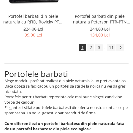
Portofel barbati din piele
Portofel barbati din piele
naturala cu RFID, Rovicky PTR-
naturala Peterson PTR-PTN
R-RM-11L-GCL
N992-CHM-M-8565
224,00 Lei
244,00 Lei
99,00 Lei
134,00 Lei
1
2
3
11
...
Portofele barbati
Alege modelul preferat realizat din piele naturala la un pret avantajos.
Daca optezi sa faci cadou un portofel sa stii de la noi ca nu vei da gres
niciodata.
Portofele pentru barbati reprezinta cele mai bune alegeri cand vine
vorba de cadouri.
Elegante si stilate portofele barbatesti din oferta noastra sunt alese pe
spranceana. La noi ai gasesti doar branduri de firma.
Cum diferentiezi un portofel barbatesc din piele naturala fata
de un portofel barbatesc din piele ecologica?