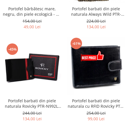
Portofel bărbătesc mare,
Portofel barbati din piele
negru, din piele ecologică - 4U
naturala Always Wild PTR-
Cavaldi
2901-BIC
154,00 Lei
224,00 Lei
49,00 Lei
134,00 Lei
-61%
-45%
Portofel barbati din piele
Portofel barbati din piele
naturala Rovicky PTR-N992L-
naturala cu RFID Rovicky PTR-
RVTP-3005
N992L-RVT
244,00 Lei
254,00 Lei
134,00 Lei
99,00 Lei