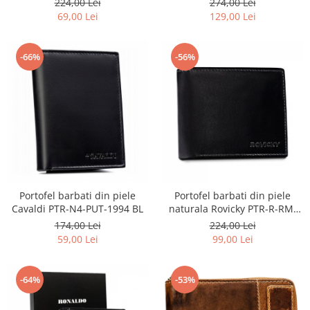
224,00 Lei
274,00 Lei
69,00 Lei
129,00 Lei
-66%
-56%
Portofel barbati din piele
Portofel barbati din piele
Cavaldi PTR-N4-PUT-1994 BL
naturala Rovicky PTR-R-RM-
11-GCL-1834 BL
174,00 Lei
224,00 Lei
59,00 Lei
99,00 Lei
-64%
-53%