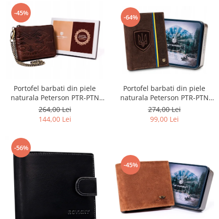
-45%
-64%
Portofel barbati din piele
Portofel barbati din piele
naturala Peterson PTR-PTN
naturala Peterson PTR-PTN
317-P-UP UA-HUNT
N992C-02-HWM-132
274,00 Lei
264,00 Lei
99,00 Lei
144,00 Lei
-56%
-45%