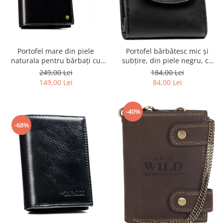
Portofel mare din piele
Portofel bărbătesc mic și
naturala pentru bărbați cu
subțire, din piele negru, cu
sistem RFID - Rovicky
închidere cu capsă - Rovicky
249,00 Lei
184,00 Lei
PTR-R-M03-LWC-0802 BLACK
149,00 Lei
84,00 Lei
-40%
-68%