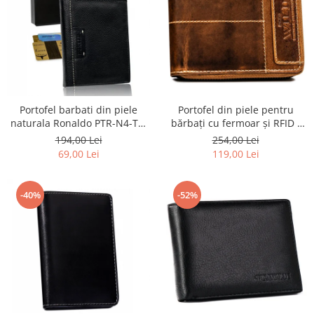
Portofel barbati din piele
Portofel din piele pentru
naturala Ronaldo PTR-N4-TP-
bărbați cu fermoar și RFID -
RON-1588
Always Wild PTR-N55-HWS-
194,00 Lei
254,00 Lei
8858 BROWN
69,00 Lei
119,00 Lei
-40%
-52%