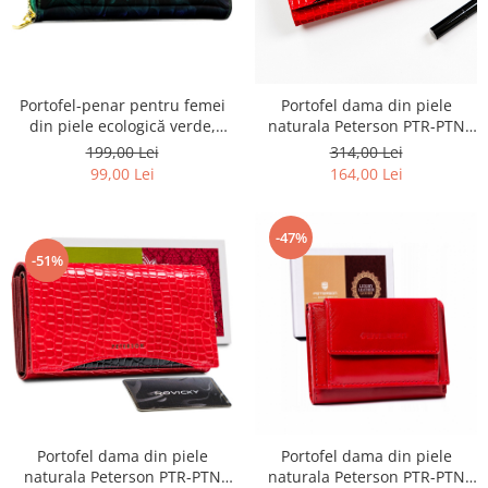
Portofel-penar pentru femei
Portofel dama din piele
din piele ecologică verde,
naturala Peterson PTR-PTN
acoperit cu model floral -
MC-467-2138 R-B
199,00 Lei
314,00 Lei
Rovicky PTR-R-PRK-01-S5-
99,00 Lei
164,00 Lei
6369-GRE
-47%
-51%
Portofel dama din piele
Portofel dama din piele
naturala Peterson PTR-PTN
naturala Peterson PTR-PTN