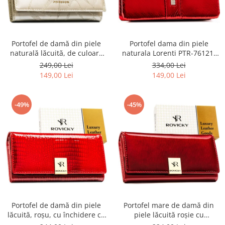
Portofel de damă din piele
Portofel dama din piele
naturală lăcuită, de culoare
naturala Lorenti PTR-76121-
bej, cu închidere cu capsă -
MSD-9306 RE
249,00 Lei
334,00 Lei
Peterson
149,00 Lei
149,00 Lei
-49%
-45%
Portofel de damă din piele
Portofel mare de damă din
lăcuită, roșu, cu închidere cu
piele lăcuită roșie cu
capsă - Rovicky PTR-RH-22-1-
închidere cu capsă - Rovicky