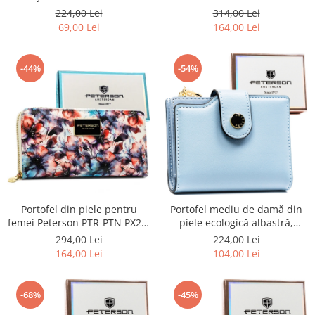
PX27-1-NPK BLUE
224,00 Lei
314,00 Lei
69,00 Lei
164,00 Lei
-44%
-54%
Portofel din piele pentru
Portofel mediu de damă din
femei Peterson PTR-PTN PX25-
piele ecologică albastră,
PF2 BLUE
potrivit pentru cartea de
294,00 Lei
224,00 Lei
înmatriculare a vehiculului -
164,00 Lei
104,00 Lei
Peterson PTR-PTN 012-JK6-
2653 NAV
-68%
-45%