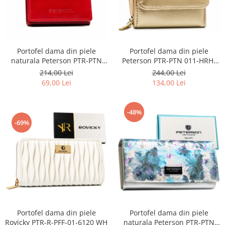
Portofel dama din piele
Portofel dama din piele
Peterson PTR-PTN 011-HRH-
naturala Peterson PTR-PTN
5093 GOL
RD-SWZX-86-GCL-4
244,00 Lei
214,00 Lei
134,00 Lei
69,00 Lei
-48%
-69%
Portofel dama din piele
Portofel dama din piele
Rovicky PTR-R-PFF-01-6120 WH
naturala Peterson PTR-PTN