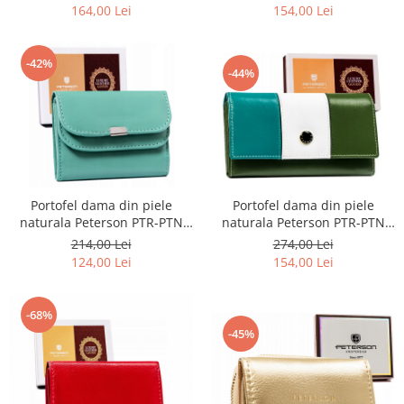
164,00 Lei
154,00 Lei
-42%
-44%
Portofel dama din piele
Portofel dama din piele
naturala Peterson PTR-PTN
naturala Peterson PTR-PTN
RD-08-GCL-S-3805
RD-GC02-MCL-4383
274,00 Lei
214,00 Lei
154,00 Lei
124,00 Lei
-68%
-45%