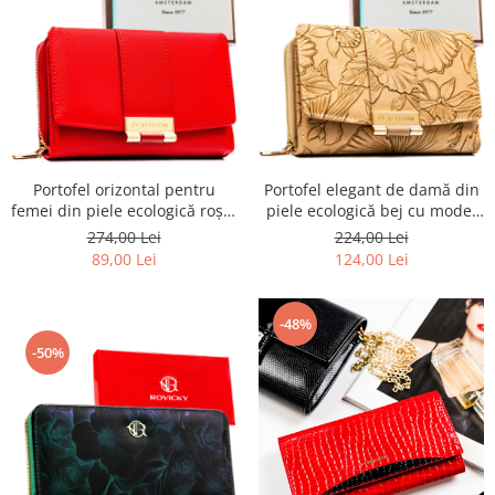
Portofel orizontal pentru
Portofel elegant de damă din
femei din piele ecologică roșie
piele ecologică bej cu model
- Peterson PTR-PTN 0015-SAF-
floral - Peterson
274,00 Lei
224,00 Lei
9402 RE
89,00 Lei
124,00 Lei
-48%
-50%