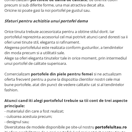
precum si sub diferite forme, una mai atractiva decat alta.
Oricine isi poate gasi la noi portofel pe gustul sau.
Sfaturi pentru achizitia unui portofel dama
Orice tinuta trebuie accesorizata pentru a obtine stilul dorit. Iar
portofelul reprezinta accesoriul cel mai potrivit atunci cand doresti sa ii
oferi unei tinute stil, eleganta si rafinament.
Alegerea portofelului este realizata conform gusturilor, a tendintelor
din moda precum si a utilitatii sale.
Alege sa oferi eleganta tinutelor tale in orice moment, prin intermediul
unui portofel de calitate superioara.
Comercializam
portofele din piele pentru femei
si ne actualizam
oferta frecvent pentru a pune la dispozitia clientilor nostri cele mai
bune portofele, atat din punct de vedere calitativ cat si al tendintelor
fashion.
Atunci cand iti alegi portofelul trebuie sa tii cont de trei aspecte
principale:
- materialul din care a fost realizat;
- culoarea acestuia precum;
- designul sau;
Diversitatea de modele disponibile pe site-ul nostru
portofelultau.ro