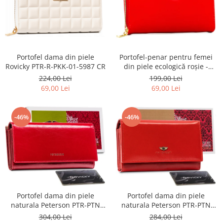
Portofel dama din piele
Portofel-penar pentru femei
Rovicky PTR-R-PKK-01-5987 CR
din piele ecologică roșie -
Rovicky PTR-R-PRK-01-U8-
224,00 Lei
199,00 Lei
6338-RED
69,00 Lei
69,00 Lei
-46%
-46%
Portofel dama din piele
Portofel dama din piele
naturala Peterson PTR-PTN
naturala Peterson PTR-PTN
PL-721-1506
438 2-3-1-5989 R
304,00 Lei
284,00 Lei