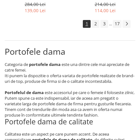
MC-411-2107 R-B
RD-AL5617-GCL-RE
284,00 Lei
214,00 Lei
139,00 Lei
114,00 Lei
1
2
3
17
...
Portofele dama
Categoria de
portofele dama
este una dintre cele mai apreciate de
catre femei.
Iti punem la dispozitie o oferta variata de portofele realizate de brand-
uri de top, produse de firma si de o calitate incontestabila.
Portofelul de dama
este accesoriul pe care o femeie il foloseste zilnic.
Putem spune ca este indispensabil, iar de aceea am pregatit o
varietate larga de portofele dama de firma pentru gusturile fiecareia.
Tinem cont de trendurile din moda asa ca avem in oferta numai
produse în conformitate ultimele tendinte fashion.
Portofele dama de calitate
Calitatea este un aspect pe care punem accent. De aceea
comercializam
portofele de dama de calitate
, de diferite culori