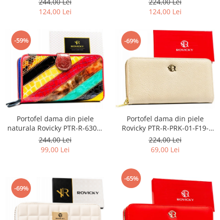
244,00 Lei
224,00 Lei
RS RED
124,00 Lei
124,00 Lei
-59%
-69%
Portofel dama din piele
Portofel dama din piele
naturala Rovicky PTR-R-6303-
Rovicky PTR-R-PRK-01-F19-
PAT-6939 MULT
2757 BE
244,00 Lei
224,00 Lei
99,00 Lei
69,00 Lei
-65%
-69%