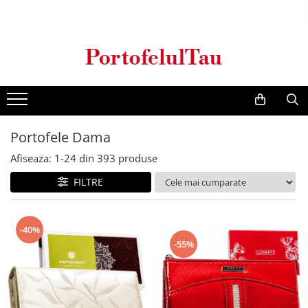
Genti Dama
Rucsacuri
Accesorii Barbati
Idei Cadouri
Accesorii Dama
Genti Office
Rucsacuri Dama
Borsete Barbati
Cadouri pentru barbati
Seturi Cadou Femei
Clutch / Posete Plic
Rucsacuri Barbati
Curele Barbati
Cadouri pentru femei
Borsete Dama
Genti Casual
Ghiozdane
Genti Barbati de Umar
Portofele Dama
Genti Piele Naturala
Seturi Cadou
Afiseaza:
1-
24
din
393
produse
Genti multifunctionale mamici
FILTRE
-40%
-55%