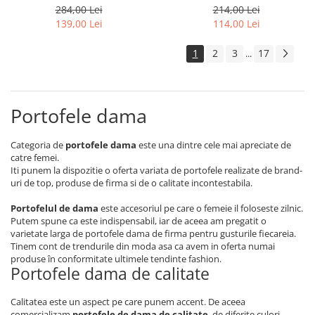
MC-411-2107 R-B
RD-AL5617-GCL-RE
284,00 Lei
214,00 Lei
139,00 Lei
114,00 Lei
1
2
3
17
...
Portofele dama
Categoria de
portofele dama
este una dintre cele mai apreciate de
catre femei.
Iti punem la dispozitie o oferta variata de portofele realizate de brand-
uri de top, produse de firma si de o calitate incontestabila.
Portofelul de dama
este accesoriul pe care o femeie il foloseste zilnic.
Putem spune ca este indispensabil, iar de aceea am pregatit o
varietate larga de portofele dama de firma pentru gusturile fiecareia.
Tinem cont de trendurile din moda asa ca avem in oferta numai
produse în conformitate ultimele tendinte fashion.
Portofele dama de calitate
Calitatea este un aspect pe care punem accent. De aceea
comercializam
portofele de dama de calitate
, de diferite culori