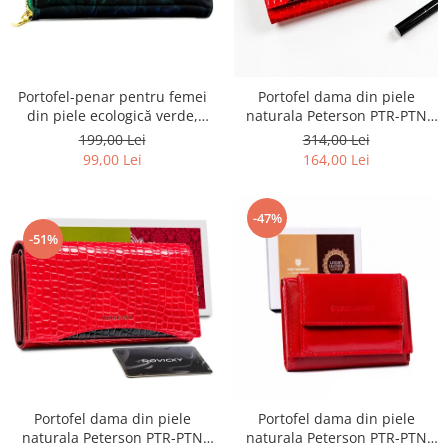
Portofel-penar pentru femei
Portofel dama din piele
din piele ecologică verde,
naturala Peterson PTR-PTN
acoperit cu model floral -
MC-467-2138 R-B
199,00 Lei
314,00 Lei
Rovicky PTR-R-PRK-01-S5-
99,00 Lei
164,00 Lei
6369-GRE
-47%
-51%
Portofel dama din piele
Portofel dama din piele
naturala Peterson PTR-PTN
naturala Peterson PTR-PTN