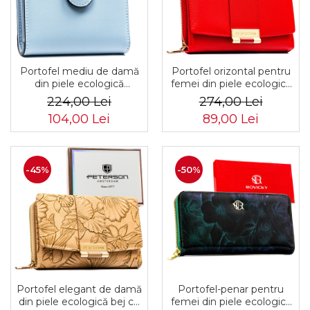
Portofel mediu de damă
Portofel orizontal pentru
din piele ecologică
femei din piele ecologică
albastră, potrivit pentru
roșie - Peterson PTR-PTN
224,00 Lei
274,00 Lei
cartea de înmatriculare a
0015-SAF-9402 RE
104,00 Lei
89,00 Lei
vehiculului - Peterson
PTR-PTN 012-JK6-2653
NAV
-45%
-50%
Portofel elegant de damă
Portofel-penar pentru
din piele ecologică bej cu
femei din piele ecologică