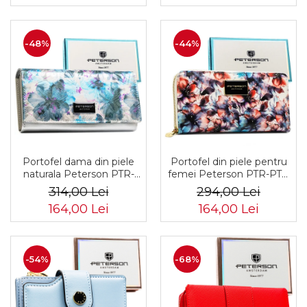
-48%
-44%
Portofel dama din piele
Portofel din piele pentru
naturala Peterson PTR-
femei Peterson PTR-PTN
PTN PX27-1-NPK BLUE
PX25-PF2 BLUE
314,00 Lei
294,00 Lei
164,00 Lei
164,00 Lei
-54%
-68%