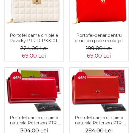
Portofel dama din piele
Portofel-penar pentru
Rovicky PTR-R-PKK-01-
femei din piele ecologică
5987 CR
roșie - Rovicky PTR-R-
224,00 Lei
199,00 Lei
PRK-01-U8-6338-RED
69,00 Lei
69,00 Lei
-46%
-46%
Portofel dama din piele
Portofel dama din piele
naturala Peterson PTR-
naturala Peterson PTR-
PTN PL-721-1506
PTN 438 2-3-1-5989 R
304,00 Lei
284,00 Lei