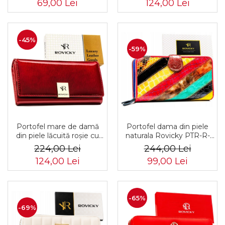
69,00 Lei
124,00 Lei
-45%
-59%
Portofel mare de damă
Portofel dama din piele
din piele lăcuită roșie cu
naturala Rovicky PTR-R-
închidere cu capsă -
6303-PAT-6939 MULT
224,00 Lei
244,00 Lei
Rovicky
124,00 Lei
99,00 Lei
-65%
-69%