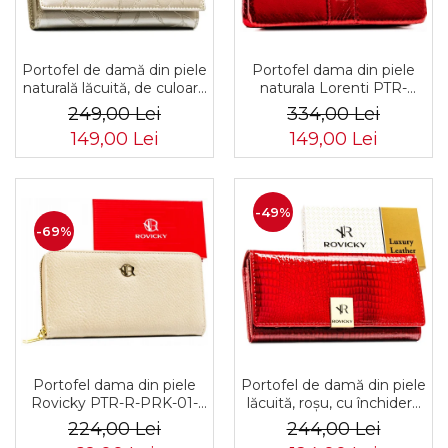
Portofel dama din piele
Portofel de damă din piele
naturala Lorenti PTR-
naturală lăcuită, de culoare
76121-MSD-9306 RE
bej, cu închidere cu capsă -
334,00 Lei
249,00 Lei
Peterson
149,00 Lei
149,00 Lei
-49%
-69%
Portofel dama din piele
Portofel de damă din piele
Rovicky PTR-R-PRK-01-
lăcuită, roșu, cu închidere
F19-2757 BE
cu capsă - Rovicky PTR-
224,00 Lei
244,00 Lei
RH-22-1-RS RED