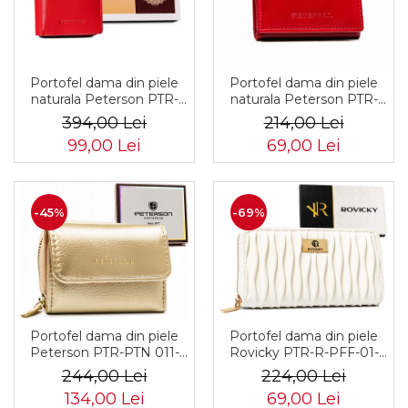
Portofel dama din piele
Portofel dama din piele
naturala Peterson PTR-
naturala Peterson PTR-
PTN RD-42-GCL
PTN RD-SWZX-86-GCL-4
394,00 Lei
214,00 Lei
99,00 Lei
69,00 Lei
-69%
-45%
Portofel dama din piele
Portofel dama din piele
Peterson PTR-PTN 011-
Rovicky PTR-R-PFF-01-
HRH-5093 GOL
6120 WH
244,00 Lei
224,00 Lei
134,00 Lei
69,00 Lei