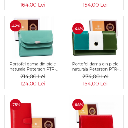
164,00 Lei
154,00 Lei
-42%
-44%
Portofel dama din piele
Portofel dama din piele
naturala Peterson PTR-
naturala Peterson PTR-
PTN RD-GC02-MCL-4383
PTN RD-08-GCL-S-3805
214,00 Lei
274,00 Lei
124,00 Lei
154,00 Lei
-75%
-68%