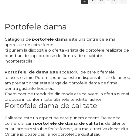
Portofele dama
Categoria de
portofele dama
este una dintre cele mai
apreciate de catre femei.
Iti punem la dispozitie o oferta variata de portofele realizate de
brand-uri de top, produse de firma si de o calitate
incontestabila.
Portofelul de dama
este accesoriul pe care o femeie il
foloseste zilnic. Putem spune ca este indispensabil, iar de aceea
am pregatit o varietate larga de portofele dama de firma
pentru gusturile fiecareia.
Tinem cont de trendurile din moda asa ca avem in oferta numai
produse în conformitate ultimele tendinte fashion.
Portofele dama de calitate
Calitatea este un aspect pe care punem accent. De aceea
comercializam
portofele de dama de calitate
, de diferite
culori precum si sub diferite forme, una mai atractiva decat alta.
Oricine isi poate gasi la noi portofel pe gustul sau.