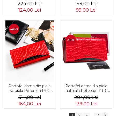
model floral - Peterson
verde, acoperit cu model
224,00 Lei
199,00 Lei
floral - Rovicky PTR-R-
124,00 Lei
99,00 Lei
PRK-01-S5-6369-GRE
-48%
-51%
Portofel dama din piele
Portofel dama din piele
naturala Peterson PTR-
naturala Peterson PTR-
PTN MC-467-2138 R-B
PTN MC-411-2107 R-B
314,00 Lei
284,00 Lei
164,00 Lei
139,00 Lei
1
2
3
17
...