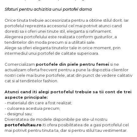
Sfaturi pentru achizitia unui portofel dama
Orice tinuta trebuie accesorizata pentru a obtine stilul dorit. Iar
portofelul reprezinta accesoriul cel mai potrivit atunci cand
doresti sa ii oferi unei tinute stil, eleganta si rafinament.
Alegerea portofelului este realizata conform gusturilor, a
tendintelor din moda precum si a utilitatii sale.
Alege sa oferi eleganta tinutelor tale in orice moment, prin
intermediul unui portofel de calitate superioara.
Comercializam
portofele din piele pentru femei
si ne
actualizam oferta frecvent pentru a pune la dispozitia clientilor
nostri cele mai bune portofele, atat din punct de vedere calitativ
cat si al tendintelor fashion.
Atunci cand iti alegi portofelul trebuie sa tii cont de trei
aspecte principale:
- materialul din care a fost realizat;
- culoarea acestuia precum;
- designul sau;
Diversitatea de modele disponibile pe site-ul nostru
portofelultau.ro
iti ofera posibilitatea de a gasi portofelul cel
mai potrivit pentru tinuta ta, dar si pentru stilul tau vestimentar.