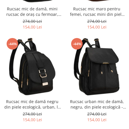
Rucsac mic de damă, mini
Rucsac mic maro pentru
rucsac de oraș cu fermoar,
femei, rucsac mini din piele
piele ecologică neagră -
ecologică, la modă cu fermoar
274,00 Lei
274,00 Lei
Peterson PTR-PTN MX03-P-
- Peterson
154,00 Lei
154,00 Lei
7731
-44%
-44%
Rucsac mic de damă negru
Rucsac urban mic de damă,
din piele ecologică, urban, la
negru, din piele ecologică -
modă, cu clapă - Peterson
Peterson PTR-PTN MBP-10-F19
274,00 Lei
274,00 Lei
PTR-PTN MBP-04-F19
154,00 Lei
154,00 Lei