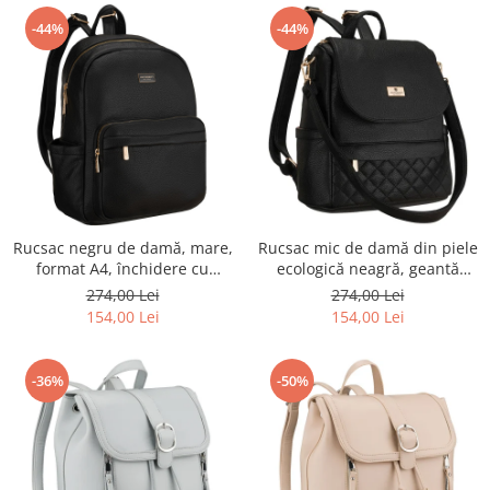
-44%
-44%
Rucsac negru de damă, mare,
Rucsac mic de damă din piele
format A4, închidere cu
ecologică neagră, geantă
fermoar, oraș, pentru
urbană 2 în 1 - Peterson PTR-
274,00 Lei
274,00 Lei
serviciu, universitate, piele
PTN MBP-08-F19
154,00 Lei
154,00 Lei
ecologică - Peterson PTR-PTN
MBP-11-F19
-36%
-50%