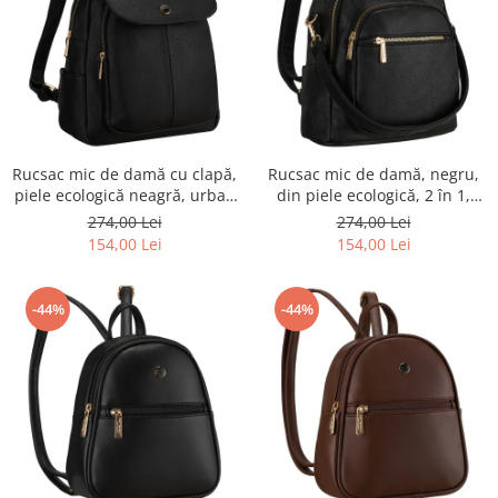
Rucsac mic de damă cu clapă,
Rucsac mic de damă, negru,
piele ecologică neagră, urban
din piele ecologică, 2 în 1,
- Peterson PTR-PTN MBP-14-
geantă de umăr, la modă,
274,00 Lei
274,00 Lei
F19
urbană - Peterson PTR-PTN
154,00 Lei
154,00 Lei
MBP-01-F19
-44%
-44%