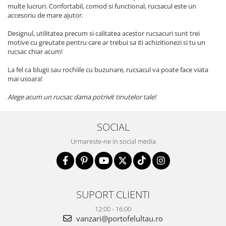
multe lucruri. Confortabil, comod si functional, rucsacul este un
accesoriu de mare ajutor.
Designul, utilitatea precum si calitatea acestor rucsacuri sunt trei
motive cu greutate pentru care ar trebui sa iti achizitionezi si tu un
rucsac chiar acum!
La fel ca blugii sau rochiile cu buzunare, rucsacul va poate face viata
mai usoara!
Alege acum un rucsac dama potrivit tinutelor tale!
SOCIAL
Urmareste-ne in social media
SUPORT CLIENTI
12:00 - 16:00
vanzari@portofelultau.ro