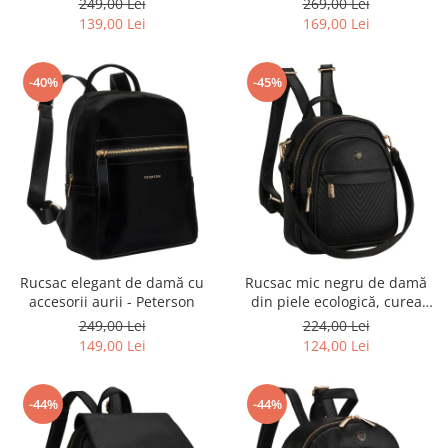
249,00 Lei
269,00 Lei
Peterson
139,00 Lei
169,00 Lei
-40%
-45%
Rucsac elegant de damă cu
Rucsac mic negru de damă
accesorii aurii - Peterson
din piele ecologică, curea
elegantă de umăr, geantă 2 în
249,00 Lei
224,00 Lei
1 - Peterson
149,00 Lei
124,00 Lei
-44%
-44%