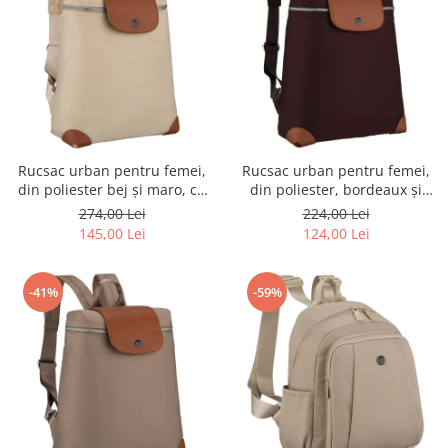
Rucsac urban pentru femei,
Rucsac urban pentru femei,
din poliester bej și maro, cu
din poliester, bordeaux și
închidere cu fermoar -
maro, cu bretele reglabile -
274,00 Lei
224,00 Lei
Peterson PTR-PTN CPY-10-
Peterson
145,00 Lei
124,00 Lei
2959 ECRU
-41%
-59%