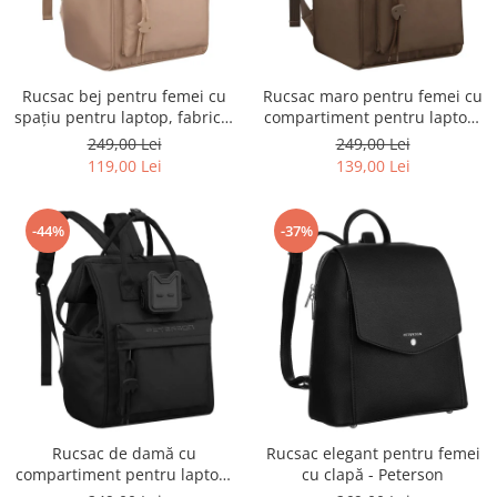
Rucsac bej pentru femei cu
Rucsac maro pentru femei cu
spațiu pentru laptop, fabricat
compartiment pentru laptop,
din poliester, cu un singur
confecționat din poliester și
249,00 Lei
249,00 Lei
compartiment - Peterson
închidere cu fermoar -
119,00 Lei
139,00 Lei
Peterson
-44%
-37%
Rucsac de damă cu
Rucsac elegant pentru femei
compartiment pentru laptop,
cu clapă - Peterson
fabricat din poliester negru -