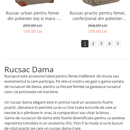
Rucsac urban pentru femei
Rucsac practic pentru femei,
din poliester bej și maro -
confecționat din poliester
Peterson PTR-PTN CPY-10-
ecru, cu un compartiment -
269,00 Lei
264,00 Lei
2973
Peterson PTR-PTN CPY-06-
159,00 Lei
109,00 Lei
2478 ECRU
1
2
3
4
Rucsac Dama
Rucsacul este accesoriul ideal pentru femei indiferent de tinuta sau
evenimentul la care participa. Pe site-ul nostru vei gasi o gama variata
de rucsacuri de dama, pentru ca fiecare femeie sa gaseasca rucsacul
care i se potriveste cel mai bine.
Un rucsac dama elegant este in primul rand un accesoriu foarte
practic, deoarece iti permite sa iei cu tine toate lucrurile de care ai
nevoie la o plimbare in oras, la cumparaturi sau chiar la birou.
Gama de rucsacuri de dama este foarte diversificata pentru ca acestea
reprezinta totodata si un accesoriu chic. Poti fi la moda si sa te bucuri
de rolul practic pe care un rucsac dama il are.