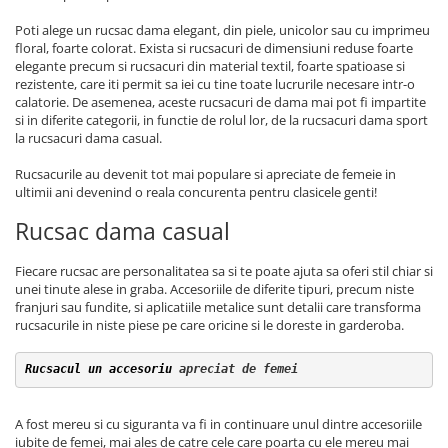
Poti alege un rucsac dama elegant, din piele, unicolor sau cu imprimeu
floral, foarte colorat. Exista si rucsacuri de dimensiuni reduse foarte
elegante precum si rucsacuri din material textil, foarte spatioase si
rezistente, care iti permit sa iei cu tine toate lucrurile necesare intr-o
calatorie. De asemenea, aceste rucsacuri de dama mai pot fi impartite
si in diferite categorii, in functie de rolul lor, de la rucsacuri dama sport
la rucsacuri dama casual.
Rucsacurile au devenit tot mai populare si apreciate de femeie in
ultimii ani devenind o reala concurenta pentru clasicele genti!
Rucsac dama casual
Fiecare rucsac are personalitatea sa si te poate ajuta sa oferi stil chiar si
unei tinute alese in graba. Accesoriile de diferite tipuri, precum niste
franjuri sau fundite, si aplicatiile metalice sunt detalii care transforma
rucsacurile in niste piese pe care oricine si le doreste in garderoba.
Rucsacul un accesoriu
 apreciat de femei
A fost mereu si cu siguranta va fi in continuare unul dintre accesoriile
iubite de femei, mai ales de catre cele care poarta cu ele mereu mai