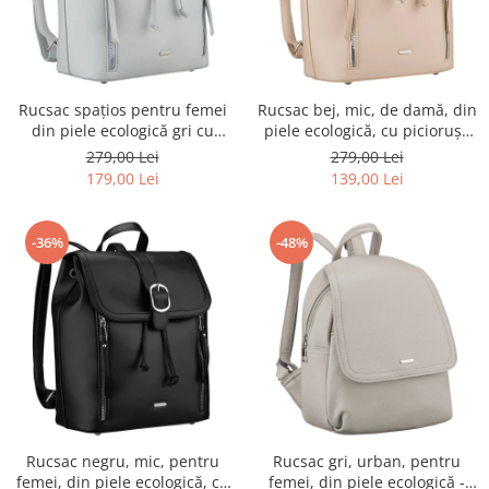
Rucsac spațios pentru femei
Rucsac bej, mic, de damă, din
din piele ecologică gri cu
piele ecologică, cu piciorușe
piciorușe de protecție -
de protecție - Rovicky PTR-R-
279,00 Lei
279,00 Lei
Rovicky PTR-R-L61409-1968
L61409-1951
179,00 Lei
139,00 Lei
-36%
-48%
Rucsac negru, mic, pentru
Rucsac gri, urban, pentru
femei, din piele ecologică, cu
femei, din piele ecologică -