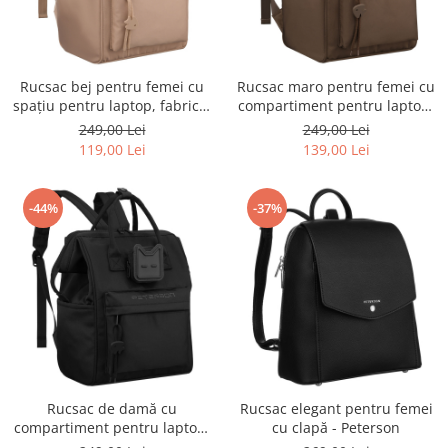
Rucsac bej pentru femei cu
Rucsac maro pentru femei cu
spațiu pentru laptop, fabricat
compartiment pentru laptop,
din poliester, cu un singur
confecționat din poliester și
249,00 Lei
249,00 Lei
compartiment - Peterson
închidere cu fermoar -
119,00 Lei
139,00 Lei
Peterson
-44%
-37%
Rucsac de damă cu
Rucsac elegant pentru femei
compartiment pentru laptop,
cu clapă - Peterson
fabricat din poliester negru -