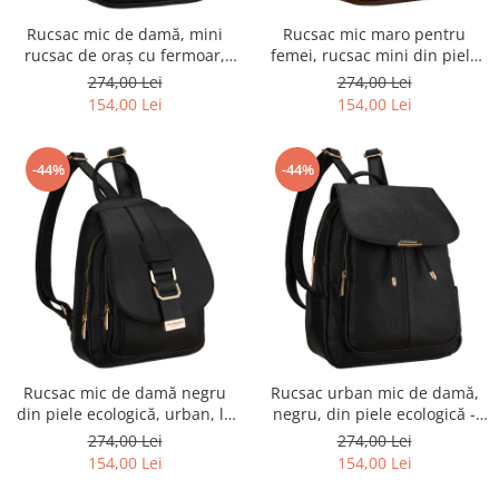
Rucsac mic de damă, mini
Rucsac mic maro pentru
rucsac de oraș cu fermoar,
femei, rucsac mini din piele
piele ecologică neagră -
ecologică, la modă cu fermoar
274,00 Lei
274,00 Lei
Peterson PTR-PTN MX03-P-
- Peterson
154,00 Lei
154,00 Lei
7731
-44%
-44%
Rucsac mic de damă negru
Rucsac urban mic de damă,
din piele ecologică, urban, la
negru, din piele ecologică -
modă, cu clapă - Peterson
Peterson PTR-PTN MBP-10-F19
274,00 Lei
274,00 Lei
PTR-PTN MBP-04-F19
154,00 Lei
154,00 Lei