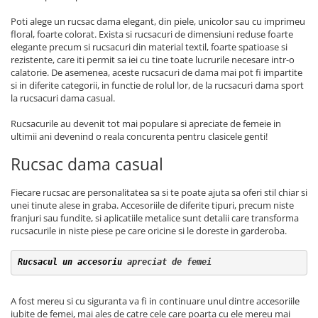
Poti alege un rucsac dama elegant, din piele, unicolor sau cu imprimeu
floral, foarte colorat. Exista si rucsacuri de dimensiuni reduse foarte
elegante precum si rucsacuri din material textil, foarte spatioase si
rezistente, care iti permit sa iei cu tine toate lucrurile necesare intr-o
calatorie. De asemenea, aceste rucsacuri de dama mai pot fi impartite
si in diferite categorii, in functie de rolul lor, de la rucsacuri dama sport
la rucsacuri dama casual.
Rucsacurile au devenit tot mai populare si apreciate de femeie in
ultimii ani devenind o reala concurenta pentru clasicele genti!
Rucsac dama casual
Fiecare rucsac are personalitatea sa si te poate ajuta sa oferi stil chiar si
unei tinute alese in graba. Accesoriile de diferite tipuri, precum niste
franjuri sau fundite, si aplicatiile metalice sunt detalii care transforma
rucsacurile in niste piese pe care oricine si le doreste in garderoba.
Rucsacul un accesoriu
 apreciat de femei
A fost mereu si cu siguranta va fi in continuare unul dintre accesoriile
iubite de femei, mai ales de catre cele care poarta cu ele mereu mai