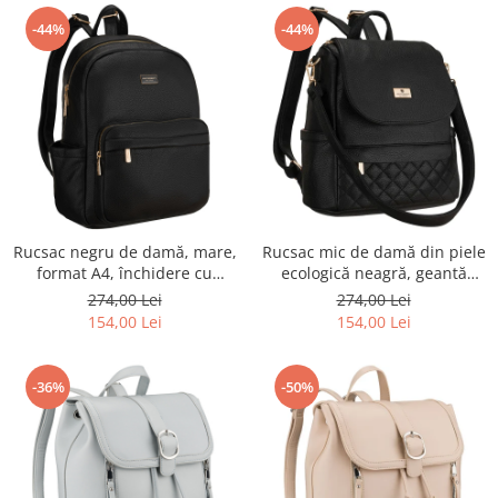
-44%
-44%
Rucsac negru de damă, mare,
Rucsac mic de damă din piele
format A4, închidere cu
ecologică neagră, geantă
fermoar, oraș, pentru
urbană 2 în 1 - Peterson PTR-
274,00 Lei
274,00 Lei
serviciu, universitate, piele
PTN MBP-08-F19
154,00 Lei
154,00 Lei
ecologică - Peterson PTR-PTN
MBP-11-F19
-36%
-50%