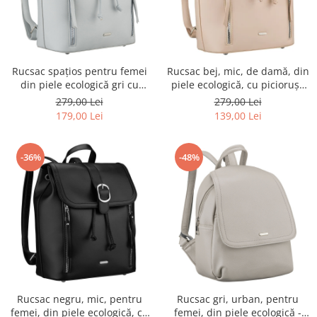
Rucsac spațios pentru femei
Rucsac bej, mic, de damă, din
din piele ecologică gri cu
piele ecologică, cu piciorușe
piciorușe de protecție -
de protecție - Rovicky PTR-R-
279,00 Lei
279,00 Lei
Rovicky PTR-R-L61409-1968
L61409-1951
179,00 Lei
139,00 Lei
-36%
-48%
Rucsac negru, mic, pentru
Rucsac gri, urban, pentru
femei, din piele ecologică, cu
femei, din piele ecologică -