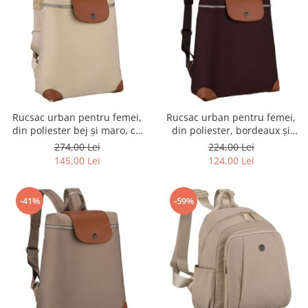
Rucsac urban pentru femei,
Rucsac urban pentru femei,
din poliester bej și maro, cu
din poliester, bordeaux și
închidere cu fermoar -
maro, cu bretele reglabile -
274,00 Lei
224,00 Lei
Peterson PTR-PTN CPY-10-
Peterson
145,00 Lei
124,00 Lei
2959 ECRU
-41%
-59%