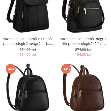
Rucsac mic de damă cu clapă,
Rucsac mic de damă, negru,
piele ecologică neagră, urban
din piele ecologică, 2 în 1,
- Peterson PTR-PTN MBP-14-
geantă de umăr, la modă,
274,00 Lei
274,00 Lei
F19
urbană - Peterson PTR-PTN
154,00 Lei
154,00 Lei
MBP-01-F19
-44%
-44%