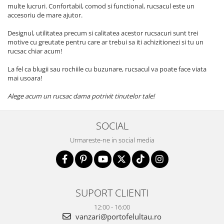
multe lucruri. Confortabil, comod si functional, rucsacul este un
accesoriu de mare ajutor.
Designul, utilitatea precum si calitatea acestor rucsacuri sunt trei
motive cu greutate pentru care ar trebui sa iti achizitionezi si tu un
rucsac chiar acum!
La fel ca blugii sau rochiile cu buzunare, rucsacul va poate face viata
mai usoara!
Alege acum un rucsac dama potrivit tinutelor tale!
SOCIAL
Urmareste-ne in social media
SUPORT CLIENTI
12:00 - 16:00
vanzari@portofelultau.ro