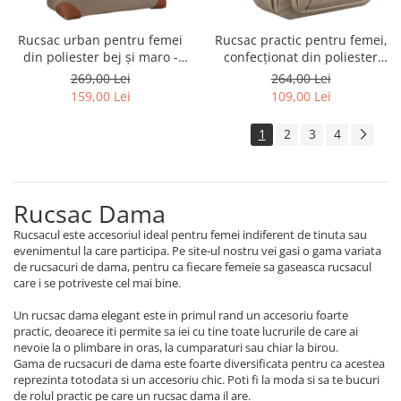
Rucsac urban pentru femei
Rucsac practic pentru femei,
din poliester bej și maro -
confecționat din poliester
Peterson PTR-PTN CPY-10-
ecru, cu un compartiment -
269,00 Lei
264,00 Lei
2973
Peterson PTR-PTN CPY-06-
159,00 Lei
109,00 Lei
2478 ECRU
1
2
3
4
Rucsac Dama
Rucsacul este accesoriul ideal pentru femei indiferent de tinuta sau
evenimentul la care participa. Pe site-ul nostru vei gasi o gama variata
de rucsacuri de dama, pentru ca fiecare femeie sa gaseasca rucsacul
care i se potriveste cel mai bine.
Un rucsac dama elegant este in primul rand un accesoriu foarte
practic, deoarece iti permite sa iei cu tine toate lucrurile de care ai
nevoie la o plimbare in oras, la cumparaturi sau chiar la birou.
Gama de rucsacuri de dama este foarte diversificata pentru ca acestea
reprezinta totodata si un accesoriu chic. Poti fi la moda si sa te bucuri
de rolul practic pe care un rucsac dama il are.