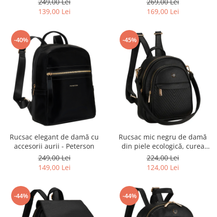
249,00 Lei
269,00 Lei
Peterson
139,00 Lei
169,00 Lei
-40%
-45%
Rucsac elegant de damă cu
Rucsac mic negru de damă
accesorii aurii - Peterson
din piele ecologică, curea
elegantă de umăr, geantă 2 în
249,00 Lei
224,00 Lei
1 - Peterson
149,00 Lei
124,00 Lei
-44%
-44%