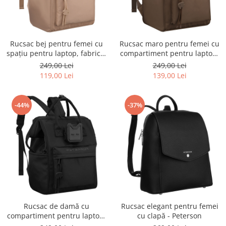
Rucsac bej pentru femei cu
Rucsac maro pentru femei cu
spațiu pentru laptop, fabricat
compartiment pentru laptop,
din poliester, cu un singur
confecționat din poliester și
249,00 Lei
249,00 Lei
compartiment - Peterson
închidere cu fermoar -
119,00 Lei
139,00 Lei
Peterson
-44%
-37%
Rucsac de damă cu
Rucsac elegant pentru femei
compartiment pentru laptop,
cu clapă - Peterson
fabricat din poliester negru -