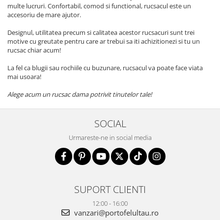
multe lucruri. Confortabil, comod si functional, rucsacul este un
accesoriu de mare ajutor.
Designul, utilitatea precum si calitatea acestor rucsacuri sunt trei
motive cu greutate pentru care ar trebui sa iti achizitionezi si tu un
rucsac chiar acum!
La fel ca blugii sau rochiile cu buzunare, rucsacul va poate face viata
mai usoara!
Alege acum un rucsac dama potrivit tinutelor tale!
SOCIAL
Urmareste-ne in social media
SUPORT CLIENTI
12:00 - 16:00
vanzari@portofelultau.ro