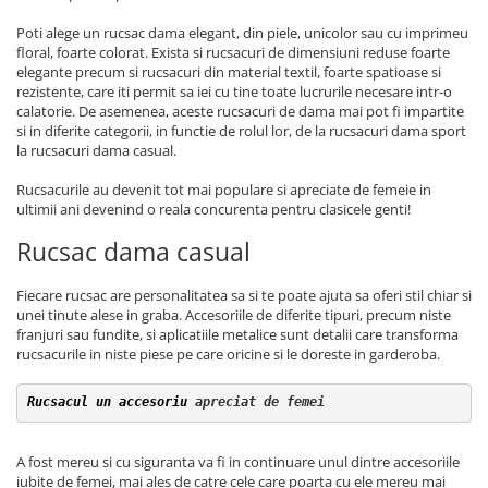
Poti alege un rucsac dama elegant, din piele, unicolor sau cu imprimeu
floral, foarte colorat. Exista si rucsacuri de dimensiuni reduse foarte
elegante precum si rucsacuri din material textil, foarte spatioase si
rezistente, care iti permit sa iei cu tine toate lucrurile necesare intr-o
calatorie. De asemenea, aceste rucsacuri de dama mai pot fi impartite
si in diferite categorii, in functie de rolul lor, de la rucsacuri dama sport
la rucsacuri dama casual.
Rucsacurile au devenit tot mai populare si apreciate de femeie in
ultimii ani devenind o reala concurenta pentru clasicele genti!
Rucsac dama casual
Fiecare rucsac are personalitatea sa si te poate ajuta sa oferi stil chiar si
unei tinute alese in graba. Accesoriile de diferite tipuri, precum niste
franjuri sau fundite, si aplicatiile metalice sunt detalii care transforma
rucsacurile in niste piese pe care oricine si le doreste in garderoba.
Rucsacul un accesoriu
 apreciat de femei
A fost mereu si cu siguranta va fi in continuare unul dintre accesoriile
iubite de femei, mai ales de catre cele care poarta cu ele mereu mai