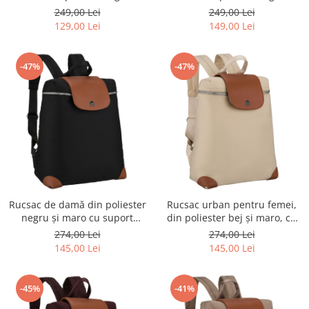
Rovicky
Rovicky
249,00 Lei
249,00 Lei
129,00 Lei
149,00 Lei
-47%
-47%
Rucsac de damă din poliester
Rucsac urban pentru femei,
negru și maro cu suport
din poliester bej și maro, cu
pentru valiză - Peterson PTR-
închidere cu fermoar -
274,00 Lei
274,00 Lei
PTN CPY-10-2942 BLAC
Peterson PTR-PTN CPY-10-
145,00 Lei
145,00 Lei
2959 ECRU
-45%
-41%