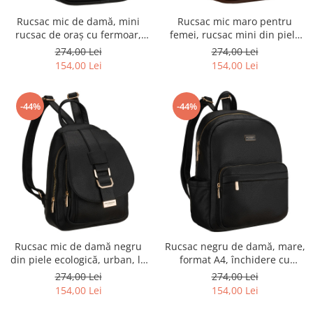
Rucsac mic de damă, mini
Rucsac mic maro pentru
rucsac de oraș cu fermoar,
femei, rucsac mini din piele
piele ecologică neagră -
ecologică, la modă cu fermoar
274,00 Lei
274,00 Lei
Peterson PTR-PTN MX03-P-
- Peterson
154,00 Lei
154,00 Lei
7731
-44%
-44%
Rucsac mic de damă negru
Rucsac negru de damă, mare,
din piele ecologică, urban, la
format A4, închidere cu
modă, cu clapă - Peterson
fermoar, oraș, pentru
274,00 Lei
274,00 Lei
PTR-PTN MBP-04-F19
serviciu, universitate, piele
154,00 Lei
154,00 Lei
ecologică - Peterson PTR-PTN
MBP-11-F19