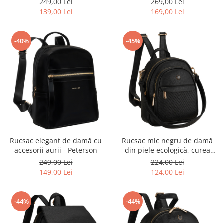
249,00 Lei
269,00 Lei
Peterson
139,00 Lei
169,00 Lei
-40%
-45%
Rucsac elegant de damă cu
Rucsac mic negru de damă
accesorii aurii - Peterson
din piele ecologică, curea
elegantă de umăr, geantă 2 în
249,00 Lei
224,00 Lei
1 - Peterson
149,00 Lei
124,00 Lei
-44%
-44%