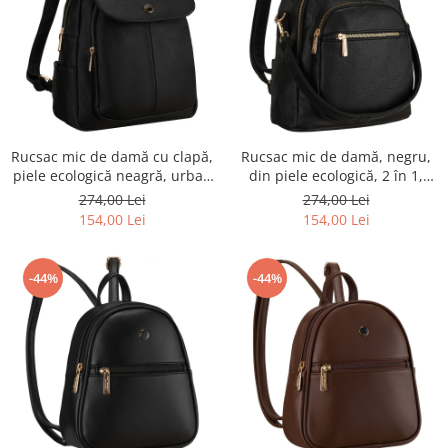
Rucsac mic de damă cu clapă,
Rucsac mic de damă, negru,
piele ecologică neagră, urban
din piele ecologică, 2 în 1,
- Peterson PTR-PTN MBP-14-
geantă de umăr, la modă,
274,00 Lei
274,00 Lei
F19
urbană - Peterson PTR-PTN
154,00 Lei
154,00 Lei
MBP-01-F19
-44%
-44%