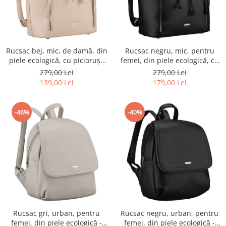
Rucsac bej, mic, de damă, din
Rucsac negru, mic, pentru
piele ecologică, cu piciorușe
femei, din piele ecologică, cu
de protecție - Rovicky PTR-R-
piciorușe de protecție -
279,00 Lei
279,00 Lei
L61409-1951
Rovicky PTR-R-L61409-1944
139,00 Lei
179,00 Lei
-48%
-40%
Rucsac gri, urban, pentru
Rucsac negru, urban, pentru
femei, din piele ecologică -
femei, din piele ecologică -