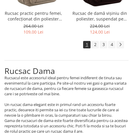
Rucsac practic pentru femei,
Rucsac de damă vișiniu din
confecționat din poliester
poliester, suspendat pe
ecru, cu un compartiment -
bretele reglabile - Peterson
264,00 Lei
224,00 Lei
Peterson PTR-PTN CPY-06-
109,00 Lei
124,00 Lei
2478 ECRU
1
2
3
4
Rucsac Dama
Rucsacul este accesoriul ideal pentru femei indiferent de tinuta sau
evenimentul la care participa. Pe site-ul nostru vei gasi o gama variata
de rucsacuri de dama, pentru ca fiecare femeie sa gaseasca rucsacul
care i se potriveste cel mai bine.
Un rucsac dama elegant este in primul rand un accesoriu foarte
practic, deoarece iti permite sa iei cu tine toate lucrurile de care ai
nevoie la o plimbare in oras, la cumparaturi sau chiar la birou.
Gama de rucsacuri de dama este foarte diversificata pentru ca acestea
reprezinta totodata si un accesoriu chic. Poti fi la moda si sa te bucuri
de rolul practic pe care un rucsac dama il are.