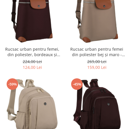
Rucsac urban pentru femei,
Rucsac urban pentru femei
din poliester, bordeaux și
din poliester bej și maro -
maro, cu bretele reglabile -
Peterson PTR-PTN CPY-10-
224,00 Lei
269,00 Lei
Peterson
2973
124,00 Lei
159,00 Lei
-59%
-45%