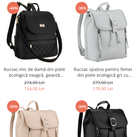
-44%
-36%
Rucsac mic de damă din piele
Rucsac spațios pentru femei
ecologică neagră, geantă
din piele ecologică gri cu
urbană 2 în 1 - Peterson PTR-
piciorușe de protecție -
274,00 Lei
279,00 Lei
PTN MBP-08-F19
Rovicky PTR-R-L61409-1968
154,00 Lei
179,00 Lei
-50%
-36%