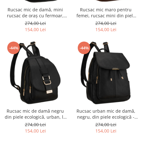
Rucsac mic de damă, mini
Rucsac mic maro pentru
rucsac de oraș cu fermoar,
femei, rucsac mini din piele
piele ecologică neagră -
ecologică, la modă cu fermoar
274,00 Lei
274,00 Lei
Peterson PTR-PTN MX03-P-
- Peterson
154,00 Lei
154,00 Lei
7731
-44%
-44%
Rucsac mic de damă negru
Rucsac urban mic de damă,
din piele ecologică, urban, la
negru, din piele ecologică -
modă, cu clapă - Peterson
Peterson PTR-PTN MBP-10-F19
274,00 Lei
274,00 Lei
PTR-PTN MBP-04-F19
154,00 Lei
154,00 Lei