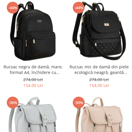
-44%
-44%
Rucsac negru de damă, mare,
Rucsac mic de damă din piele
format A4, închidere cu
ecologică neagră, geantă
fermoar, oraș, pentru
urbană 2 în 1 - Peterson PTR-
274,00 Lei
274,00 Lei
serviciu, universitate, piele
PTN MBP-08-F19
154,00 Lei
154,00 Lei
ecologică - Peterson PTR-PTN
MBP-11-F19
-36%
-50%