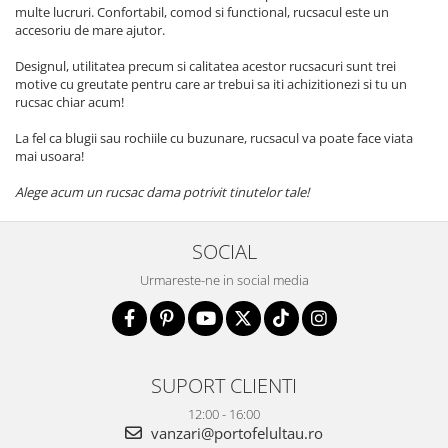
multe lucruri. Confortabil, comod si functional, rucsacul este un
accesoriu de mare ajutor.
Designul, utilitatea precum si calitatea acestor rucsacuri sunt trei
motive cu greutate pentru care ar trebui sa iti achizitionezi si tu un
rucsac chiar acum!
La fel ca blugii sau rochiile cu buzunare, rucsacul va poate face viata
mai usoara!
Alege acum un rucsac dama potrivit tinutelor tale!
SOCIAL
Urmareste-ne in social media
SUPORT CLIENTI
12:00 - 16:00
vanzari@portofelultau.ro