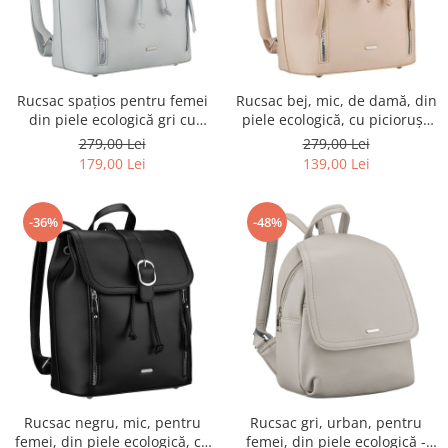
Rucsac spațios pentru femei
Rucsac bej, mic, de damă, din
din piele ecologică gri cu
piele ecologică, cu piciorușe
piciorușe de protecție -
de protecție - Rovicky PTR-R-
279,00 Lei
279,00 Lei
Rovicky PTR-R-L61409-1968
L61409-1951
179,00 Lei
139,00 Lei
-36%
-48%
Rucsac negru, mic, pentru
Rucsac gri, urban, pentru
femei, din piele ecologică, cu
femei, din piele ecologică -