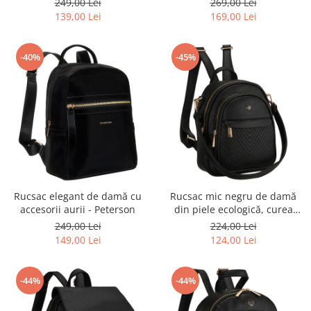
249,00 Lei
269,00 Lei
Peterson
139,00 Lei
169,00 Lei
-40%
-45%
Rucsac elegant de damă cu
Rucsac mic negru de damă
accesorii aurii - Peterson
din piele ecologică, curea
elegantă de umăr, geantă 2 în
249,00 Lei
224,00 Lei
1 - Peterson
149,00 Lei
124,00 Lei
-44%
-44%