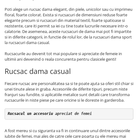
Poti alege un rucsac dama elegant, din piele, unicolor sau cu imprimeu
floral, foarte colorat. Exista si rucsacuri de dimensiuni reduse foarte
elegante precum si rucsacuri din material textil, foarte spatioase si
rezistente, care iti permit sa iei cu tine toate lucrurile necesare intr-o
calatorie. De asemenea, aceste rucsacuri de dama mai pot fi impartite
si in diferite categorii, in functie de rolul lor, de la rucsacuri dama sport
la rucsacuri dama casual.
Rucsacurile au devenit tot mai populare si apreciate de femeie in
ultimii ani devenind o reala concurenta pentru clasicele genti!
Rucsac dama casual
Fiecare rucsac are personalitatea sa si te poate ajuta sa oferi stil chiar si
unei tinute alese in graba. Accesoriile de diferite tipuri, precum niste
franjuri sau fundite, si aplicatiile metalice sunt detalii care transforma
rucsacurile in niste piese pe care oricine si le doreste in garderoba.
Rucsacul un accesoriu
 apreciat de femei
A fost mereu si cu siguranta va fi in continuare unul dintre accesoriile
iubite de femei, mai ales de catre cele care poarta cu ele mereu mai