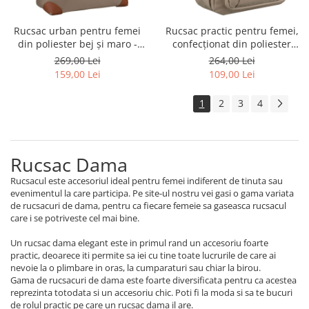
Rucsac urban pentru femei
Rucsac practic pentru femei,
din poliester bej și maro -
confecționat din poliester
Peterson PTR-PTN CPY-10-
ecru, cu un compartiment -
269,00 Lei
264,00 Lei
2973
Peterson PTR-PTN CPY-06-
159,00 Lei
109,00 Lei
2478 ECRU
1
2
3
4
Rucsac Dama
Rucsacul este accesoriul ideal pentru femei indiferent de tinuta sau
evenimentul la care participa. Pe site-ul nostru vei gasi o gama variata
de rucsacuri de dama, pentru ca fiecare femeie sa gaseasca rucsacul
care i se potriveste cel mai bine.
Un rucsac dama elegant este in primul rand un accesoriu foarte
practic, deoarece iti permite sa iei cu tine toate lucrurile de care ai
nevoie la o plimbare in oras, la cumparaturi sau chiar la birou.
Gama de rucsacuri de dama este foarte diversificata pentru ca acestea
reprezinta totodata si un accesoriu chic. Poti fi la moda si sa te bucuri
de rolul practic pe care un rucsac dama il are.