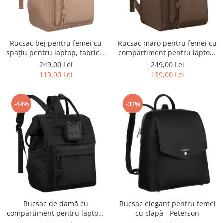
Rucsac bej pentru femei cu
Rucsac maro pentru femei cu
spațiu pentru laptop, fabricat
compartiment pentru laptop,
din poliester, cu un singur
confecționat din poliester și
249,00 Lei
249,00 Lei
compartiment - Peterson
închidere cu fermoar -
119,00 Lei
139,00 Lei
Peterson
-44%
-37%
Rucsac de damă cu
Rucsac elegant pentru femei
compartiment pentru laptop,
cu clapă - Peterson
fabricat din poliester negru -