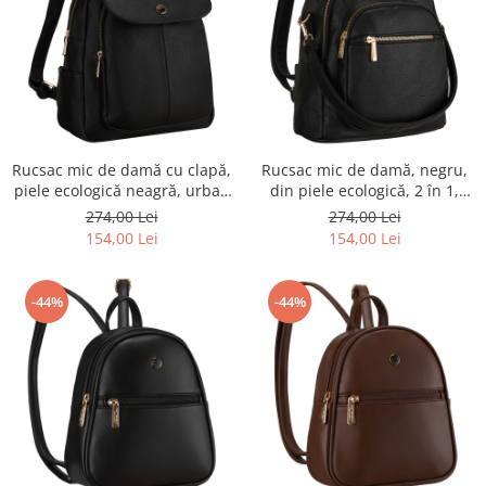
Rucsac mic de damă cu clapă,
Rucsac mic de damă, negru,
piele ecologică neagră, urban
din piele ecologică, 2 în 1,
- Peterson PTR-PTN MBP-14-
geantă de umăr, la modă,
274,00 Lei
274,00 Lei
F19
urbană - Peterson PTR-PTN
154,00 Lei
154,00 Lei
MBP-01-F19
-44%
-44%