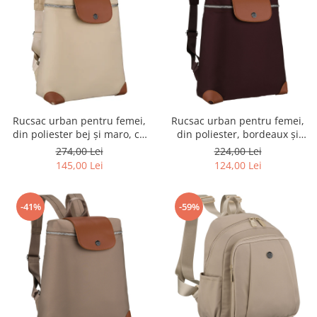
Rucsac urban pentru femei,
Rucsac urban pentru femei,
din poliester bej și maro, cu
din poliester, bordeaux și
închidere cu fermoar -
maro, cu bretele reglabile -
274,00 Lei
224,00 Lei
Peterson PTR-PTN CPY-10-
Peterson
145,00 Lei
124,00 Lei
2959 ECRU
-41%
-59%