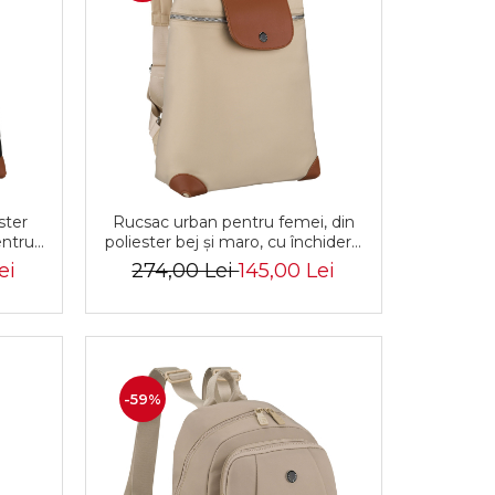
ster
Rucsac urban pentru femei, din
entru
poliester bej și maro, cu închidere
 CPY-
cu fermoar - Peterson PTR-PTN
ei
274,00 Lei
145,00 Lei
CPY-10-2959 ECRU
-59%