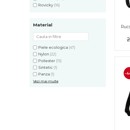
Rovicky
(16)
Material
Rucs
2
Piele ecologica
(47)
Nylon
(22)
Poliester
(15)
Sintetic
(1)
-4
Panza
(1)
Vezi mai multe