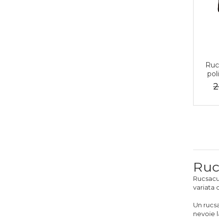
Ruc
pol
br
2
Ruc
Rucsacul
variata 
Un rucsa
nevoie l