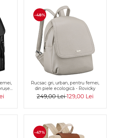
-48%
femei,
Rucsac gri, urban, pentru femei,
orușe
din piele ecologică - Rovicky
R-R-
ei
249,00 Lei
129,00 Lei
-47%