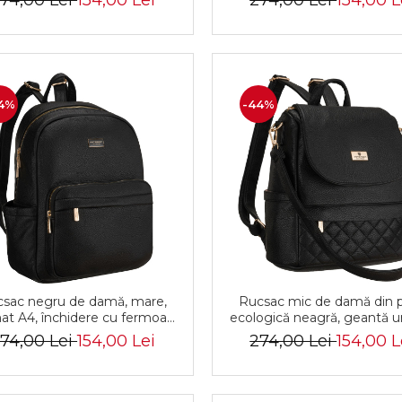
74,00 Lei
154,00 Lei
274,00 Lei
154,00 L
MBP-04-F19
4%
-44%
sac negru de damă, mare,
Rucsac mic de damă din p
at A4, închidere cu fermoar,
ecologică neagră, geantă u
 pentru serviciu, universitate,
2 în 1 - Peterson PTR-PTN
74,00 Lei
154,00 Lei
274,00 Lei
154,00 L
e ecologică - Peterson PTR-
08-F19
PTN MBP-11-F19