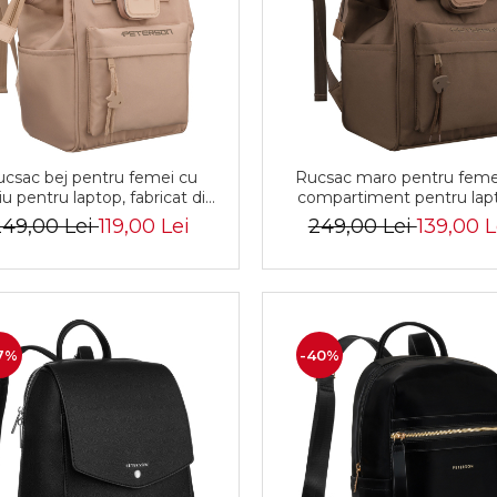
csac bej pentru femei cu
Rucsac maro pentru feme
iu pentru laptop, fabricat din
compartiment pentru lap
poliester, cu un singur
confecționat din poliester
249,00 Lei
119,00 Lei
249,00 Lei
139,00 L
ompartiment - Peterson
închidere cu fermoar - Pet
7%
-40%