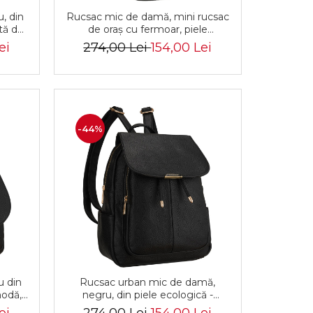
, din
Rucsac mic de damă, mini rucsac
ntă de
de oraș cu fermoar, piele
terson
ecologică neagră - Peterson PTR-
ei
274,00 Lei
154,00 Lei
PTN MX03-P-7731
-44%
u din
Rucsac urban mic de damă,
modă,
negru, din piele ecologică -
-PTN
Peterson PTR-PTN MBP-10-F19