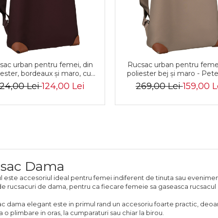
sac urban pentru femei, din
Rucsac urban pentru feme
iester, bordeaux și maro, cu
poliester bej și maro - Pet
etele reglabile - Peterson
PTR-PTN CPY-10-297
24,00 Lei
124,00 Lei
269,00 Lei
159,00 L
sac Dama
 este accesoriul ideal pentru femei indiferent de tinuta sau evenimentu
de rucsacuri de dama, pentru ca fiecare femeie sa gaseasca rucsacul c
c dama elegant este in primul rand un accesoriu foarte practic, deoarec
a o plimbare in oras, la cumparaturi sau chiar la birou.