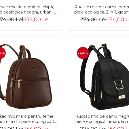
sac mic de damă cu clapă,
Rucsac mic de damă, negru
le ecologică neagră, urban -
piele ecologică, 2 în 1, gea
erson PTR-PTN MBP-14-F19
umăr, la modă, urbană - Pe
74,00 Lei
154,00 Lei
274,00 Lei
154,00 L
PTR-PTN MBP-01-F19
4%
-44%
sac mic maro pentru femei,
Rucsac mic de damă negr
c mini din piele ecologică, la
piele ecologică, urban, la 
dă cu fermoar - Peterson
cu clapă - Peterson PTR