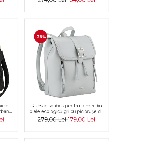
ei
274,00 Lei
154,00 Lei
-36%
iele
Rucsac spațios pentru femei din
rbană
piele ecologică gri cu piciorușe de
 MBP-
protecție - Rovicky PTR-R-
ei
279,00 Lei
179,00 Lei
L61409-1968