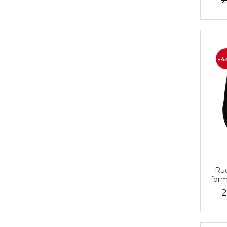
2
-4
Ruc
form
oraș,
2
piel