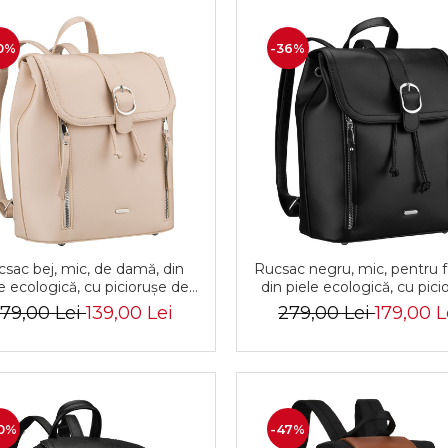
0%
-36%
sac bej, mic, de damă, din
Rucsac negru, mic, pentru 
le ecologică, cu piciorușe de
din piele ecologică, cu pici
rotecție - Rovicky PTR-R-
de protecție - Rovicky PT
79,00 Lei
139,00 Lei
279,00 Lei
179,00 L
L61409-1951
L61409-1944
0%
-47%