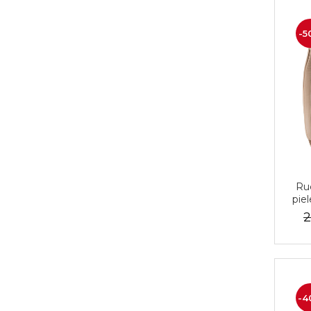
-5
Ruc
pie
p
2
-4