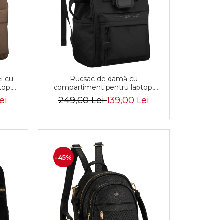
i cu
Rucsac de damă cu
top,
compartiment pentru laptop,
 și
fabricat din poliester negru -
ei
249,00 Lei
139,00 Lei
erson
Peterson
-45%