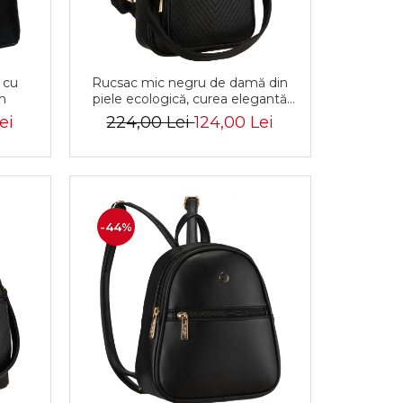
 cu
Rucsac mic negru de damă din
on
piele ecologică, curea elegantă
de umăr, geantă 2 în 1 - Peterson
ei
224,00 Lei
124,00 Lei
-44%