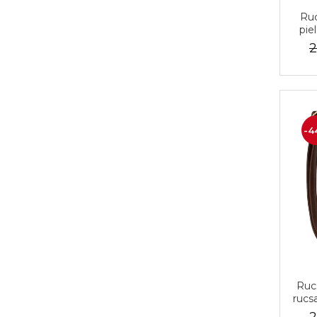
Ruc
pie
Pet
2
-4
Ruc
rucsa
mo