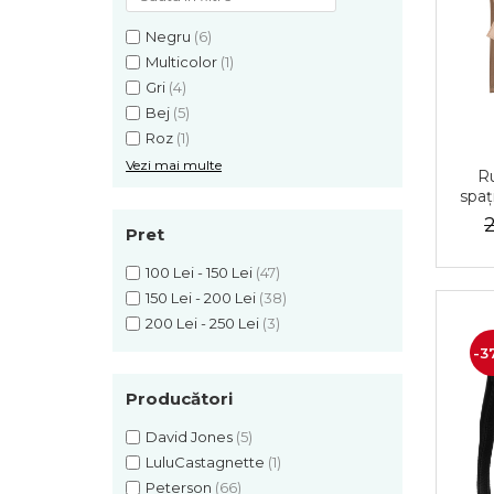
Negru
(6)
Multicolor
(1)
Gri
(4)
Bej
(5)
Roz
(1)
Vezi mai multe
Ru
spaț
Pret
c
100 Lei - 150 Lei
(47)
150 Lei - 200 Lei
(38)
200 Lei - 250 Lei
(3)
-3
Producători
David Jones
(5)
LuluCastagnette
(1)
Peterson
(66)