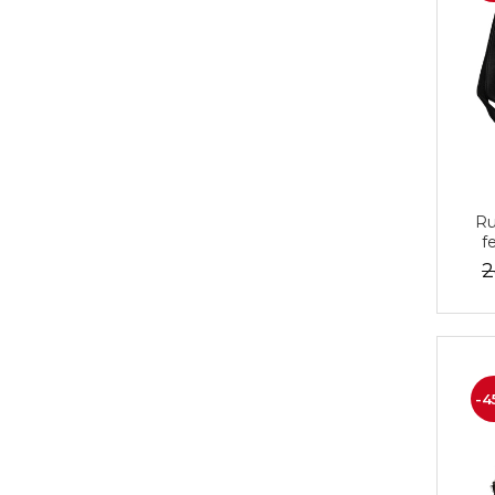
Ru
f
2
-4