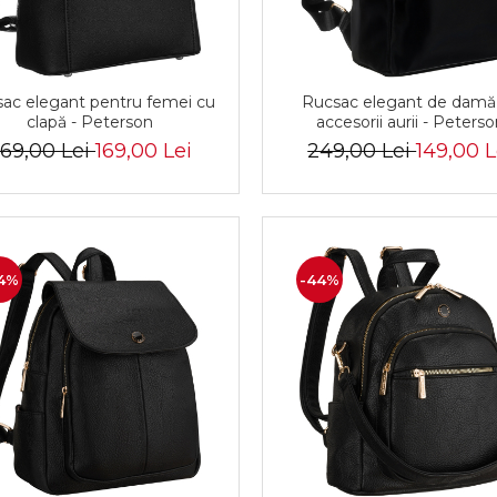
ac elegant pentru femei cu
Rucsac elegant de damă
clapă - Peterson
accesorii aurii - Peters
69,00 Lei
169,00 Lei
249,00 Lei
149,00 L
4%
-44%