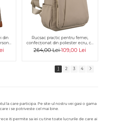
i din
Rucsac practic pentru femei,
erson
confecționat din poliester ecru, cu
3
un compartiment - Peterson
ei
264,00 Lei
109,00 Lei
PTR-PTN CPY-06-2478 ECRU
1
2
3
4
l la care participa. Pe site-ul nostru vei gasi o gama
are i se potriveste cel mai bine.
e iti permite sa iei cu tine toate lucrurile de care ai