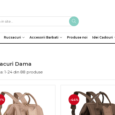
Rucsacuri
Accesorii Barbati
Produse noi
Idei Cadouri
acuri Dama
a:
1-
24
din
88
produse
2%
-44%