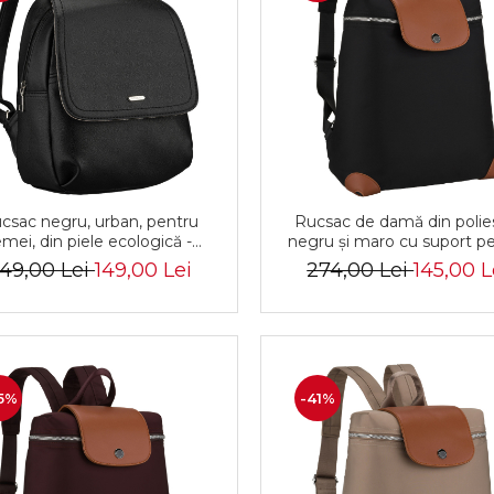
csac negru, urban, pentru
Rucsac de damă din polie
emei, din piele ecologică -
negru și maro cu suport p
Rovicky
valiză - Peterson PTR-PTN
49,00 Lei
149,00 Lei
274,00 Lei
145,00 L
10-2942 BLAC
5%
-41%