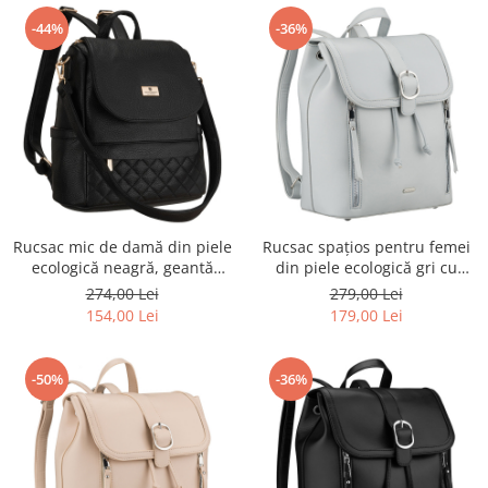
-44%
-36%
Rucsac mic de damă din piele
Rucsac spațios pentru femei
ecologică neagră, geantă
din piele ecologică gri cu
urbană 2 în 1 - Peterson PTR-
piciorușe de protecție -
274,00 Lei
279,00 Lei
PTN MBP-08-F19
Rovicky PTR-R-L61409-1968
154,00 Lei
179,00 Lei
-50%
-36%