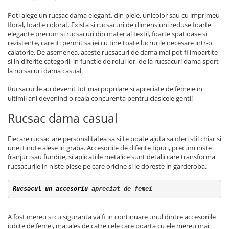
Poti alege un rucsac dama elegant, din piele, unicolor sau cu imprimeu
floral, foarte colorat. Exista si rucsacuri de dimensiuni reduse foarte
elegante precum si rucsacuri din material textil, foarte spatioase si
rezistente, care iti permit sa iei cu tine toate lucrurile necesare intr-o
calatorie. De asemenea, aceste rucsacuri de dama mai pot fi impartite
si in diferite categorii, in functie de rolul lor, de la rucsacuri dama sport
la rucsacuri dama casual.
Rucsacurile au devenit tot mai populare si apreciate de femeie in
ultimii ani devenind o reala concurenta pentru clasicele genti!
Rucsac dama casual
Fiecare rucsac are personalitatea sa si te poate ajuta sa oferi stil chiar si
unei tinute alese in graba. Accesoriile de diferite tipuri, precum niste
franjuri sau fundite, si aplicatiile metalice sunt detalii care transforma
rucsacurile in niste piese pe care oricine si le doreste in garderoba.
Rucsacul un accesoriu
 apreciat de femei
A fost mereu si cu siguranta va fi in continuare unul dintre accesoriile
iubite de femei, mai ales de catre cele care poarta cu ele mereu mai