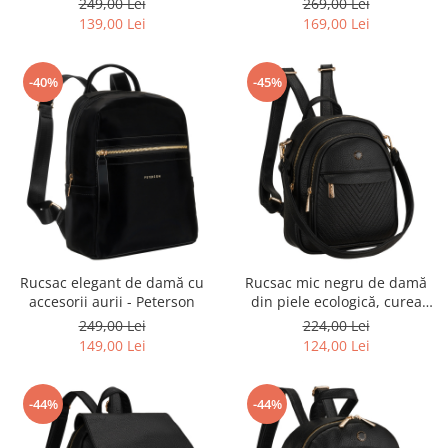
249,00 Lei
269,00 Lei
Peterson
139,00 Lei
169,00 Lei
-40%
-45%
Rucsac elegant de damă cu
Rucsac mic negru de damă
accesorii aurii - Peterson
din piele ecologică, curea
elegantă de umăr, geantă 2 în
249,00 Lei
224,00 Lei
1 - Peterson
149,00 Lei
124,00 Lei
-44%
-44%