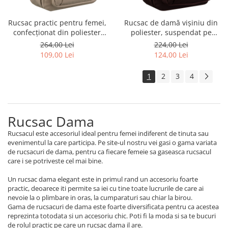
Rucsac practic pentru femei,
Rucsac de damă vișiniu din
confecționat din poliester
poliester, suspendat pe
ecru, cu un compartiment -
bretele reglabile - Peterson
264,00 Lei
224,00 Lei
Peterson PTR-PTN CPY-06-
109,00 Lei
124,00 Lei
2478 ECRU
1
2
3
4
Rucsac Dama
Rucsacul este accesoriul ideal pentru femei indiferent de tinuta sau
evenimentul la care participa. Pe site-ul nostru vei gasi o gama variata
de rucsacuri de dama, pentru ca fiecare femeie sa gaseasca rucsacul
care i se potriveste cel mai bine.
Un rucsac dama elegant este in primul rand un accesoriu foarte
practic, deoarece iti permite sa iei cu tine toate lucrurile de care ai
nevoie la o plimbare in oras, la cumparaturi sau chiar la birou.
Gama de rucsacuri de dama este foarte diversificata pentru ca acestea
reprezinta totodata si un accesoriu chic. Poti fi la moda si sa te bucuri
de rolul practic pe care un rucsac dama il are.