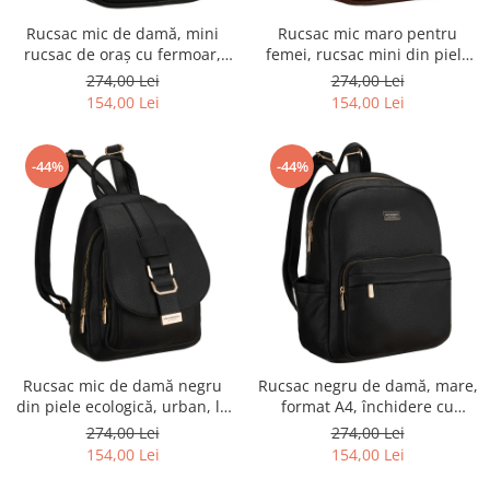
Rucsac mic de damă, mini
Rucsac mic maro pentru
rucsac de oraș cu fermoar,
femei, rucsac mini din piele
piele ecologică neagră -
ecologică, la modă cu fermoar
274,00 Lei
274,00 Lei
Peterson PTR-PTN MX03-P-
- Peterson
154,00 Lei
154,00 Lei
7731
-44%
-44%
Rucsac mic de damă negru
Rucsac negru de damă, mare,
din piele ecologică, urban, la
format A4, închidere cu
modă, cu clapă - Peterson
fermoar, oraș, pentru
274,00 Lei
274,00 Lei
PTR-PTN MBP-04-F19
serviciu, universitate, piele
154,00 Lei
154,00 Lei
ecologică - Peterson PTR-PTN
MBP-11-F19