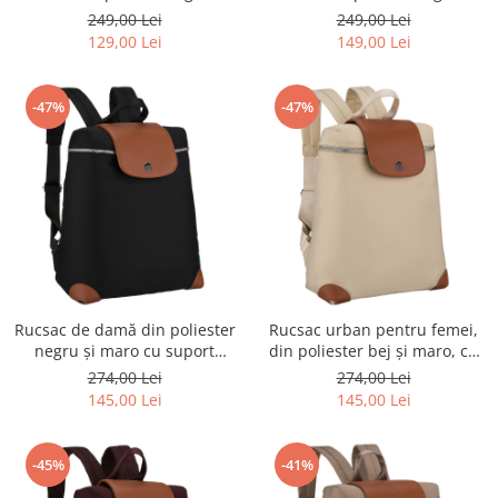
Rovicky
Rovicky
249,00 Lei
249,00 Lei
129,00 Lei
149,00 Lei
-47%
-47%
Rucsac de damă din poliester
Rucsac urban pentru femei,
negru și maro cu suport
din poliester bej și maro, cu
pentru valiză - Peterson PTR-
închidere cu fermoar -
274,00 Lei
274,00 Lei
PTN CPY-10-2942 BLAC
Peterson PTR-PTN CPY-10-
145,00 Lei
145,00 Lei
2959 ECRU
-45%
-41%