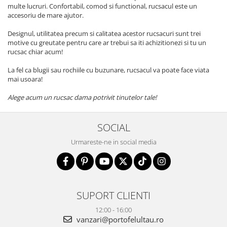
multe lucruri. Confortabil, comod si functional, rucsacul este un
accesoriu de mare ajutor.
Designul, utilitatea precum si calitatea acestor rucsacuri sunt trei
motive cu greutate pentru care ar trebui sa iti achizitionezi si tu un
rucsac chiar acum!
La fel ca blugii sau rochiile cu buzunare, rucsacul va poate face viata
mai usoara!
Alege acum un rucsac dama potrivit tinutelor tale!
SOCIAL
Urmareste-ne in social media
SUPORT CLIENTI
12:00 - 16:00
vanzari@portofelultau.ro