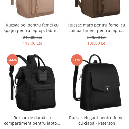
Rucsac bej pentru femei cu
Rucsac maro pentru femei cu
spațiu pentru laptop, fabricat
compartiment pentru laptop,
din poliester, cu un singur
confecționat din poliester și
249,00 Lei
249,00 Lei
compartiment - Peterson
închidere cu fermoar -
119,00 Lei
139,00 Lei
Peterson
-44%
-37%
Rucsac de damă cu
Rucsac elegant pentru femei
compartiment pentru laptop,
cu clapă - Peterson
fabricat din poliester negru -