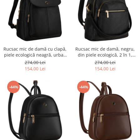
Rucsac mic de damă cu clapă,
Rucsac mic de damă, negru,
piele ecologică neagră, urban
din piele ecologică, 2 în 1,
- Peterson PTR-PTN MBP-14-
geantă de umăr, la modă,
274,00 Lei
274,00 Lei
F19
urbană - Peterson PTR-PTN
154,00 Lei
154,00 Lei
MBP-01-F19
-44%
-44%