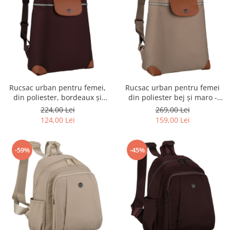
Rucsac urban pentru femei,
Rucsac urban pentru femei
din poliester, bordeaux și
din poliester bej și maro -
maro, cu bretele reglabile -
Peterson PTR-PTN CPY-10-
224,00 Lei
269,00 Lei
Peterson
2973
124,00 Lei
159,00 Lei
-59%
-45%