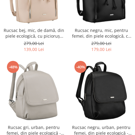
Rucsac bej, mic, de damă, din
Rucsac negru, mic, pentru
piele ecologică, cu piciorușe
femei, din piele ecologică, cu
de protecție - Rovicky PTR-R-
piciorușe de protecție -
279,00 Lei
279,00 Lei
L61409-1951
Rovicky PTR-R-L61409-1944
139,00 Lei
179,00 Lei
-48%
-40%
Rucsac gri, urban, pentru
Rucsac negru, urban, pentru
femei, din piele ecologică -
femei, din piele ecologică -