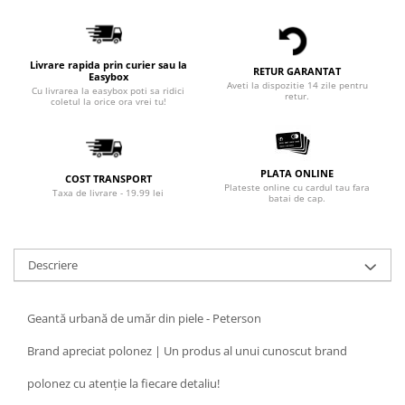
Livrare rapida prin curier sau la
RETUR GARANTAT
Easybox
Aveti la dispozitie 14 zile pentru
Cu livrarea la easybox poti sa ridici
retur.
coletul la orice ora vrei tu!
PLATA ONLINE
COST TRANSPORT
Plateste online cu cardul tau fara
Taxa de livrare - 19.99 lei
batai de cap.
Descriere
Geantă urbană de umăr din piele - Peterson
Brand apreciat polonez | Un produs al unui cunoscut brand
polonez cu atenție la fiecare detaliu!