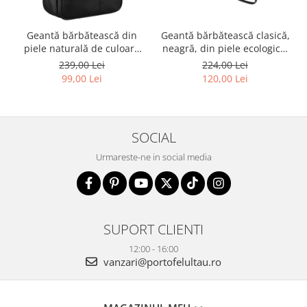
Geantă bărbătească din
Geantă bărbătească clasică,
piele naturală de culoare
neagră, din piele ecologică,
neagră - Rovicky PTR-R-ST7-
cu fermoar - Rovicky PTR-R-
239,00 Lei
224,00 Lei
01-7571-BLACK
SDR-01-1631 BLACK
99,00 Lei
120,00 Lei
SOCIAL
Urmareste-ne in social media
SUPORT CLIENTI
12:00 - 16:00
vanzari@portofelultau.ro