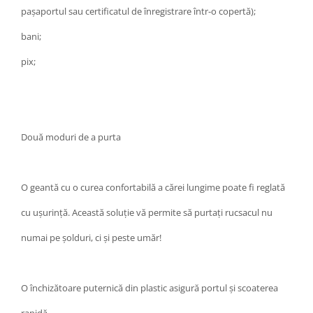
pașaportul sau certificatul de înregistrare într-o copertă);
bani;
pix;
Două moduri de a purta
O geantă cu o curea confortabilă a cărei lungime poate fi reglată
cu ușurință. Această soluție vă permite să purtați rucsacul nu
numai pe șolduri, ci și peste umăr!
O închizătoare puternică din plastic asigură portul și scoaterea