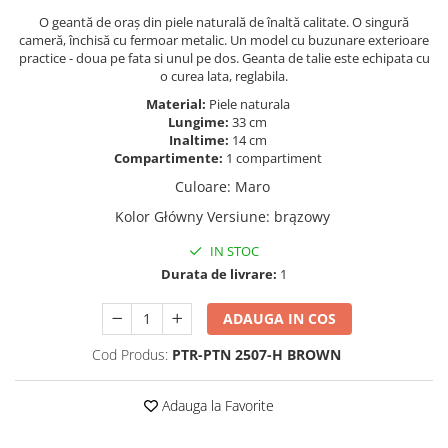
O geantă de oraș din piele naturală de înaltă calitate. O singură
cameră, închisă cu fermoar metalic. Un model cu buzunare exterioare
practice - doua pe fata si unul pe dos. Geanta de talie este echipata cu
o curea lata, reglabila.
Material:
Piele naturala
Lungime:
33 cm
Inaltime:
14 cm
Compartimente:
1 compartiment
Culoare
:
Maro
Kolor Główny Versiune
:
brązowy
IN STOC
Durata de livrare:
1
ADAUGA IN COS
Cod Produs:
PTR-PTN 2507-H BROWN
Adauga la Favorite