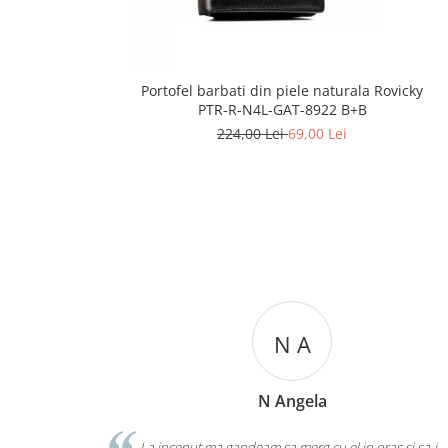
Portofel barbati din piele naturala Rovicky
PTR-R-N4L-GAT-8922 B+B
224,00 Lei
69,00 Lei
P M
Petcu Mihaela
Eu in general "stau la panda" cand vine vorba de cad