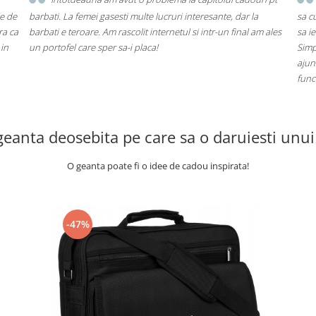
tul
cumpar ceva, dar nu mai era o surpriza. Am ales 2 portofele de
barb
 ca
pe portofelultau unul casual si unul mai elegant. Sunt sigura ca
barba
i,
o sa-i placa. Cand le vezi in realizate arata mult mai bine ca in
un p
poze.
geanta deosebita pe care sa o daruiesti unui
O geanta poate fi o idee de cadou inspirata!
-47%