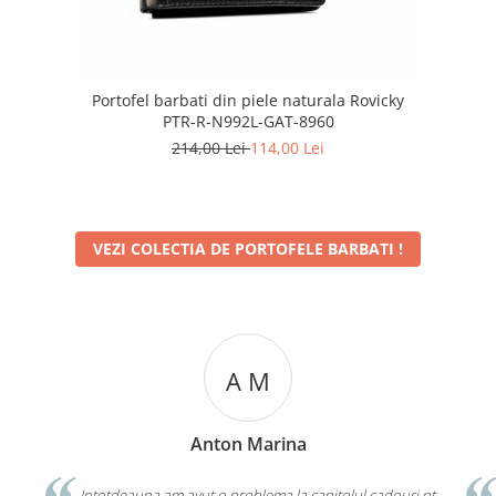
Portofel barbati din piele naturala Rovicky
PTR-R-N992L-GAT-8960
214,00 Lei
114,00 Lei
VEZI COLECTIA DE PORTOFELE BARBATI !
N A
N Angela
ouri.
La inceput ma gandeam sa merg cu el in oras si sa-i