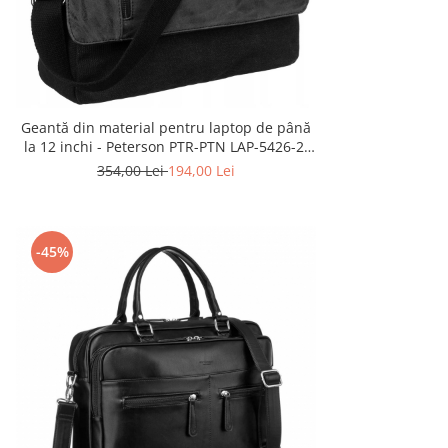
Geantă din material pentru laptop de până
la 12 inchi - Peterson PTR-PTN LAP-5426-2-
1452
354,00 Lei
194,00 Lei
-45%