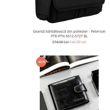
Geantă bărbătească din poliester - Peterson
PTR-PTN 6512-5727 BL
274,00 Lei
144,00 Lei
-45%