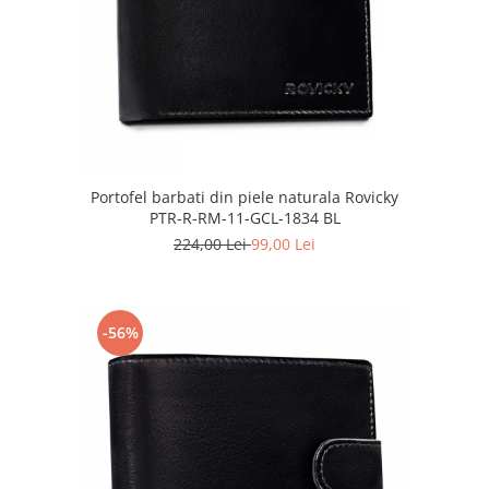
Portofel barbati din piele naturala Rovicky
PTR-R-RM-11-GCL-1834 BL
224,00 Lei
99,00 Lei
-56%