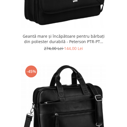
Geantă mare și încăpătoare pentru bărbați
din poliester durabilă - Peterson PTR-PTN
6528-5802 BL
274,00 Lei
144,00 Lei
-45%