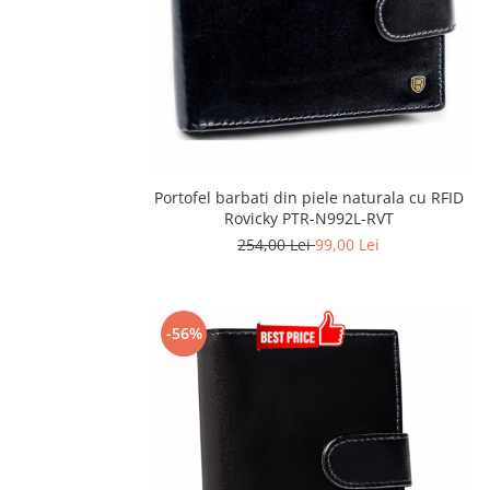
Portofel barbati din piele naturala cu RFID
Rovicky PTR-N992L-RVT
254,00 Lei
99,00 Lei
-56%