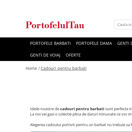
Genti Dama
Rucsacuri
Accesorii Barbati
Idei Cadouri
Accesorii Dama
Genti Office
Rucsacuri Dama
Borsete Barbati
Cadouri pentru barbati
Seturi Cadou Femei
Clutch / Posete Plic
Rucsacuri Barbati
Curele Barbati
Cadouri pentru femei
Borsete Dama
PORTOFELE BARBATI
PORTOFELE DAMA
GENTI
Genti Casual
Ghiozdane
Genti Barbati de Umar
GENTI DE VOIAJ
OFERTE
Genti Piele Naturala
Seturi Cadou
Home /
Cadouri pentru barbati
Genti multifunctionale mamici
Ideile noastre de
cadouri pentru barbati
sunt perfecte i
La noi vei gasi o colectie plina de daruri minunate ce vor i
Alegerea cadoului potrivit pentru un barbat nu trebuie sa fie