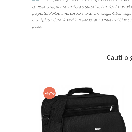
Incerc sa-mi aduc aminte daca a spus ca-i place ceva. E des
de greu cu cadourile pentru barbati. Anul acesta am vazut
avea portofelul cam uzat si am zis sa comand unul de la vo
arata bine si e si super la pret. Abia astept sa vina!
Cauti o 
-47%