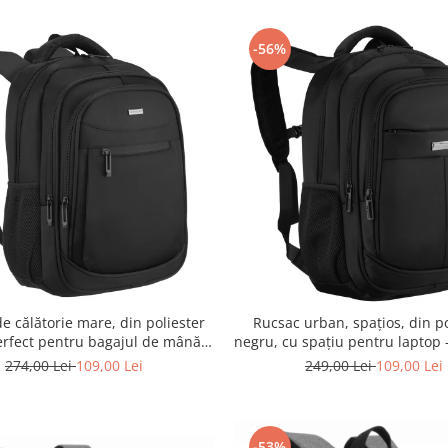
-56%
e călătorie mare, din poliester
Rucsac urban, spațios, din po
erfect pentru bagajul de mână -
negru, cu spațiu pentru laptop 
ky PTR-R-BHX-05-1020 BLACK
PTR-PTN BHX-07-7793-B
274,00 Lei
109,00 Lei
249,00 Lei
109,00 Lei
-53%