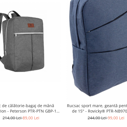
 de călătorie-bagaj de mână
Rucsac sport mare, geantă pen
ion - Peterson PTR-PTN GBP-10-
de 15" - Rovicky® PTR-NB97
7628 GR-S
214,00 Lei
89,00 Lei
244,00 Lei
99,00 Lei