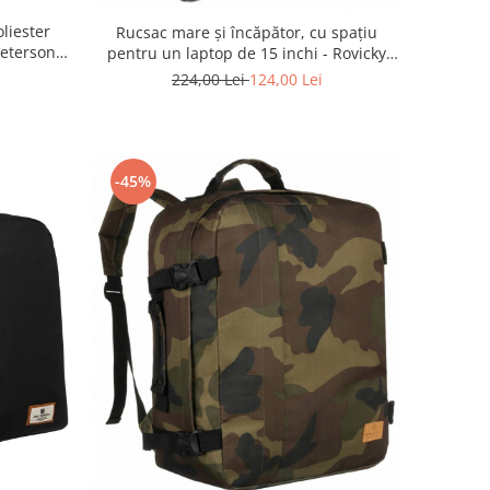
liester
Rucsac mare și încăpător, cu spațiu
Peterson
pentru un laptop de 15 inchi - Rovicky
LAC
PTR-NB9750-4474
224,00 Lei
124,00 Lei
-45%