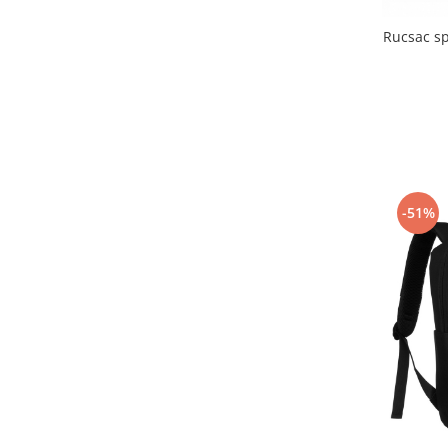
Rucsac s
-51%