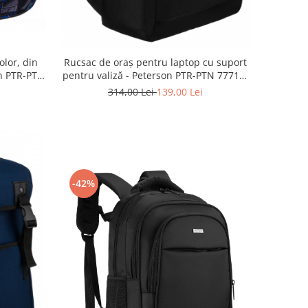
olor, din
Rucsac de oraș pentru laptop cu suport
on PTR-PTN
pentru valiză - Peterson PTR-PTN 77713-
6708 BL
314,00 Lei
139,00 Lei
-42%