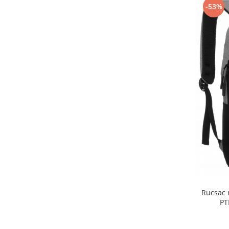
-53%
Rucsac 
PT