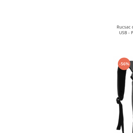
Rucsac d
USB - 
-56%