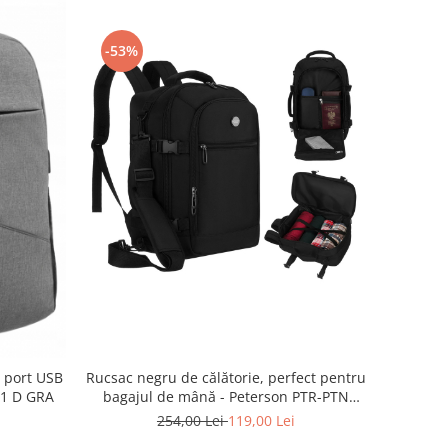
-53%
 port USB
Rucsac negru de călătorie, perfect pentru
01 D GRA
bagajul de mână - Peterson PTR-PTN
GAWRON-4-9614 BL
254,00 Lei
119,00 Lei