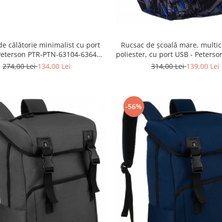
Rucsac de școală mare, multic
e călătorie minimalist cu port
poliester, cu port USB - Peters
Peterson PTR-PTN-63104-6364
77711-6654 PRT-6
BLACK
314,00 Lei
139,00 Lei
274,00 Lei
134,00 Lei
-56%