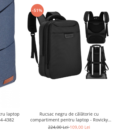
-51%
tru laptop
Rucsac negru de călătorie cu
04-4382
compartiment pentru laptop - Rovicky
PTR-R-PTY-06-2102 BLACK
224,00 Lei
109,00 Lei