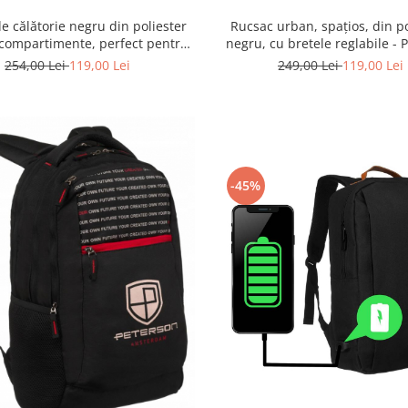
e călătorie negru din poliester
Rucsac urban, spațios, din po
compartimente, perfect pentru
negru, cu bretele reglabile - 
l de mână - Peterson PTR-PTN
PTR-PTN BHX-06-7786-B
254,00 Lei
119,00 Lei
249,00 Lei
119,00 Lei
GAWRON-6-9621 BL
-45%