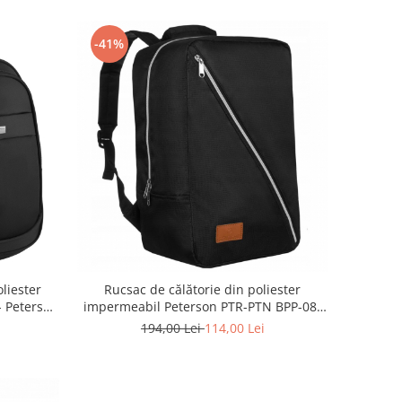
-41%
liester
Rucsac de călătorie din poliester
- Peterson
impermeabil Peterson PTR-PTN BPP-08-
LAC
0933 BL-S
194,00 Lei
114,00 Lei