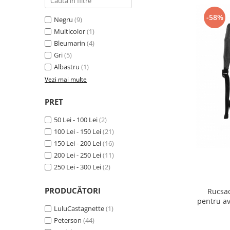
-58%
Negru
(9)
Multicolor
(1)
Bleumarin
(4)
Gri
(5)
Albastru
(1)
Vezi mai multe
PRET
50 Lei - 100 Lei
(2)
100 Lei - 150 Lei
(21)
150 Lei - 200 Lei
(16)
200 Lei - 250 Lei
(11)
250 Lei - 300 Lei
(2)
PRODUCĂTORI
Rucsac
pentru av
LuluCastagnette
(1)
Peterson
(44)