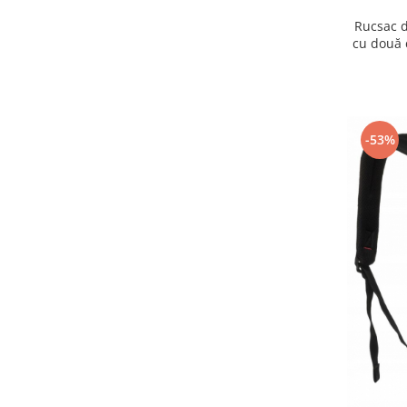
Rucsac d
cu două 
bagaju
-53%