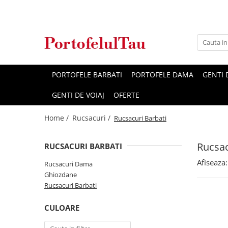
Genti Dama
Rucsacuri
Accesorii Barbati
Idei Cadouri
Accesorii Dama
Genti Office
Rucsacuri Dama
Borsete Barbati
Cadouri pentru barbati
Seturi Cadou Femei
Clutch / Posete Plic
Rucsacuri Barbati
Curele Barbati
Cadouri pentru femei
Borsete Dama
PORTOFELE BARBATI
PORTOFELE DAMA
GENTI
Genti Casual
Ghiozdane
Genti Barbati de Umar
GENTI DE VOIAJ
OFERTE
Genti Piele Naturala
Seturi Cadou
Home /
Rucsacuri /
Genti multifunctionale mamici
Rucsacuri Barbati
Rucsac
RUCSACURI BARBATI
Afiseaza:
Rucsacuri Dama
Ghiozdane
Rucsacuri Barbati
CULOARE