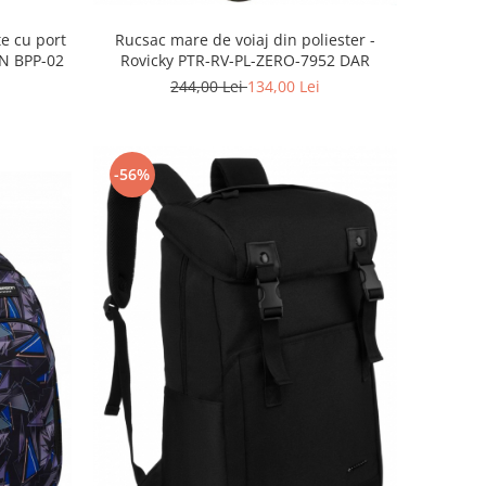
e cu port
Rucsac mare de voiaj din poliester -
TN BPP-02
Rovicky PTR-RV-PL-ZERO-7952 DAR
244,00 Lei
134,00 Lei
-56%