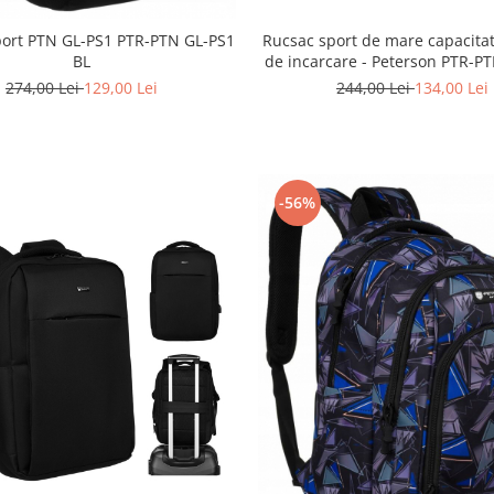
Rucsac sport de mare capacitat
port PTN GL-PS1 PTR-PTN GL-PS1
de incarcare - Peterson PTR-P
BL
244,00 Lei
134,00 Lei
274,00 Lei
129,00 Lei
-56%