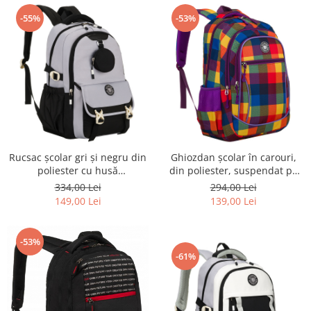
-55%
-53%
Rucsac școlar gri și negru din
Ghiozdan școlar în carouri,
poliester cu husă
din poliester, suspendat pe
suplimentară - Peterson PTR-
bretele reglabile - Peterson
334,00 Lei
294,00 Lei
PTN 8610-1334 GRAY
PTR-PTN BIEDRONKA G98
149,00 Lei
139,00 Lei
-53%
-61%