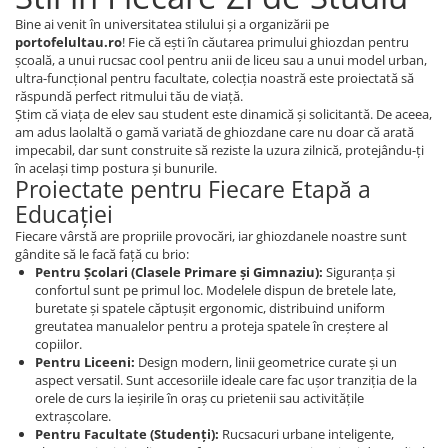
Bine ai venit în universitatea stilului și a organizării pe
portofelultau.ro
! Fie că ești în căutarea primului ghiozdan pentru
școală, a unui rucsac cool pentru anii de liceu sau a unui model urban,
ultra-funcțional pentru facultate, colecția noastră este proiectată să
răspundă perfect ritmului tău de viață.
Știm că viața de elev sau student este dinamică și solicitantă. De aceea,
am adus laolaltă o gamă variată de ghiozdane care nu doar că arată
impecabil, dar sunt construite să reziste la uzura zilnică, protejându-ți
în același timp postura și bunurile.
Proiectate pentru Fiecare Etapă a
Educației
Fiecare vârstă are propriile provocări, iar ghiozdanele noastre sunt
gândite să le facă față cu brio:
Pentru Școlari (Clasele Primare și Gimnaziu):
Siguranța și
confortul sunt pe primul loc. Modelele dispun de bretele late,
buretate și spatele căptușit ergonomic, distribuind uniform
greutatea manualelor pentru a proteja spatele în creștere al
copiilor.
Pentru Liceeni:
Design modern, linii geometrice curate și un
aspect versatil. Sunt accesoriile ideale care fac ușor tranziția de la
orele de curs la ieșirile în oraș cu prietenii sau activitățile
extrașcolare.
Pentru Facultate (Studenți):
Rucsacuri urbane inteligente,