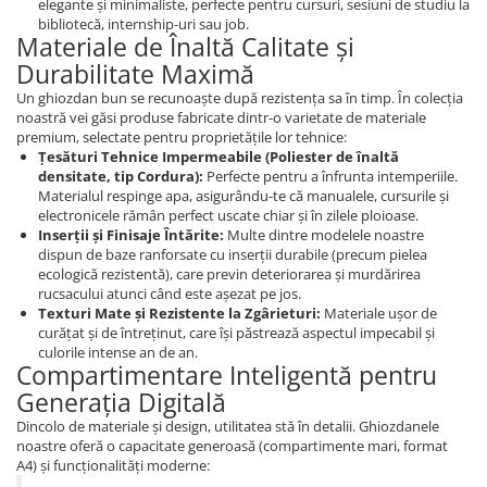
elegante și minimaliste, perfecte pentru cursuri, sesiuni de studiu la
bibliotecă, internship-uri sau job.
Materiale de Înaltă Calitate și
Durabilitate Maximă
Un ghiozdan bun se recunoaște după rezistența sa în timp. În colecția
noastră vei găsi produse fabricate dintr-o varietate de materiale
premium, selectate pentru proprietățile lor tehnice:
Țesături Tehnice Impermeabile (Poliester de înaltă
densitate, tip Cordura):
Perfecte pentru a înfrunta intemperiile.
Materialul respinge apa, asigurându-te că manualele, cursurile și
electronicele rămân perfect uscate chiar și în zilele ploioase.
Inserții și Finisaje Întărite:
Multe dintre modelele noastre
dispun de baze ranforsate cu inserții durabile (precum pielea
ecologică rezistentă), care previn deteriorarea și murdărirea
rucsacului atunci când este așezat pe jos.
Texturi Mate și Rezistente la Zgârieturi:
Materiale ușor de
curățat și de întreținut, care își păstrează aspectul impecabil și
culorile intense an de an.
Compartimentare Inteligentă pentru
Generația Digitală
Dincolo de materiale și design, utilitatea stă în detalii. Ghiozdanele
noastre oferă o capacitate generoasă (compartimente mari, format
A4) și funcționalități moderne: