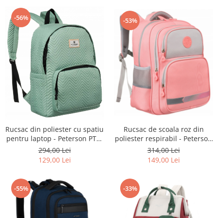
-56%
-53%
Rucsac din poliester cu spatiu
Rucsac de scoala roz din
pentru laptop - Peterson PTR-
poliester respirabil - Peterson
PTN 77710-6579 GRE
PTR-PTN PS1-6043 PI
294,00 Lei
314,00 Lei
129,00 Lei
149,00 Lei
-55%
-33%