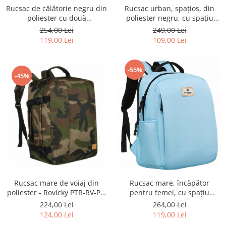
Rucsac de călătorie negru din
Rucsac urban, spațios, din
poliester cu două
poliester negru, cu spațiu
compartimente, perfect
pentru laptop - Peterson PTR-
254,00 Lei
249,00 Lei
pentru bagajul de mână -
PTN BHX-07-7793-BLAC
119,00 Lei
109,00 Lei
Peterson PTR-PTN GAWRON-
6-9621 BL
-55%
-45%
Rucsac mare de voiaj din
Rucsac mare, încăpător
poliester - Rovicky PTR-RV-PL-
pentru femei, cu spațiu
ZERO-7860 LIG
pentru laptop - Peterson PTR-
224,00 Lei
264,00 Lei
PTN 77707-8322 BLU
124,00 Lei
119,00 Lei