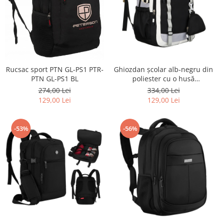
Ghiozdan școlar alb-negru din
Rucsac sport PTN GL-PS1 PTR-
poliester cu o husă
PTN GL-PS1 BL
suplimentară practică -
334,00 Lei
274,00 Lei
Peterson PTR-PTN 8603-1310
129,00 Lei
129,00 Lei
BLACK
-53%
-56%