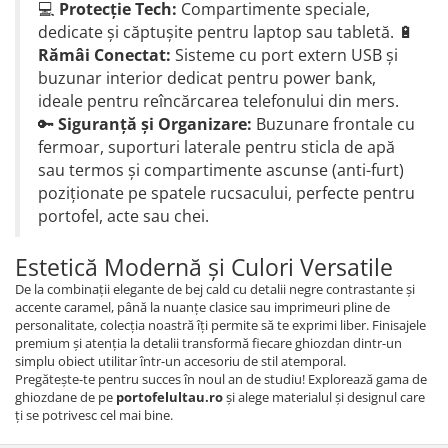
💻
Protecție Tech:
Compartimente speciale,
dedicate și căptușite pentru laptop sau tabletă. 🔋
Rămâi Conectat:
Sisteme cu port extern USB și
buzunar interior dedicat pentru power bank,
ideale pentru reîncărcarea telefonului din mers.
🔑
Siguranță și Organizare:
Buzunare frontale cu
fermoar, suporturi laterale pentru sticla de apă
sau termos și compartimente ascunse (anti-furt)
poziționate pe spatele rucsacului, perfecte pentru
portofel, acte sau chei.
Estetică Modernă și Culori Versatile
De la combinații elegante de bej cald cu detalii negre contrastante și
accente caramel, până la nuanțe clasice sau imprimeuri pline de
personalitate, colecția noastră îți permite să te exprimi liber. Finisajele
premium și atenția la detalii transformă fiecare ghiozdan dintr-un
simplu obiect utilitar într-un accesoriu de stil atemporal.
Pregătește-te pentru succes în noul an de studiu! Explorează gama de
ghiozdane de pe
portofelultau.ro
și alege materialul și designul care
ți se potrivesc cel mai bine.