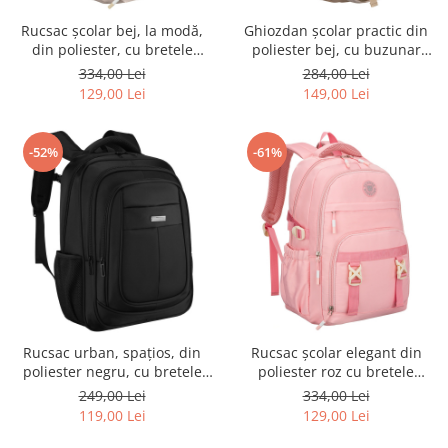
Rucsac școlar bej, la modă,
Ghiozdan școlar practic din
din poliester, cu bretele
poliester bej, cu buzunar
reglabile - Peterson PTR-PTN
suplimentar și spațiu pentru
334,00 Lei
284,00 Lei
8594-1389 BEIGE
o sticlă de apă - Peterson PTR-
129,00 Lei
149,00 Lei
PTN 8610-1341 BEIGE
-52%
-61%
Rucsac urban, spațios, din
Rucsac școlar elegant din
poliester negru, cu bretele
poliester roz cu bretele
reglabile - Peterson PTR-PTN
reglabile - Peterson PTR-PTN
249,00 Lei
334,00 Lei
BHX-06-7786-BLAC
8594-1396 PINK
119,00 Lei
129,00 Lei