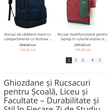
Rucsac de călătorie mare cu
Rucsac multifuncțional pentru
compartimente cu fermoar -
laptop în culorile vișinie și
Peterson PTR-PTN PTY-03-
verde - Himawari PTR-1027-07
354,00 Lei
299,00 Lei
8344 BLUE
159,00 Lei
199,00 Lei
1
2
3
8
...
Ghiozdane și Rucsacuri
pentru Școală, Liceu și
Facultate – Durabilitate și
Stil în Fiecare Zi de Studiu