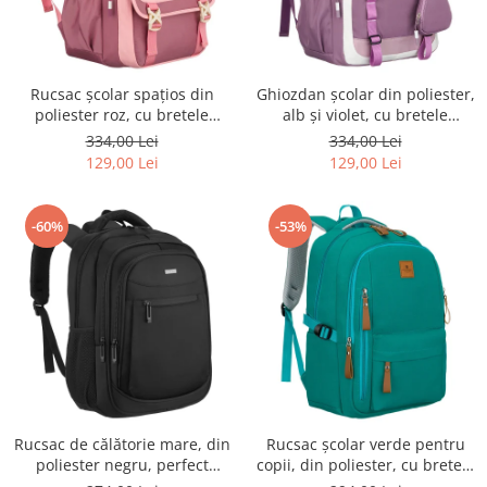
Rucsac școlar spațios din
Ghiozdan școlar din poliester,
poliester roz, cu bretele
alb și violet, cu bretele
reglabile - Peterson PTR-PTN
reglabile - Peterson PTR-PTN
334,00 Lei
334,00 Lei
8610-1327 PINK
8603-1303 PURPLE
129,00 Lei
129,00 Lei
-60%
-53%
Rucsac de călătorie mare, din
Rucsac școlar verde pentru
poliester negru, perfect
copii, din poliester, cu bretele
pentru bagajul de mână -
reglabile - Peterson PTR-PTN