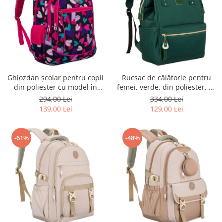
Ghiozdan școlar pentru copii
Rucsac de călătorie pentru
din poliester cu model în
femei, verde, din poliester, cu
formă de inimă - Peterson
compartiment pentru laptop -
294,00 Lei
334,00 Lei
PTR-PTN BIEDRONKA G54
Peterson PTR-PTN ALFA DARK
139,00 Lei
129,00 Lei
GREEN
-61%
-48%