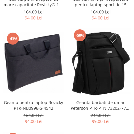
mare capacitate Rovicky® 15',
pentru laptop sport de 15
sport NB0996-L-4511
inchi Rovicky PTR-NB0996-S-
164,00 Lei
164,00 Lei
4559
94,00 Lei
94,00 Lei
-59%
-43%
Geanta pentru laptop Rovicky
Geanta barbati de umar
PTR-NB0996-S-4542
Peterson PTR-PTN 73202-7738
BL
164,00 Lei
244,00 Lei
94,00 Lei
99,00 Lei