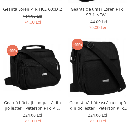
Geanta Loren PTR-H02-600D-2
Geanta de umar Loren PTR-
SB-1-NEW 1
114,00 Lei
144,00 Lei
74,00 Lei
79,00 Lei
-65%
-65%
Geantă bărbați compactă din
Geantă bărbătească cu clapă
poliester - Peterson PTR-PTN
din poliester - Peterson PTR-
6523-5758 BL
PTN 6524-5765 BL
224,00 Lei
224,00 Lei
79,00 Lei
79,00 Lei