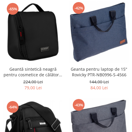
-42%
-65%
Geantă sintetică neagră
Geanta pentru laptop de 15"
pentru cosmetice de călătorie
Rovicky PTR-NB0996-S-4566
cu maner și închidere cu
224,00 Lei
144,00 Lei
fermoar - Peterson PTR-PTN
79,00 Lei
84,00 Lei
KOS-H-01-6813 BL
-43%
-64%