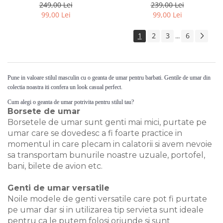
Peterson PTR-PTN-73215-6463
Rovicky PTR-R-ST7-01-7571-
249,00 Lei
239,00 Lei
BLACK
99,00 Lei
99,00 Lei
1
2
3
6
...
Pune in valoare stilul masculin cu o geanta de umar pentru barbati. Gentile de umar din
colectia noastra iti confera un look casual perfect.
Cum alegi o geanta de umar potrivita pentru stilul tau?
Borsete de umar
Borsetele de umar sunt genti mai mici, purtate pe
umar care se dovedesc a fi foarte practice in
momentul in care plecam in calatorii si avem nevoie
sa transportam bunurile noastre uzuale, portofel,
bani, bilete de avion etc.
Genti de umar versatile
Noile modele de genti versatile care pot fi purtate
pe umar dar si in utilizarea tip servieta sunt ideale
pentru ca le putem folosi oriunde si sunt