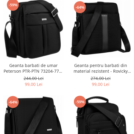
-59%
-64%
Geanta barbati de umar
Geanta pentru barbati din
Peterson PTR-PTN 73204-7752
material rezistent - Rovicky
BL
PTR-R-2003-6755 BL
244,00 Lei
274,00 Lei
99,00 Lei
99,00 Lei
-59%
-64%