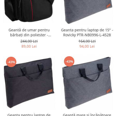
Geantă de umar pentru
Geanta pentru laptop de 15" -
bărbați din poliester -
Rovicky PTR-NB0996-L-4528
Peterson PTR-PTN 73201-7721
244,00 Lei
164,00 Lei
BL
89,00 Lei
94,00 Lei
-43%
-43%
Geanta pentru laptop de
Geantă mare și încăpătoare