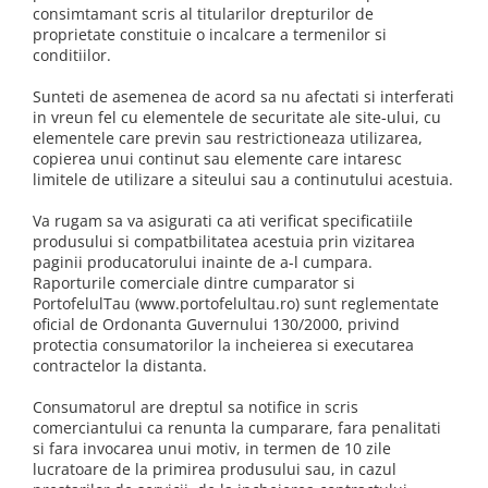
consimtamant scris al titularilor drepturilor de
proprietate constituie o incalcare a termenilor si
conditiilor.
Sunteti de asemenea de acord sa nu afectati si interferati
in vreun fel cu elementele de securitate ale site-ului, cu
elementele care previn sau restrictioneaza utilizarea,
copierea unui continut sau elemente care intaresc
limitele de utilizare a siteului sau a continutului acestuia.
Va rugam sa va asigurati ca ati verificat specificatiile
produsului si compatbilitatea acestuia prin vizitarea
paginii producatorului inainte de a-l cumpara.
Raporturile comerciale dintre cumparator si
PortofelulTau (www.portofelultau.ro) sunt reglementate
oficial de Ordonanta Guvernului 130/2000, privind
protectia consumatorilor la incheierea si executarea
contractelor la distanta.
Consumatorul are dreptul sa notifice in scris
comerciantului ca renunta la cumparare, fara penalitati
si fara invocarea unui motiv, in termen de 10 zile
lucratoare de la primirea produsului sau, in cazul