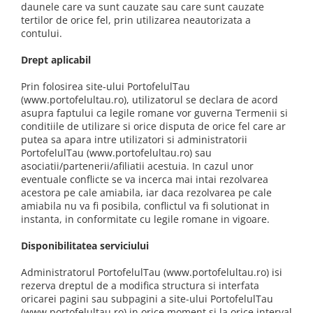
daunele care va sunt cauzate sau care sunt cauzate
tertilor de orice fel, prin utilizarea neautorizata a
contului.
Drept aplicabil
Prin folosirea site-ului PortofelulTau
(www.portofelultau.ro), utilizatorul se declara de acord
asupra faptului ca legile romane vor guverna Termenii si
conditiile de utilizare si orice disputa de orice fel care ar
putea sa apara intre utilizatori si administratorii
PortofelulTau (www.portofelultau.ro) sau
asociatii/partenerii/afiliatii acestuia. In cazul unor
eventuale conflicte se va incerca mai intai rezolvarea
acestora pe cale amiabila, iar daca rezolvarea pe cale
amiabila nu va fi posibila, conflictul va fi solutionat in
instanta, in conformitate cu legile romane in vigoare.
Disponibilitatea serviciului
Administratorul PortofelulTau (www.portofelultau.ro) isi
rezerva dreptul de a modifica structura si interfata
oricarei pagini sau subpagini a site-ului PortofelulTau
(www.portofelultau.ro) in orice moment si la orice interval