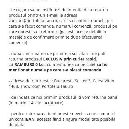
- te rugam sa ne instiintezi de intentia de a returna
produsul printr-un e-mail la adresa
vanzari@portofelultau.ro, care sa contina: numele pe
care s-a facut comanda, numarul comenzii, produsul pe
care doresti sa-l returnezi (gasesti aceste detalii in
mesajele de confirmare primite dupa efectuarea
comenzii)
- dupa confirmarea de primire a solicitarii, ne poti
returna produsul
EXCLUSIV prin curier rapid
,
cu
RAMBURS 0 Lei
, cu mentiunea ca pe colet
sa fie
mentionat numele pe care s-a plasat comanda
- adresa de retur este : Bucuresti, Sector 3, Calea Vitan
146B, showroom PortofelulTau.ro
- de indata ce noi primim produsul iti vom returna banii
(in maxim 14 zile lucratoare)
- pentru returnarea banilor este nevoie sa ne comunici
un cont
IBAN
, aceasta fiind singura modalitate posibila
de plata