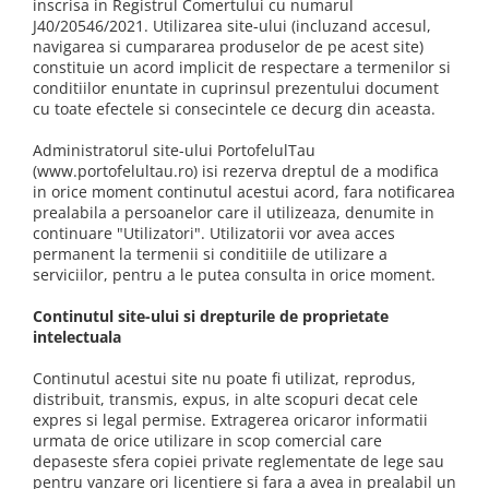
inscrisa in Registrul Comertului cu numarul
J40/20546/2021. Utilizarea site-ului (incluzand accesul,
navigarea si cumpararea produselor de pe acest site)
constituie un acord implicit de respectare a termenilor si
conditiilor enuntate in cuprinsul prezentului document
cu toate efectele si consecintele ce decurg din aceasta.
Administratorul site-ului PortofelulTau
(www.portofelultau.ro) isi rezerva dreptul de a modifica
in orice moment continutul acestui acord, fara notificarea
prealabila a persoanelor care il utilizeaza, denumite in
continuare "Utilizatori". Utilizatorii vor avea acces
permanent la termenii si conditiile de utilizare a
serviciilor, pentru a le putea consulta in orice moment.
Continutul site-ului si drepturile de proprietate
intelectuala
Continutul acestui site nu poate fi utilizat, reprodus,
distribuit, transmis, expus, in alte scopuri decat cele
expres si legal permise. Extragerea oricaror informatii
urmata de orice utilizare in scop comercial care
depaseste sfera copiei private reglementate de lege sau
pentru vanzare ori licentiere si fara a avea in prealabil un