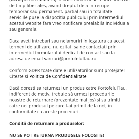
de timp liber ales, avand dreptul de a intrerupe
temporar sau permanent, partial sau in totalitate
serviciile puse la dispozitia publicului prin intermediul
acestui website fara vreo notificare prealabila individuala
sau generala.
Daca aveti intrebari sau nelamuriri in legatura cu acesti
termeni de utilizare, nu ezitati sa ne contactati prin
intermediul formularului dedicat de contact sau la
adresa de email vanzari@portofelultau.ro
Conform GDPR toate datele utilizatorilor sunt protejate!
Citeste si
Politica de Confidentialitate
Dacă doresti sa returnezi un produs catre PortofelulTau,
indiferent de motiv, trebuie să urmezi procedurile
noastre de returnare (prezentate mai jos) si sa trimiti
catre noi produsul pe care l-ai primit de la noi, în
conformitate cu aceste proceduri.
Conditii de returnare a produselor:
NU SE POT RETURNA PRODUSELE FOLOSITE!