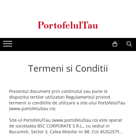
Genti Dama
Rucsacuri
Accesorii Barbati
Idei Cadouri
Accesorii Dama
Genti Office
Rucsacuri Dama
Borsete Barbati
Cadouri pentru barbati
Seturi Cadou Femei
Clutch / Posete Plic
Rucsacuri Barbati
Curele Barbati
Cadouri pentru femei
Borsete Dama
Genti Casual
Ghiozdane
Genti Barbati de Umar
Genti Piele Naturala
Seturi Cadou
Termeni si Conditii
Genti multifunctionale mamici
Prezentul document prin continutul sau pune la
dispozitia tertilor utilizatori Regulamentul privind
termenii si conditiile de utilizare a site-ului PortofelulTau
(www.portofelultau.ro).
Site-ul PortofelulTau (www.portofelultau.ro) este operat
de societatea BSC CORPORATE S.R.L., cu sediul in
Bucuresti, Sector 3, Calea Mosilor nr 88, CUI 45262575 ,