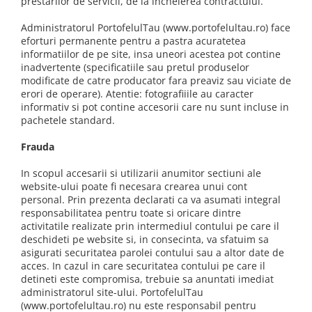
prestarilor de servicii, de la incheierea contractului.
Administratorul PortofelulTau (www.portofelultau.ro) face
eforturi permanente pentru a pastra acuratetea
informatiilor de pe site, insa uneori acestea pot contine
inadvertente (specificatiile sau pretul produselor
modificate de catre producator fara preaviz sau viciate de
erori de operare). Atentie: fotografiiile au caracter
informativ si pot contine accesorii care nu sunt incluse in
pachetele standard.
Frauda
In scopul accesarii si utilizarii anumitor sectiuni ale
website-ului poate fi necesara crearea unui cont
personal. Prin prezenta declarati ca va asumati integral
responsabilitatea pentru toate si oricare dintre
activitatile realizate prin intermediul contului pe care il
deschideti pe website si, in consecinta, va sfatuim sa
asigurati securitatea parolei contului sau a altor date de
acces. In cazul in care securitatea contului pe care il
detineti este compromisa, trebuie sa anuntati imediat
administratorul site-ului. PortofelulTau
(www.portofelultau.ro) nu este responsabil pentru