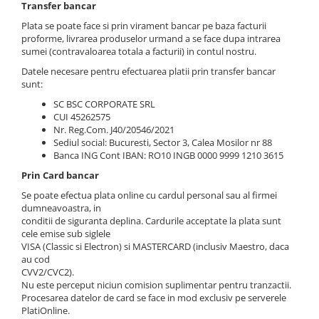
Transfer bancar
Plata se poate face si prin virament bancar pe baza facturii
proforme, livrarea produselor urmand a se face dupa intrarea
sumei (contravaloarea totala a facturii) in contul nostru.
Datele necesare pentru efectuarea platii prin transfer bancar
sunt:
SC BSC CORPORATE SRL
CUI 45262575
Nr. Reg.Com. J40/20546/2021
Sediul social: Bucuresti, Sector 3, Calea Mosilor nr 88
Banca ING Cont IBAN: RO10 INGB 0000 9999 1210 3615
Prin Card bancar
Se poate efectua plata online cu cardul personal sau al firmei
dumneavoastra, in
conditii de siguranta deplina. Cardurile acceptate la plata sunt
cele emise sub siglele
VISA (Classic si Electron) si MASTERCARD (inclusiv Maestro, daca
au cod
CVV2/CVC2).
Nu este perceput niciun comision suplimentar pentru tranzactii.
Procesarea datelor de card se face in mod exclusiv pe serverele
PlatiOnline.