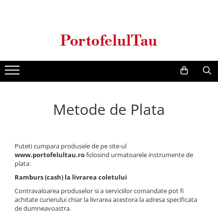
Genti Dama
Rucsacuri
Accesorii Barbati
Idei Cadouri
Accesorii Dama
Genti Office
Rucsacuri Dama
Borsete Barbati
Cadouri pentru barbati
Seturi Cadou Femei
Clutch / Posete Plic
Rucsacuri Barbati
Curele Barbati
Cadouri pentru femei
Borsete Dama
Genti Casual
Ghiozdane
Genti Barbati de Umar
Genti Piele Naturala
Seturi Cadou
Metode de Plata
Genti multifunctionale mamici
Puteti cumpara produsele de pe site-ul
www.portofelultau.ro
folosind urmatoarele instrumente de
plata:
Ramburs (cash) la livrarea coletului
Contravaloarea produselor si a serviciilor comandate pot fi
achitate curierului chiar la livrarea acestora la adresa specificata
de dumneavoastra.