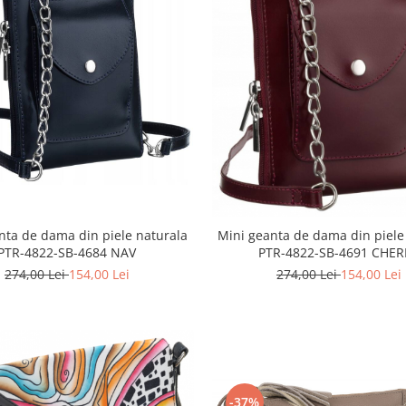
nta de dama din piele naturala
Mini geanta de dama din piele
PTR-4822-SB-4684 NAV
PTR-4822-SB-4691 CHER
274,00 Lei
154,00 Lei
274,00 Lei
154,00 Lei
-37%