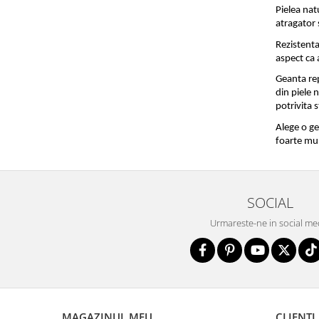
Pielea nat
atragator 
Rezistenta
aspect ca a
Geanta rep
din piele 
potrivita s
Alege o ge
foarte mul
SOCIAL
Urmareste-ne in social me
MAGAZINUL MEU
CLIENTI