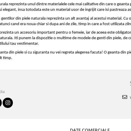
urala reprezinta unul dintre materialele cele mai calitative din care o geanta 
si elegant, insa totodata este un material usor de ingrijit care isi pastreaza 
 gentilor din piele naturala reprezinta un alt avantaj al acestui material. Cu o
tunci cand era noua chiar si dupa ani de zile, timp in care a fost utilizata ziln
rezinta un accesoriu important pentru o femeie, iar de aceea este obligatoriu 
naturala. Iti punem la dispozitie o multime de modele de genti din piele, de c
tilului tau vestimentar. 
anta din piele si cu siguranta nu vei regreta alegerea facuta! O geanta din piel
t timp.
dia
v
DATE COMERCIALE