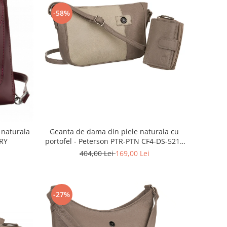
-58%
 naturala
Geanta de dama din piele naturala cu
RY
portofel - Peterson PTR-PTN CF4-DS-5216
D.BE
404,00 Lei
169,00 Lei
-27%