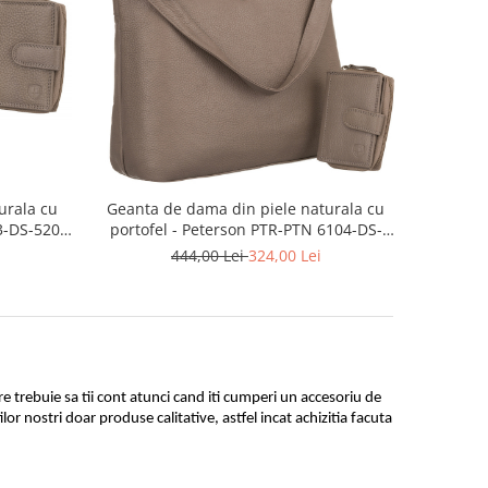
urala cu
Geanta de dama din piele naturala cu
3-DS-5209
portofel - Peterson PTR-PTN 6104-DS-
5155 DA
444,00 Lei
324,00 Lei
e trebuie sa tii cont atunci cand iti cumperi un accesoriu de 
or nostri doar produse calitative, astfel incat achizitia facuta 