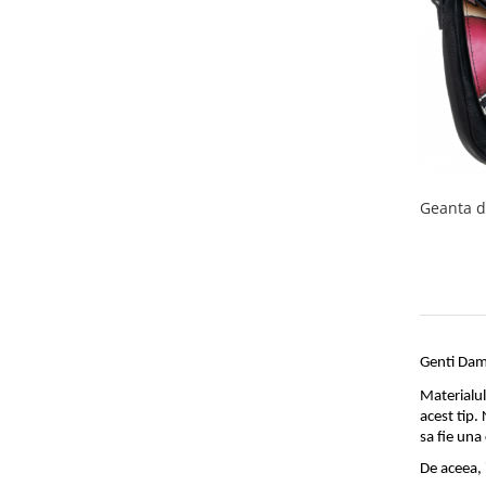
Geanta d
Genti Dam
Materialul
acest tip.
sa fie una
De aceea, 