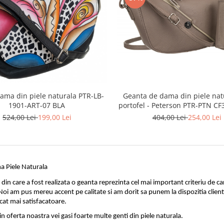
ama din piele naturala PTR-LB-
Geanta de dama din piele nat
1901-ART-07 BLA
portofel - Peterson PTR-PTN CF
DA
524,00 Lei
199,00 Lei
404,00 Lei
254,00 Lei
a Piele Naturala
 din care a fost realizata o geanta reprezinta cel mai important criteriu de car
 Noi am pus mereu accent pe calitate si am dorit sa punem la dispozitia clientil
 cat mai satisfacatoare.
in oferta noastra vei gasi foarte multe genti din piele naturala. 