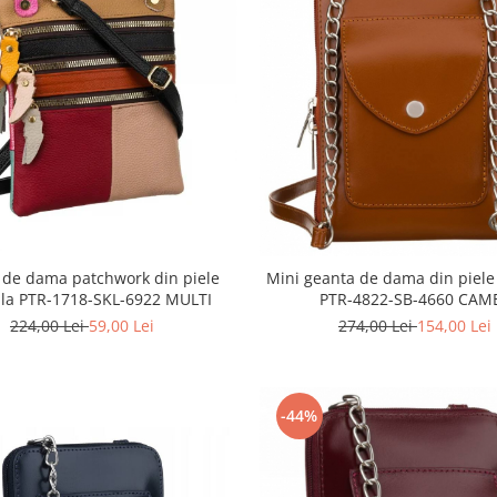
 de dama patchwork din piele
Mini geanta de dama din piele
ala PTR-1718-SKL-6922 MULTI
PTR-4822-SB-4660 CAM
224,00 Lei
59,00 Lei
274,00 Lei
154,00 Lei
-44%