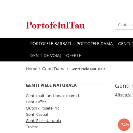
Genti Dama
Rucsacuri
Accesorii Barbati
Idei Cadouri
Accesorii Dama
Genti Office
Rucsacuri Dama
Borsete Barbati
Cadouri pentru barbati
Seturi Cadou Femei
Clutch / Posete Plic
Rucsacuri Barbati
Curele Barbati
Cadouri pentru femei
Borsete Dama
PORTOFELE BARBATI
PORTOFELE DAMA
GENTI
Genti Casual
Ghiozdane
Genti Barbati de Umar
GENTI DE VOIAJ
OFERTE
Genti Piele Naturala
Seturi Cadou
Home /
Genti Dama /
Genti multifunctionale mamici
Genti Piele Naturala
Genti 
GENTI PIELE NATURALA
Afiseaza:
Genti multifunctionale mamici
Genti Office
Clutch / Posete Plic
Genti Casual
Genti Piele Naturala
-74%
Trolere