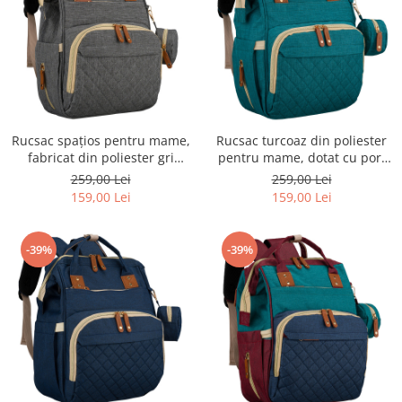
Rucsac spațios pentru mame,
Rucsac turcoaz din poliester
fabricat din poliester gri
pentru mame, dotat cu port
închis, echipat cu port USB -
USB și două compartimente -
259,00 Lei
259,00 Lei
Peterson
Peterson
159,00 Lei
159,00 Lei
-39%
-39%