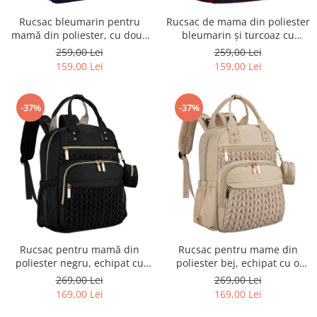
Rucsac bleumarin pentru
Rucsac de mama din poliester
mamă din poliester, cu două
bleumarin și turcoaz cu
compartimente, cu fermoar -
închidere cu fermoar -
259,00 Lei
259,00 Lei
Peterson
Peterson
159,00 Lei
159,00 Lei
-37%
-37%
Rucsac pentru mamă din
Rucsac pentru mame din
poliester negru, echipat cu
poliester bej, echipat cu o
saltea de înfășat - Peterson
saltea de înfășat și un
269,00 Lei
269,00 Lei
accesoriu pentru cărucior -
169,00 Lei
169,00 Lei
Peterson