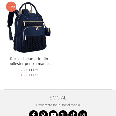
-37%
Rucsac bleumarin din
poliester pentru mame,
echipat cu o saltea de înfășat
269,00 Lei
și o husă mică detașabilă -
169,00 Lei
Peterson
SOCIAL
Urmareste-ne in social media