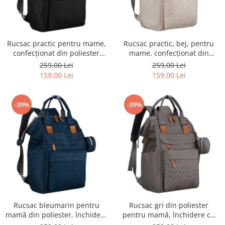
Rucsac practic pentru mame,
Rucsac practic, bej, pentru
confecționat din poliester
mame, confecționat din
negru - Peterson
poliester, cu închidere cu
259,00 Lei
259,00 Lei
fermoar - Peterson
159,00 Lei
159,00 Lei
-39%
-39%
Rucsac bleumarin pentru
Rucsac gri din poliester
mamă din poliester, închidere
pentru mamă, închidere cu
cu fermoar, două
fermoar, două compartimente