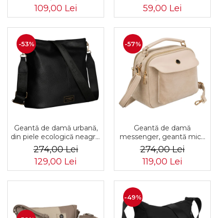
2-3776 SIL
5277 GOLD
109,00 Lei
59,00 Lei
-53%
-57%
Geantă de damă urbană,
Geantă de damă
din piele ecologică neagră,
messenger, geantă mică
cu curea reglabilă -
de umăr, piele ecologică,
274,00 Lei
274,00 Lei
Peterson PTR-PTN JK6-
geantă bej cu fermoar la
129,00 Lei
119,00 Lei
06-6642
modă - Peterson PTR-PTN
MX02-P-7717-D.BE
-49%