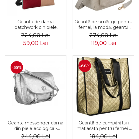
Geanta de dama
Geantă de umăr gri pentru
patchwork din piele
femei, la modă, geantă
naturala PTR-1718-SKL-
mică urbană cu fermoar,
224,00 Lei
274,00 Lei
6922 MULTI
piele ecologică - Peterson
59,00 Lei
119,00 Lei
PTR-PTN MX02-P-7700
-68%
-55%
Geanta messenger dama
Geantă de cumpărături
din piele ecologica -
matlasată pentru femei -
Rovicky PTR-R-TOR-ALE-
Rovicky PTR-RSPV-001P-
244,00 Lei
184,00 Lei