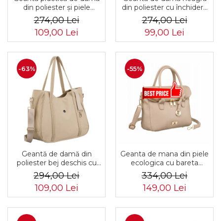
din poliester și piele
din poliester cu închidere
ecologică ecru, cu
cu fermoar - Peterson
274,00 Lei
274,00 Lei
închidere cu fermoar -
PTR-PTN CTY-21-2423
109,00 Lei
99,00 Lei
Peterson PTR-PTN CTY-
BLAC
30-2997 ECRU
-63%
-55%
Geantă de damă din
Geanta de mana din piele
poliester bej deschis cu
ecologica cu bareta
închidere cu fermoar -
detasabila - Rovicky PTR-
294,00 Lei
334,00 Lei
Peterson PTR-PTN CTY-
R-TOR-ALE-8-1087 D.B
109,00 Lei
149,00 Lei
29-2874 ECRU