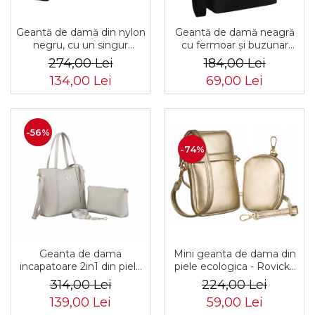
Geantă de damă din nylon
Geantă de damă neagră
negru, cu un singur
cu fermoar și buzunar
compartiment, închidere
exterior - Peterson PTR-
274,00 Lei
184,00 Lei
cu fermoar - Peterson
PTN TZ15605D-0917 BL
134,00 Lei
69,00 Lei
PTR-PTN JN-13-0252
BLACK
-56%
-74%
Mini geanta de dama din
Geanta de dama
piele ecologica - Rovicky
incapatoare 2in1 din piele
PTR-R-KP-10-HRH-4232
ecologica - Rovicky PTR-
224,00 Lei
314,00 Lei
GOL
R-TOR-ALE-7-0950 GRA
59,00 Lei
139,00 Lei