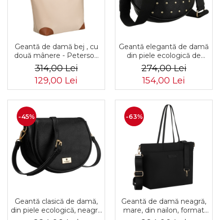
Geantă de damă bej , cu
Geantă elegantă de damă
două mânere - Peterson
din piele ecologică de
PTR-PTN CSM-16-8045
culoare neagră - Peterson
314,00 Lei
274,00 Lei
BEIG
PTR-PTN MIS-03-3582
129,00 Lei
154,00 Lei
BLAC
-45%
-63%
Geantă clasică de damă,
Geantă de damă neagră,
din piele ecologică, neagră
mare, din nailon, format
- Peterson PTR-PTN TOR-
A4, se închide cu o clemă