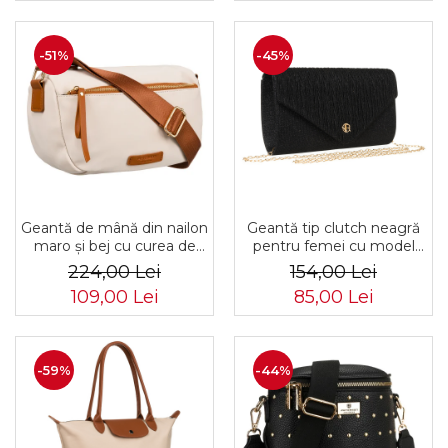
-51%
-45%
Geantă de mână din nailon
Geantă tip clutch neagră
maro și bej cu curea de
pentru femei cu model
umăr - Peterson PTR-PTN
herringbone suspendată
224,00 Lei
154,00 Lei
JN-05 IVORY-BROW
pe un lanț - Rovicky PTR-
109,00 Lei
85,00 Lei
R-XS021-4214 BLACK
-59%
-44%