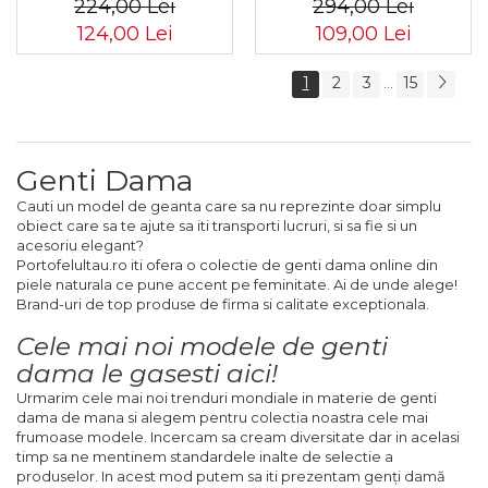
224,00 Lei
294,00 Lei
ALE-24-5142
magnetică - Peterson
124,00 Lei
109,00 Lei
PTR-PTN JN-10-0092
BLACK
1
2
3
15
...
Genti Dama
Cauti un model de geanta care sa nu reprezinte doar simplu
obiect care sa te ajute sa iti transporti lucruri, si sa fie si un
acesoriu elegant?
Portofelultau.ro iti ofera o colectie de genti dama online din
piele naturala ce pune accent pe feminitate. Ai de unde alege!
Brand-uri de top produse de firma si calitate exceptionala.
Cele mai noi modele de genti
dama le gasesti aici!
Urmarim cele mai noi trenduri mondiale in materie de genti
dam
a
de mana si alegem pentru colectia noastra cele mai
frumoase modele. Incercam sa cream diversitate dar in acelasi
timp sa ne mentinem standardele inalte de selectie a
produselor. In acest mod putem sa iti prezentam genţi dam
ă