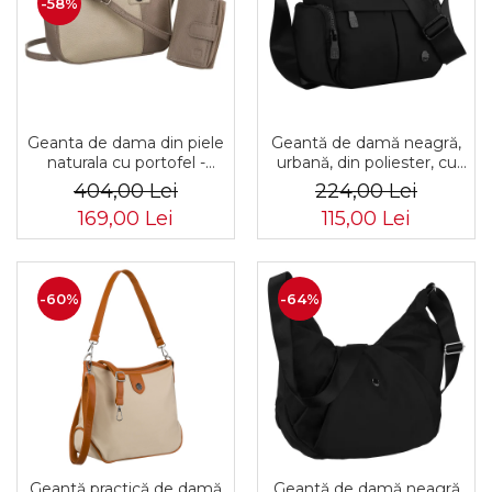
-58%
Geanta de dama din piele
Geantă de damă neagră,
naturala cu portofel -
urbană, din poliester, cu
Peterson PTR-PTN CF4-
închidere cu fermoar -
404,00 Lei
224,00 Lei
DS-5216 D.BE
Peterson PTR-PTN CTY-
169,00 Lei
115,00 Lei
22-2508 BLAC
-60%
-64%
Geantă practică de damă
Geantă de damă neagră