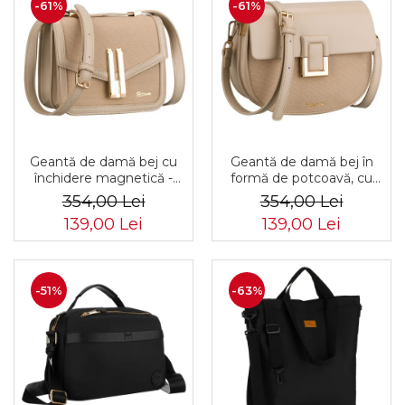
-61%
-61%
Geantă de damă bej cu
Geantă de damă bej în
închidere magnetică -
formă de potcoavă, cu
Peterson PTR-PTN DALIA
închidere cu clip magnetic
354,00 Lei
354,00 Lei
BEIGE
- Peterson PTR-PTN
139,00 Lei
139,00 Lei
PIWONIA BEIGE
-51%
-63%