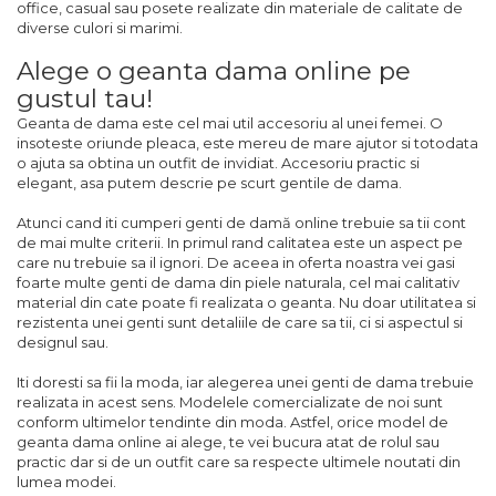
office, casual sau posete realizate din materiale de calitate de
diverse culori si marimi.
Alege o geanta dama online pe
gustul tau!
Geanta de dama este cel mai util accesoriu al unei femei. O
insoteste oriunde pleaca, este mereu de mare ajutor si totodata
o ajuta sa obtina un outfit de invidiat. Accesoriu practic si
elegant, asa putem descrie pe scurt gentile de dama.
Atunci cand iti cumperi genti de dam
ă
online trebuie sa tii cont
de mai multe criterii. In primul rand calitatea este un aspect pe
care nu trebuie sa il ignori. De aceea in oferta noastra vei gasi
foarte multe genti de dama din piele naturala, cel mai calitativ
material din cate poate fi realizata o geanta. Nu doar utilitatea si
rezistenta unei genti sunt detaliile de care sa tii, ci si aspectul si
designul sau.
Iti doresti sa fii la moda, iar alegerea unei genti de dama trebuie
realizata in acest sens. Modelele comercializate de noi sunt
conform ultimelor tendinte din moda. Astfel, orice model de
geanta dama online ai alege, te vei bucura atat de rolul sau
practic dar si de un outfit care sa respecte ultimele noutati din
lumea modei.