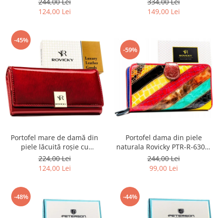
244,00 Lei
334,00 Lei
RS RED
124,00 Lei
149,00 Lei
-45%
-59%
Portofel mare de damă din
Portofel dama din piele
piele lăcuită roșie cu
naturala Rovicky PTR-R-6303-
închidere cu capsă - Rovicky
PAT-6939 MULT
224,00 Lei
244,00 Lei
124,00 Lei
99,00 Lei
-48%
-44%