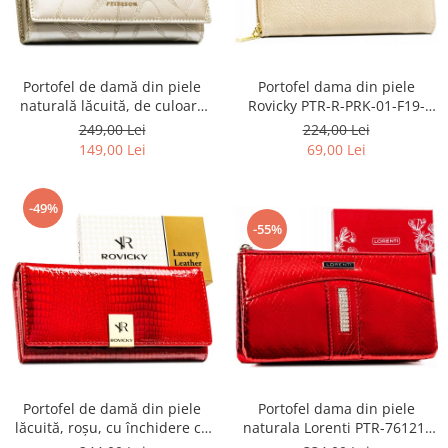
Portofel de damă din piele
Portofel dama din piele
naturală lăcuită, de culoare
Rovicky PTR-R-PRK-01-F19-
bej, cu închidere cu capsă -
2757 BE
249,00 Lei
224,00 Lei
Peterson
149,00 Lei
69,00 Lei
-49%
-55%
Portofel de damă din piele
Portofel dama din piele
lăcuită, roșu, cu închidere cu
naturala Lorenti PTR-76121-
capsă - Rovicky PTR-RH-22-1-
MSD-9306 RE