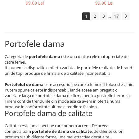
Rovicky PTR-R-PRK-01-S5-
PTR-PTN 007-BC-7274
99,00 Lei
99,00 Lei
6369-GRE
1
2
3
17
...
Portofele dama
Categoria de
portofele dama
este una dintre cele mai apreciate de
catre femei.
Iti punem la dispozitie o oferta variata de portofele realizate de brand-
uri de top, produse de firma si de o calitate incontestabila.
Portofelul de dama
este accesoriul pe care o femeie il foloseste zilnic.
Putem spune ca este indispensabil, iar de aceea am pregatit o
varietate larga de portofele dama de firma pentru gusturile fiecareia.
Tinem cont de trendurile din moda asa ca avem in oferta numai
produse în conformitate ultimele tendinte fashion.
Portofele dama de calitate
Calitatea este un aspect pe care punem accent. De aceea
comercializam
portofele de dama de calitate
, de diferite culori
precum si sub diferite forme, una mai atractiva decat alta.