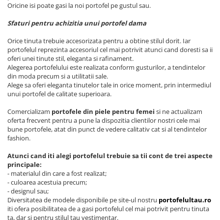
Oricine isi poate gasi la noi portofel pe gustul sau.
Sfaturi pentru achizitia unui portofel dama
Orice tinuta trebuie accesorizata pentru a obtine stilul dorit. Iar
portofelul reprezinta accesoriul cel mai potrivit atunci cand doresti sa ii
oferi unei tinute stil, eleganta si rafinament.
Alegerea portofelului este realizata conform gusturilor, a tendintelor
din moda precum si a utilitatii sale.
Alege sa oferi eleganta tinutelor tale in orice moment, prin intermediul
unui portofel de calitate superioara.
Comercializam
portofele din piele pentru femei
si ne actualizam
oferta frecvent pentru a pune la dispozitia clientilor nostri cele mai
bune portofele, atat din punct de vedere calitativ cat si al tendintelor
fashion.
Atunci cand iti alegi portofelul trebuie sa tii cont de trei aspecte
principale:
- materialul din care a fost realizat;
- culoarea acestuia precum;
- designul sau;
Diversitatea de modele disponibile pe site-ul nostru
portofelultau.ro
iti ofera posibilitatea de a gasi portofelul cel mai potrivit pentru tinuta
ta, dar si pentru stilul tau vestimentar.