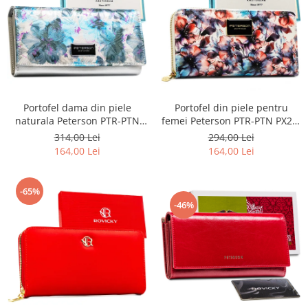
Portofel dama din piele
Portofel din piele pentru
naturala Peterson PTR-PTN
femei Peterson PTR-PTN PX25-
PX27-1-NPK BLUE
PF2 BLUE
314,00 Lei
294,00 Lei
164,00 Lei
164,00 Lei
-65%
-46%