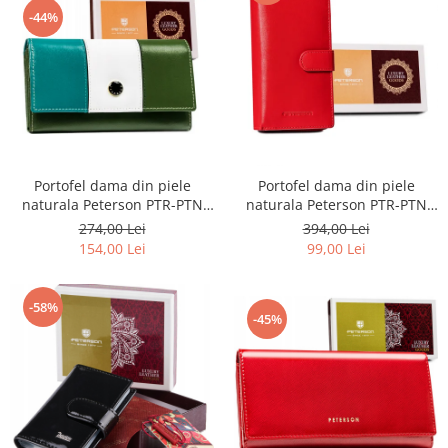
-44%
Portofel dama din piele
Portofel dama din piele
naturala Peterson PTR-PTN
naturala Peterson PTR-PTN
RD-08-GCL-S-3805
RD-42-GCL
274,00 Lei
394,00 Lei
154,00 Lei
99,00 Lei
-58%
-45%