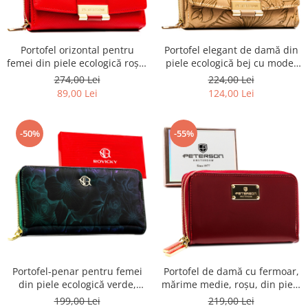
Portofel orizontal pentru
Portofel elegant de damă din
femei din piele ecologică roșie
piele ecologică bej cu model
- Peterson PTR-PTN 0015-SAF-
floral - Peterson
274,00 Lei
224,00 Lei
9402 RE
89,00 Lei
124,00 Lei
-50%
-55%
Portofel-penar pentru femei
Portofel de damă cu fermoar,
din piele ecologică verde,
mărime medie, roșu, din piele
acoperit cu model floral -
ecologică lăcuită - Peterson
199,00 Lei
219,00 Lei