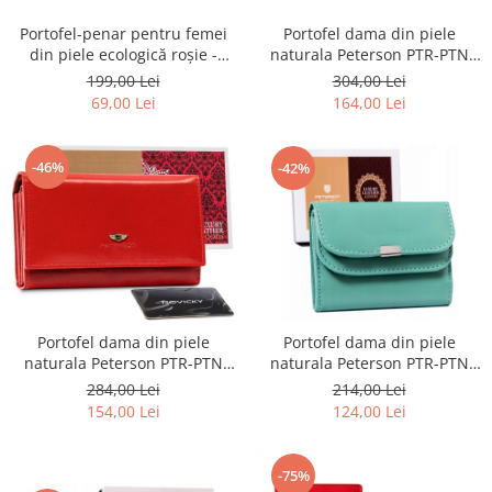
Portofel-penar pentru femei
Portofel dama din piele
din piele ecologică roșie -
naturala Peterson PTR-PTN
Rovicky PTR-R-PRK-01-U8-
PL-721-1506
199,00 Lei
304,00 Lei
6338-RED
69,00 Lei
164,00 Lei
-46%
-42%
Portofel dama din piele
Portofel dama din piele
naturala Peterson PTR-PTN
naturala Peterson PTR-PTN
438 2-3-1-5989 R
RD-GC02-MCL-4383
284,00 Lei
214,00 Lei
154,00 Lei
124,00 Lei
-75%