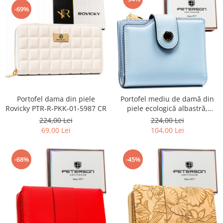
-69%
Portofel dama din piele
Portofel mediu de damă din
Rovicky PTR-R-PKK-01-5987 CR
piele ecologică albastră,
potrivit pentru cartea de
224,00 Lei
224,00 Lei
înmatriculare a vehiculului -
69,00 Lei
104,00 Lei
Peterson PTR-PTN 012-JK6-
2653 NAV
-68%
-45%