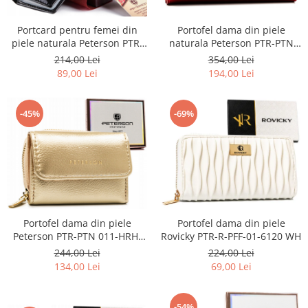
Portofel dama din piele
Portcard pentru femei din
naturala Peterson PTR-PTN
piele naturala Peterson PTR-
42100-SAF-7266 R
PTN BC-103
354,00 Lei
214,00 Lei
194,00 Lei
89,00 Lei
-69%
-45%
Portofel dama din piele
Portofel dama din piele
Peterson PTR-PTN 011-HRH-
Rovicky PTR-R-PFF-01-6120 WH
5093 GOL
244,00 Lei
224,00 Lei
134,00 Lei
69,00 Lei
-54%