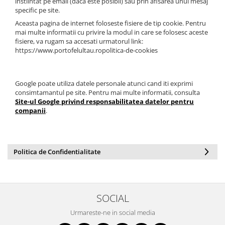
instiintat pe email (daca este posibil) sau prin afisarea unui mesaj
specific pe site.
Aceasta pagina de internet foloseste fisiere de tip cookie. Pentru
mai multe informatii cu privire la modul in care se folosesc aceste
fisiere, va rugam sa accesati urmatorul link:
https://www.portofelultau.ropolitica-de-cookies
Google poate utiliza datele personale atunci cand iti exprimi
consimtamantul pe site. Pentru mai multe informatii, consulta
Site-ul Google privind responsabilitatea datelor pentru
companii
.
Politica de Confidentialitate
SOCIAL
Urmareste-ne in social media