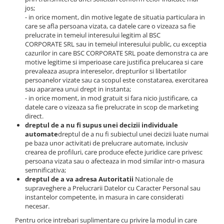
jos;
- in orice moment, din motive legate de situatia particulara in
care se afla persoana vizata, ca datele care o vizeaza sa fie
prelucrate in temeiul interesului legitim al BSC
CORPORATE SRL sau in temeiul interesului public, cu exceptia
cazurilor in care BSC CORPORATE SRL poate demonstra ca are
motive legitime si imperioase care justifica prelucarea si care
prevaleaza asupra intereselor, drepturilor si libertatilor
persoanelor vizate sau ca scopul este constatarea, exercitarea
sau apararea unui drept in instanta;
- in orice moment, in mod gratuit si fara nicio justificare, ca
datele care o vizeaza sa fie prelucrate in scop de marketing
direct.
dreptul de a nu fi supus unei decizii individuale
automate
dreptul de a nu fi subiectul unei decizii luate numai
pe baza unor activitati de prelucrare automate, inclusiv
crearea de profiluri, care produce efecte juridice care privesc
persoana vizata sau o afecteaza in mod similar intr-o masura
semnificativa;
dreptul de a va adresa Autoritatii
Nationale de
supraveghere a Prelucrarii Datelor cu Caracter Personal sau
instantelor competente, in masura in care considerati
necesar.
Pentru orice intrebari suplimentare cu privire la modul in care