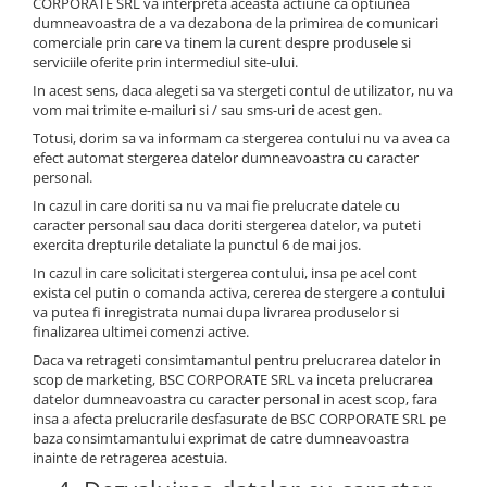
CORPORATE SRL va interpreta aceasta actiune ca optiunea
dumneavoastra de a va dezabona de la primirea de comunicari
comerciale prin care va tinem la curent despre produsele si
serviciile oferite prin intermediul site-ului.
In acest sens, daca alegeti sa va stergeti contul de utilizator, nu va
vom mai trimite e-mailuri si / sau sms-uri de acest gen.
Totusi, dorim sa va informam ca stergerea contului nu va avea ca
efect automat stergerea datelor dumneavoastra cu caracter
personal.
In cazul in care doriti sa nu va mai fie prelucrate datele cu
caracter personal sau daca doriti stergerea datelor, va puteti
exercita drepturile detaliate la punctul 6 de mai jos.
In cazul in care solicitati stergerea contului, insa pe acel cont
exista cel putin o comanda activa, cererea de stergere a contului
va putea fi inregistrata numai dupa livrarea produselor si
finalizarea ultimei comenzi active.
Daca va retrageti consimtamantul pentru prelucrarea datelor in
scop de marketing, BSC CORPORATE SRL va inceta prelucrarea
datelor dumneavoastra cu caracter personal in acest scop, fara
insa a afecta prelucrarile desfasurate de BSC CORPORATE SRL pe
baza consimtamantului exprimat de catre dumneavoastra
inainte de retragerea acestuia.