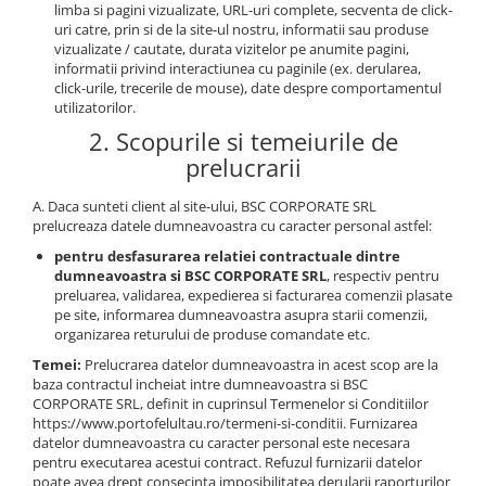
limba si pagini vizualizate, URL-uri complete, secventa de click-
uri catre, prin si de la site-ul nostru, informatii sau produse
vizualizate / cautate, durata vizitelor pe anumite pagini,
informatii privind interactiunea cu paginile (ex. derularea,
click-urile, trecerile de mouse), date despre comportamentul
utilizatorilor.
2. Scopurile si temeiurile de
prelucrarii
A. Daca sunteti client al site-ului, BSC CORPORATE SRL
prelucreaza datele dumneavoastra cu caracter personal astfel:
pentru desfasurarea relatiei contractuale dintre
dumneavoastra si BSC CORPORATE SRL
, respectiv pentru
preluarea, validarea, expedierea si facturarea comenzii plasate
pe site, informarea dumneavoastra asupra starii comenzii,
organizarea returului de produse comandate etc.
Temei:
Prelucrarea datelor dumneavoastra in acest scop are la
baza contractul incheiat intre dumneavoastra si BSC
CORPORATE SRL, definit in cuprinsul Termenelor si Conditiilor
https://www.portofelultau.ro/termeni-si-conditii. Furnizarea
datelor dumneavoastra cu caracter personal este necesara
pentru executarea acestui contract. Refuzul furnizarii datelor
poate avea drept consecinta imposibilitatea derularii raporturilor