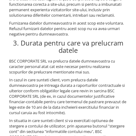
functionarea corecta a site-ului, precum si pentru a imbunatati
permanent experienta vizitatorilor site-ului, inclusiv prin
solutionarea diferitelor comentarii, intrebari sau reclamatii.
Furnizarea datelor dumneavoastra in acest scop este voluntara.
Refuzul furnizarii datelor pentru acest scop nu va avea urmari
negative pentru dumneavoastra.
3. Durata pentru care va prelucram
datele
BSC CORPORATE SRL va prelucra datele dumneavoastra cu
caracter personal atat cat este necesar pentru realizarea
scopurilor de prelucrare mentionate mai sus.
In cazul in care sunteti client, vom prelucra datele
dumneavoastra pe intreaga durata a raporturilor contractuale si
ulterior conform obligatiilor legale care revin in sarcina BSC
CORPORATE SRL (de ex, in cazul documentelor justificative
financiar-contabile pentru care termenul de pastrare prevazut de
lege este de 10 ani de la data incheierii exercitiului financiar in
cursul caruia au fost intocmite).
In situatia in care sunteti client si va exercitati optiunea de
stergere a contului de utilizator, prin apasarea butonul "stergere
cont" din sectiunea "informatiile contului meu", BSC