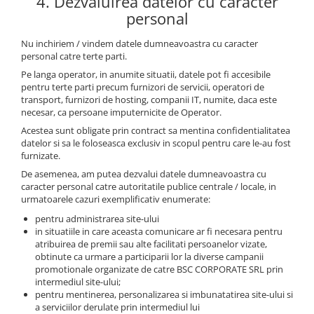
4. Dezvaluirea datelor cu caracter
personal
Nu inchiriem / vindem datele dumneavoastra cu caracter
personal catre terte parti.
Pe langa operator, in anumite situatii, datele pot fi accesibile
pentru terte parti precum furnizori de servicii, operatori de
transport, furnizori de hosting, companii IT, numite, daca este
necesar, ca persoane imputernicite de Operator.
Acestea sunt obligate prin contract sa mentina confidentialitatea
datelor si sa le foloseasca exclusiv in scopul pentru care le-au fost
furnizate.
De asemenea, am putea dezvalui datele dumneavoastra cu
caracter personal catre autoritatile publice centrale / locale, in
urmatoarele cazuri exemplificativ enumerate:
pentru administrarea site-ului
in situatiile in care aceasta comunicare ar fi necesara pentru
atribuirea de premii sau alte facilitati persoanelor vizate,
obtinute ca urmare a participarii lor la diverse campanii
promotionale organizate de catre BSC CORPORATE SRL prin
intermediul site-ului;
pentru mentinerea, personalizarea si imbunatatirea site-ului si
a serviciilor derulate prin intermediul lui