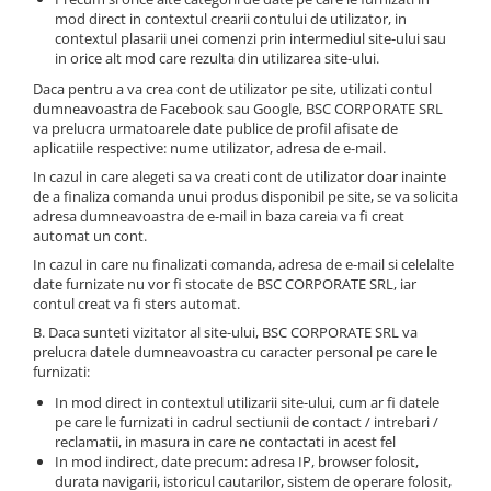
mod direct in contextul crearii contului de utilizator, in
contextul plasarii unei comenzi prin intermediul site-ului sau
in orice alt mod care rezulta din utilizarea site-ului.
Daca pentru a va crea cont de utilizator pe site, utilizati contul
dumneavoastra de Facebook sau Google, BSC CORPORATE SRL
va prelucra urmatoarele date publice de profil afisate de
aplicatiile respective: nume utilizator, adresa de e-mail.
In cazul in care alegeti sa va creati cont de utilizator doar inainte
de a finaliza comanda unui produs disponibil pe site, se va solicita
adresa dumneavoastra de e-mail in baza careia va fi creat
automat un cont.
In cazul in care nu finalizati comanda, adresa de e-mail si celelalte
date furnizate nu vor fi stocate de BSC CORPORATE SRL, iar
contul creat va fi sters automat.
B. Daca sunteti vizitator al site-ului, BSC CORPORATE SRL va
prelucra datele dumneavoastra cu caracter personal pe care le
furnizati:
In mod direct in contextul utilizarii site-ului, cum ar fi datele
pe care le furnizati in cadrul sectiunii de contact / intrebari /
reclamatii, in masura in care ne contactati in acest fel
In mod indirect, date precum: adresa IP, browser folosit,
durata navigarii, istoricul cautarilor, sistem de operare folosit,