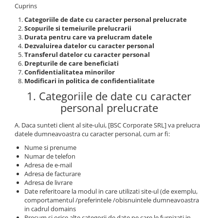
Cuprins
Categoriile de date cu caracter personal prelucrate
Scopurile si temeiurile prelucrarii
Durata pentru care va prelucram datele
Dezvaluirea datelor cu caracter personal
Transferul datelor cu caracter personal
Drepturile de care beneficiati
Confidentialitatea minorilor
Modificari in politica de confidentialitate
1. Categoriile de date cu caracter
personal prelucrate
A. Daca sunteti client al site-ului, [BSC Corporate SRL] va prelucra
datele dumneavoastra cu caracter personal, cum ar fi:
Nume si prenume
Numar de telefon
Adresa de e-mail
Adresa de facturare
Adresa de livrare
Date referitoare la modul in care utilizati site-ul (de exemplu,
comportamentul /preferintele /obisnuintele dumneavoastra
in cadrul domains
Precum si orice alte categorii de date pe care le furnizati in