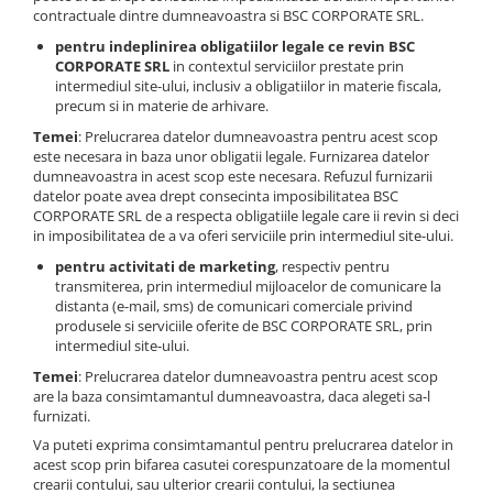
contractuale dintre dumneavoastra si BSC CORPORATE SRL.
pentru indeplinirea obligatiilor legale ce revin BSC
CORPORATE SRL
in contextul serviciilor prestate prin
intermediul site-ului, inclusiv a obligatiilor in materie fiscala,
precum si in materie de arhivare.
Temei
: Prelucrarea datelor dumneavoastra pentru acest scop
este necesara in baza unor obligatii legale. Furnizarea datelor
dumneavoastra in acest scop este necesara. Refuzul furnizarii
datelor poate avea drept consecinta imposibilitatea BSC
CORPORATE SRL de a respecta obligatiile legale care ii revin si deci
in imposibilitatea de a va oferi serviciile prin intermediul site-ului.
pentru activitati de marketing
, respectiv pentru
transmiterea, prin intermediul mijloacelor de comunicare la
distanta (e-mail, sms) de comunicari comerciale privind
produsele si serviciile oferite de BSC CORPORATE SRL, prin
intermediul site-ului.
Temei
: Prelucrarea datelor dumneavoastra pentru acest scop
are la baza consimtamantul dumneavoastra, daca alegeti sa-l
furnizati.
Va puteti exprima consimtamantul pentru prelucrarea datelor in
acest scop prin bifarea casutei corespunzatoare de la momentul
crearii contului, sau ulterior crearii contului, la sectiunea