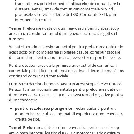
transmiterea, prin intermediul mijloacelor de comunicare la
distanta (e-mail, sms), de comunicari comerciale privind
produsele si serviciile oferite de [BSC Corporate SRL], prin
intermediul site-ului.
Temei
: Prelucrarea datelor dumneavoastra pentru acest scop
are la baza consimtamantul dumneavoastra, daca alegeti sa-l
furnizati.
Va puteti exprima consimtamantul pentru prelucrarea datelor in
acest scop prin completarea si bifarea casutei corespunzatoare
din formularul pentru abonarea la newsletter disponibil pe site.
Pentru dezabonarea de la primirea unor astfel de comunicari
comerciale puteti folosi optiunea de la finalul fiecarui e-mail/ sms
continand comunicari comerciale.
Furnizarea datelor dumneavoastra in acest scop este voluntara.
Refuzul furnizarii consimtamantului pentru prelucrarea datelor
dumneavoastra in acest scop nu va avea urmari negative pentru
dumneavoastra.
pentru rezolvarea plangerilor
, reclamatiilor si pentru a
monitoriza traficul si a imbunatati experienta dumneavoastra
oferita pe site.
Temei
: Prelucrarea datelor dumneavoastra pentru acest scop
are la baza interesul legitim al [BSC Corporate SRL] de a asigura