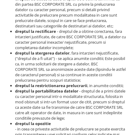
din partea BSC CORPORATE SRL cu privire la prelucrarea
datelor cu caracter personal, precum si detalii privind
activitatile de prelucrare precum modalitatea in care sunt
prelucrate datele, scopul in care se face prelucrarea,
destinatarii sau categoriile de destinatari ai datelor, etc;
dreptul la rectificare
- dreptul de a obtine corectarea, fara
intarzieri justificate, de catre BSC CORPORATE SRL a datelor cu
caracter personal inexacte/ nejustificate, precum si
completarea datelor incomplete;
dreptul la stergerea datelor
, fara intarzieri nejustificate,
("dreptul de a fi uitat") - se aplica anumite conditii; Este posibil
ca, in urma solicitarii de stergere a datelor, BSC
CORPORATE SRL sa anonimizeze aceste date (lipsindu-le astfel
de caracterul personal) si sa continue in aceste conditii
prelucrarea pentru scopuri statistice;
dreptul la restrictionarea prelucrarii
, in anumite conditii;
dreptul la portabilitatea datelor
- dreptul de a primi datele
cu caracter personal intr-o modalitate structurata, folosita in
mod obisnuit si intr-un format usor de citit, precum si dreptul
ca aceste date sa fie transmise de catre BSC CORPORATE SRL
catre alt operator de date, in masura in care sunt indeplinite
conditiile prevazute de lege;
dreptul la opozitie
- in ceea ce priveste activitatile de prelucrare se poate exercita
prin transmiterea unei solicitari conform celor indicate mai