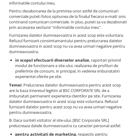
informatiile contului meu.
Pentru dezabonarea de la primirea unor astfel de comunicari
comerciale puteti folosi optiunea de la finalul fiecarui e-mail/ sms
continand comunicari comerciale. In plus, puteti sa va dezabonati
prin accesarea sectiunii "Informatiile contului meu".
Furnizarea datelor dumneavoastra in acest scop este voluntara.
Refuzul furnizarii consimtamantului pentru prelucrarea datelor
dumneavoastra in acest scop nu va avea urmari negative pentru
dumneavoastra.
in scopul efectuarii diverselor analize
, raportari privind
modul de functionare a site-ului, realizarea de profiluri de
preferinte de consum, in principal, in vederea imbunatatiri
experientei oferite pe site.
Temei
: Prelucrarea datelor dumneavoastra pentru acest scop
are la baza interesul legitim al BSC CORPORATE SRL de a
imbunatati permanent experienta clientilor pe site. Furnizarea
datelor dumneavoastra in acest scop este voluntara. Refuzul
furnizarii datelor pentru acest scop nu va avea urmari negative
pentru dumneavoastra.
B. Daca sunteti vizitator al site-ului, [BSC Corporate SRL]
prelucreaza datele dumneavoastra cu caracter personal astfel:
pentru activitati de marketing
, respectiv pentru