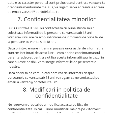
datele cu caracter personal sunt prelucrate si pentru a va exercita
drepturile mentionate mai sus, va rugam sa va adresati la adresa
de email: vanzari@portofelultau.ro
7. Confidentialitatea minorilor
BSC CORPORATE SRL nu contacteaza cu buna stiinta sau nu
colecteaza informatii de la persoane cu varsta sub 18 ani.
Website-ul nu are ca scop solicitarea de informatii de orice fel de
la persoane cu varsta sub 18 ani.
Daca printr-o eroare intram in posesia unor astfel de informatii si
suntem instiintati de acest lucru, vom obtine consimtamantul
parental adecvat pentru a utiliza aceste informatii sau, in cazul in
care nu este posibil, vom sterge informatiile de pe serverele
noastre.
Daca doriti sa ne comunicati primirea de informatii despre
persoanele cu varsta sub 18 ani, va rugam sa ne contactati pe
email la vanzari@portofelultau.ro
8. Modificari in politica de
confidentialitate
Ne rezervam dreptul de a modifica aceasta politica de
confidentialitate. In cazul unor modificari majore pe viitor vei fi