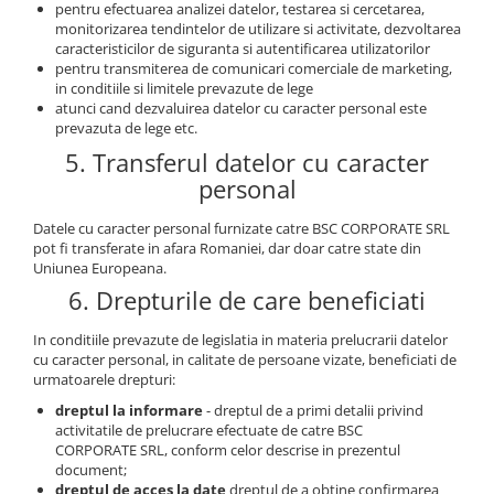
pentru efectuarea analizei datelor, testarea si cercetarea,
monitorizarea tendintelor de utilizare si activitate, dezvoltarea
caracteristicilor de siguranta si autentificarea utilizatorilor
pentru transmiterea de comunicari comerciale de marketing,
in conditiile si limitele prevazute de lege
atunci cand dezvaluirea datelor cu caracter personal este
prevazuta de lege etc.
5. Transferul datelor cu caracter
personal
Datele cu caracter personal furnizate catre BSC CORPORATE SRL
pot fi transferate in afara Romaniei, dar doar catre state din
Uniunea Europeana.
6. Drepturile de care beneficiati
In conditiile prevazute de legislatia in materia prelucrarii datelor
cu caracter personal, in calitate de persoane vizate, beneficiati de
urmatoarele drepturi:
dreptul la informare
- dreptul de a primi detalii privind
activitatile de prelucrare efectuate de catre BSC
CORPORATE SRL, conform celor descrise in prezentul
document;
dreptul de acces la date
dreptul de a obtine confirmarea