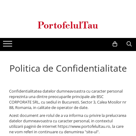
Genti Dama
Rucsacuri
Accesorii Barbati
Idei Cadouri
Accesorii Dama
Genti Office
Rucsacuri Dama
Borsete Barbati
Cadouri pentru barbati
Seturi Cadou Femei
Clutch / Posete Plic
Rucsacuri Barbati
Curele Barbati
Cadouri pentru femei
Borsete Dama
Genti Casual
Ghiozdane
Genti Barbati de Umar
Genti Piele Naturala
Seturi Cadou
Politica de Confidentialitate
Genti multifunctionale mamici
Confidentialitatea datelor dumneavoastra cu caracter personal
reprezinta una dintre preocuparile principale ale BSC
CORPORATE SRL, cu sediul in Bucuresti, Sector 3, Calea Mosilor nr
88, Romania, in calitate de operator de date.
Acest document are rolul de a va informa cu privire la prelucrarea
datelor dumneavoastra cu caracter personal, in contextul
utilizarii paginii de internet https://www.portofelultau.ro, la care
ne vom referi in continuare cu denumirea "site-ul".