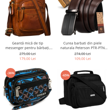
Geantă mică de tip
Curea barbati din piele
messenger pentru bărbați,
naturala Peterson PTR-PTN
geantă de umăr, geantă de
AB35-125-03 BRO
279,00 Lei
274,00 Lei
oraș maro din piele naturală -
179,00 Lei
109,00 Lei
Peterson
-36%
-65%