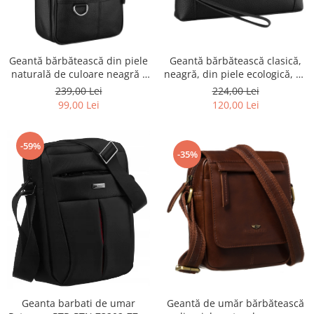
Geantă bărbătească din piele
Geantă bărbătească clasică,
naturală de culoare neagră -
neagră, din piele ecologică, cu
Rovicky PTR-R-ST7-01-7571-
fermoar - Rovicky PTR-R-SDR-
239,00 Lei
224,00 Lei
BLACK
01-1631 BLACK
99,00 Lei
120,00 Lei
-59%
-35%
Geanta barbati de umar
Geantă de umăr bărbătească