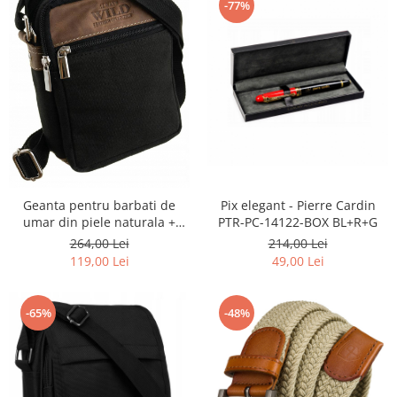
-77%
Geanta pentru barbati de
Pix elegant - Pierre Cardin
umar din piele naturala +
PTR-PC-14122-BOX BL+R+G
tesatura Always Wild PTR-588-
264,00 Lei
214,00 Lei
MHC
119,00 Lei
49,00 Lei
-65%
-48%