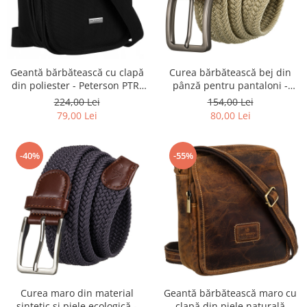
Geantă bărbătească cu clapă
Curea bărbătească bej din
din poliester - Peterson PTR-
pânză pentru pantaloni -
PTN 6524-5765 BL
Peterson PTR-PTN PAR-S-115
224,00 Lei
154,00 Lei
BE-CA
79,00 Lei
80,00 Lei
-40%
-55%
Curea maro din material
Geantă bărbătească maro cu
sintetic și piele ecologică -
clapă din piele naturală