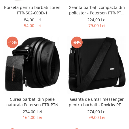
Borseta pentru barbati Loren
Geantă bărbați compactă din
PTR-S02-600D-1
poliester - Peterson PTR-PTN
6523-5758 BL
84,00 Lei
224,00 Lei
54,00 Lei
79,00 Lei
-64%
-40%
Curea barbati din piele
Geanta de umar messenger
naturala Peterson PTR-PTN
pentru barbati - Rovicky PTR-
A001 BL
R-652-2-6847 BL
274,00 Lei
274,00 Lei
164,00 Lei
99,00 Lei