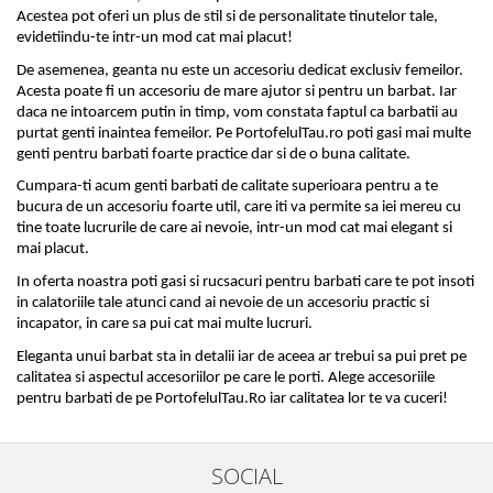
Acestea pot oferi un plus de stil si de personalitate tinutelor tale, 
evidetiindu-te intr-un mod cat mai placut!
De asemenea, geanta nu este un accesoriu dedicat exclusiv femeilor. 
Acesta poate fi un accesoriu de mare ajutor si pentru un barbat. Iar 
daca ne intoarcem putin in timp, vom constata faptul ca barbatii au 
purtat genti inaintea femeilor. Pe 
PortofelulTau.ro
 poti gasi mai multe 
genti pentru barbati foarte practice dar si de o buna calitate.
Cumpara-ti acum 
genti barbati
 de calitate superioara pentru a te 
bucura de un accesoriu foarte util, care iti va permite sa iei mereu cu 
tine toate lucrurile de care ai nevoie, intr-un mod cat mai elegant si 
mai placut.
In oferta noastra poti gasi si rucsacuri pentru barbati care te pot insoti 
in calatoriile tale atunci cand ai nevoie de un accesoriu practic si 
incapator, in care sa pui cat mai multe lucruri. 
Eleganta unui barbat sta in detalii iar de aceea ar trebui sa pui pret pe 
calitatea si aspectul accesoriilor pe care le porti. Alege accesoriile 
pentru barbati de pe PortofelulTau.Ro iar calitatea lor te va cuceri!
SOCIAL