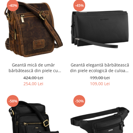
-40%
-45%
Geantă mică de umăr
Geantă elegantă bărbătească
bărbătească din piele cu
din piele ecologică de culoare
buzunar - Peterson PTR-PTN
neagră - Rovicky PTR-R-SDR-
424,00 Lei
199,00 Lei
5047-TMH-5887 TA
05-1686
254,00 Lei
109,00 Lei
-58%
-50%