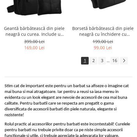
Geantă bărbătească din piele
Borsetă bărbătească din piele
neagră cu curea. Include un
neagră cu închidere cu
breloc - Peterson PTR-PTN
fermoar - Rovicky PTR-R-ST7-
399,00 Lei
199,00 Lei
710E-OPU-6736 BL
05-7618-BLACK
169,00 Lei
99,00 Lei
1
2
3
16
...
Stim cat de important este pentru un barbat sa afiseze o imagine cat 
mai buna si mai atragatoare. Iar pentru a reusi sa iasa mereu in 
evidenta cu un look elegant are nevoie de accesorii de cea mai buna 
calitate. Pentru barbatii care se respecta am pregatit o gama 
diversificata de accesorii barbati din piele naturala, elegante si 
rezistente!
Rolul practic al accesoriilor pentru barbati este incontestabil! 
Curelele 
pentru barbati
 nu trebuie privite doar ca pe niste simple accesorii 
functionale si utile, ci trebuie apreciate la adevarata lor valoare. 