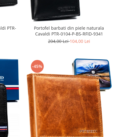
aldi PTR-
Portofel barbati din piele naturala
Cavaldi PTR-0104-P-BS-RFID-9341
204,00 Lei
104,00 Lei
-45%