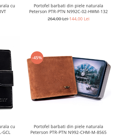
urala cu
Portofel barbati din piele naturala
RVT
Peterson PTR-PTN N992C-02-HWM-132
264,00 Lei
144,00 Lei
-45%
Portofel barbati din piele naturala
urala cu
Peterson PTR-PTN N992-CHM-M-8565
L-GCL