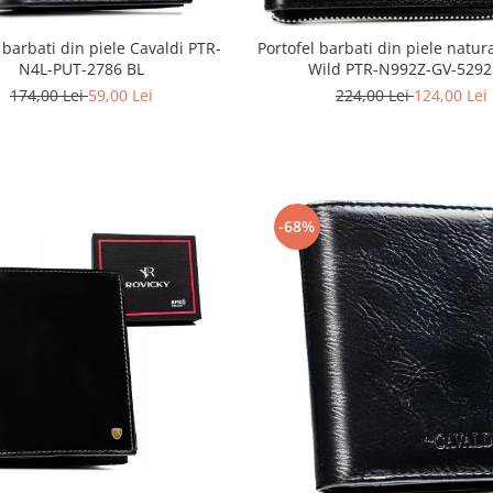
 barbati din piele Cavaldi PTR-
Portofel barbati din piele natur
N4L-PUT-2786 BL
Wild PTR-N992Z-GV-5292
174,00 Lei
59,00 Lei
224,00 Lei
124,00 Lei
-68%