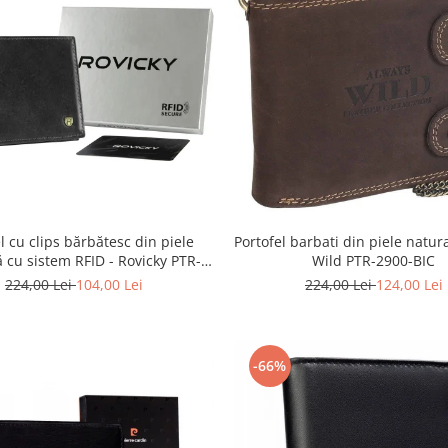
l cu clips bărbătesc din piele
Portofel barbati din piele natur
ă cu sistem RFID - Rovicky PTR-
Wild PTR-2900-BIC
N1908-RVT-9799 BLACK
224,00 Lei
104,00 Lei
224,00 Lei
124,00 Lei
-66%