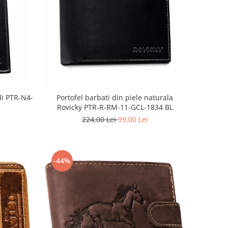
di PTR-N4-
Portofel barbati din piele naturala
Rovicky PTR-R-RM-11-GCL-1834 BL
224,00 Lei
99,00 Lei
-44%