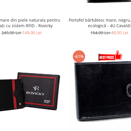
 mare din piele naturala pentru
Portofel bărbătesc mare, negru,
ați cu sistem RFID - Rovicky
ecologică - 4U Cavaldi
249,00 Lei
149,00 Lei
154,00 Lei
49,00 Lei
-61%