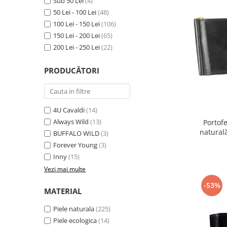
Sub 50 Lei
(4)
50 Lei - 100 Lei
(48)
100 Lei - 150 Lei
(106)
150 Lei - 200 Lei
(65)
200 Lei - 250 Lei
(22)
PRODUCĂTORI
4U Cavaldi
(14)
Always Wild
(13)
Portofe
natural
BUFFALO WILD
(3)
Forever Young
(3)
Inny
(15)
Vezi mai multe
-53%
MATERIAL
Piele naturala
(225)
Piele ecologica
(14)