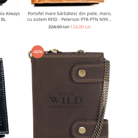
ala Always
Portofel mare bărbătesc din piele, maro,
 BL
cu sistem RFID - Peterson PTR-PTN N992-
LWC-0734 CO
224,00 Lei
124,00 Lei
-40%