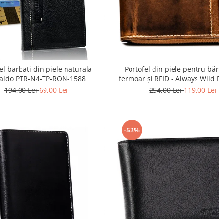
el barbati din piele naturala
Portofel din piele pentru băr
aldo PTR-N4-TP-RON-1588
fermoar și RFID - Always Wild
HWS-8858 BROWN
194,00 Lei
69,00 Lei
254,00 Lei
119,00 Lei
-52%