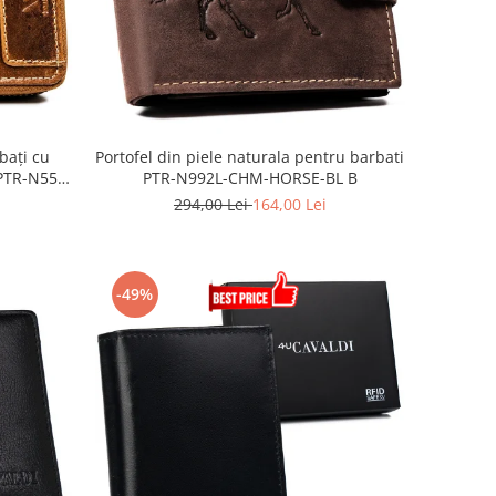
bați cu
Portofel din piele naturala pentru barbati
 PTR-N55-
PTR-N992L-CHM-HORSE-BL B
294,00 Lei
164,00 Lei
-49%