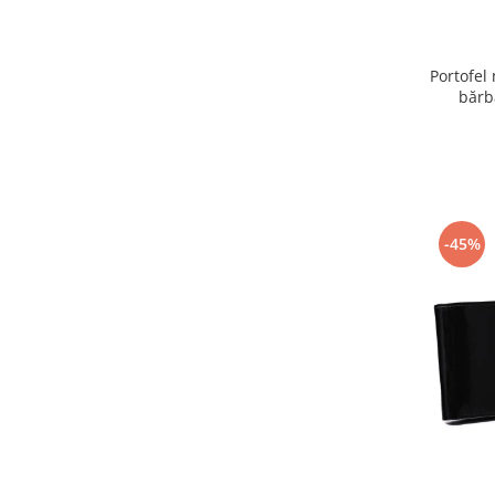
Portofel
bărb
-45%