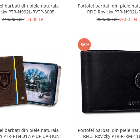
el barbati din piele naturala
Portofel barbati din piele nat
icky PTR-N992L-RVTP-3005
RFID Rovicky PTR-N992L-
244,00 Lei
134,00 Lei
254,00 Lei
99,00 Lei
-56%
el barbati din piele naturala
Portofel barbati din piele nat
on PTR-PTN 317-P-UP UA-HUNT
RFID, Rovicky PTR-R-RM-11