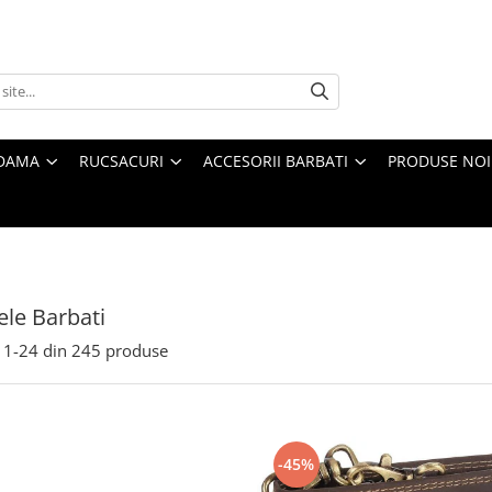
 DAMA
RUCSACURI
ACCESORII BARBATI
PRODUSE NOI
ele Barbati
1-
24
din
245
produse
-45%