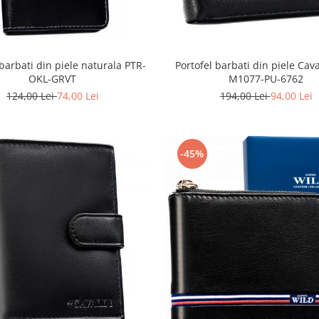
 barbati din piele naturala PTR-
Portofel barbati din piele Cav
OKL-GRVT
M1077-PU-6762
124,00 Lei
74,00 Lei
194,00 Lei
94,00 Lei
-45%