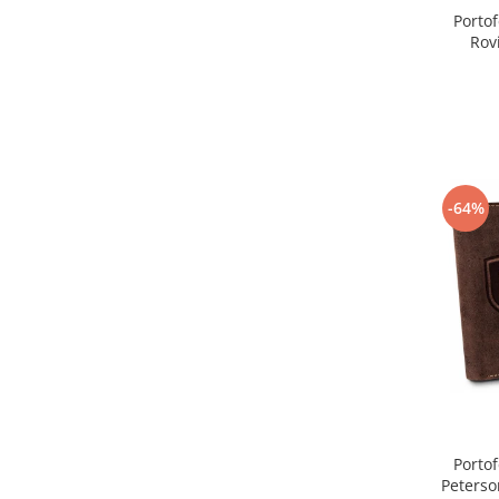
Portof
Rov
-64%
Portof
Peters