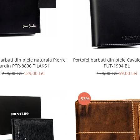
barbati din piele naturala Pierre
Portofel barbati din piele Caval
ardin PTR-8806 TILAK51
PUT-1994 BL
274,00 Lei
129,00 Lei
174,00 Lei
59,00 Lei
-53%