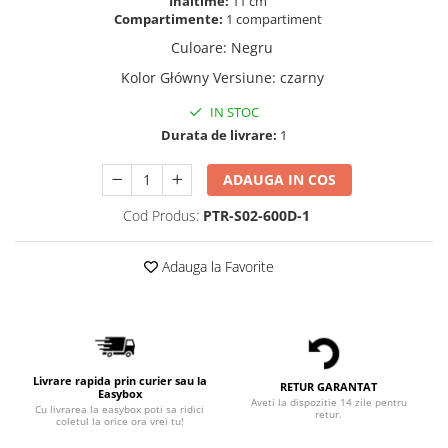
Inaltime:
11 cm
Compartimente:
1 compartiment
Culoare
:
Negru
Kolor Główny Versiune
:
czarny
IN STOC
Durata de livrare:
1
ADAUGA IN COS
Cod Produs:
PTR-S02-600D-1
Adauga la Favorite
Livrare rapida prin curier sau la
RETUR GARANTAT
Easybox
Aveti la dispozitie 14 zile pentru
Cu livrarea la easybox poti sa ridici
retur.
coletul la orice ora vrei tu!