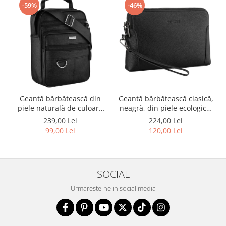
-59%
-46%
Geantă bărbătească din
Geantă bărbătească clasică,
piele naturală de culoare
neagră, din piele ecologică,
neagră - Rovicky PTR-R-ST7-
cu fermoar - Rovicky PTR-R-
239,00 Lei
224,00 Lei
01-7571-BLACK
SDR-01-1631 BLACK
99,00 Lei
120,00 Lei
SOCIAL
Urmareste-ne in social media