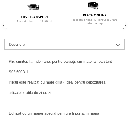
PLATA ONLINE
COST TRANSPORT
Plateste online cu cardul tau fara
Taxa de livrare - 19.99 lei
batai de cap.
Descriere
Plic uimitor, la îndemână, pentru bărbați, din material rezistent
S02-600D-1
Plicul este realizat cu mare grijă - ideal pentru depozitarea
articolelor utile de zi cu zi.
Echipat cu un maner special pentru a fi purtat in mana