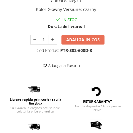
Culoare
:
Negru
Kolor Główny Versiune
:
czarny
IN STOC
Durata de livrare:
1
ADAUGA IN COS
Cod Produs:
PTR-S02-600D-3
Adauga la Favorite
Livrare rapida prin curier sau la
RETUR GARANTAT
Easybox
Aveti la dispozitie 14 zile pentru
Cu livrarea la easybox poti sa ridici
retur.
coletul la orice ora vrei tu!