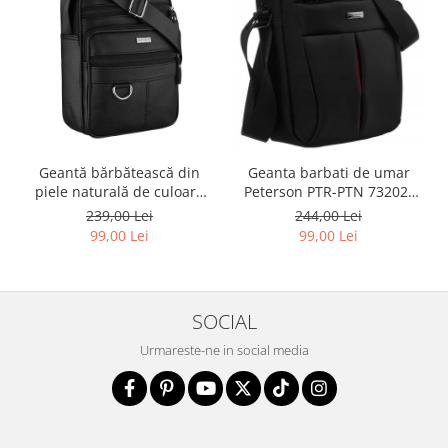
Geantă bărbătească din
Geanta barbati de umar
piele naturală de culoare
Peterson PTR-PTN 73202-
neagră - Rovicky PTR-R-ST7-
7738 BL
239,00 Lei
244,00 Lei
01-7571-BLACK
99,00 Lei
99,00 Lei
SOCIAL
Urmareste-ne in social media