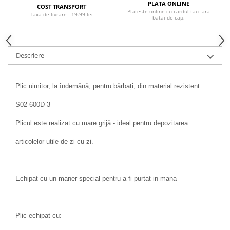
PLATA ONLINE
COST TRANSPORT
Plateste online cu cardul tau fara
Taxa de livrare - 19.99 lei
batai de cap.
Descriere
Plic uimitor, la îndemână, pentru bărbați, din material rezistent
S02-600D-3
Plicul este realizat cu mare grijă - ideal pentru depozitarea
articolelor utile de zi cu zi.
Echipat cu un maner special pentru a fi purtat in mana
Plic echipat cu: