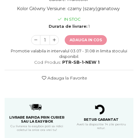
Kolor Główny Versiune
:
czarny |szary|granatowy
IN STOC
Durata de livrare:
1
ADAUGA IN COS
Promotie valabila in intervalul 03.07 - 31.08 in limita stocului
disponibil.
Cod Produs:
PTR-SB-1-NEW 1
Adauga la Favorite
LIVRARE RAPIDA PRIN CURIER
RETUR GARANTAT
SAU LA EASYBOX
Aveti la dispozitie 14 zile pentru
Cu livrarea la easybox poti sa ridici
retur.
coletul la orice ora vrei tu!