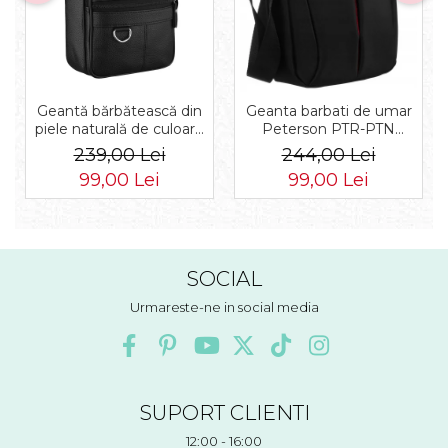
Geantă bărbătească din
Geanta barbati de umar
piele naturală de culoare
Peterson PTR-PTN
neagră - Rovicky PTR-R-
73202-7738 BL
239,00 Lei
244,00 Lei
ST7-01-7571-BLACK
99,00 Lei
99,00 Lei
SOCIAL
Urmareste-ne in social media
SUPORT CLIENTI
12:00 - 16:00