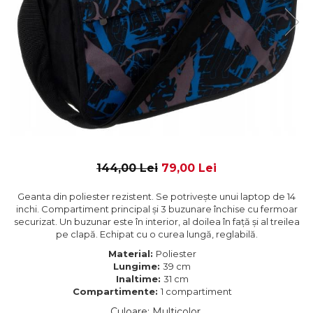
144,00 Lei
79,00 Lei
Geanta din poliester rezistent. Se potrivește unui laptop de 14
inchi. Compartiment principal și 3 buzunare închise cu fermoar
securizat. Un buzunar este în interior, al doilea în față și al treilea
pe clapă. Echipat cu o curea lungă, reglabilă.
Material:
Poliester
Lungime:
39 cm
Inaltime:
31 cm
Compartimente:
1 compartiment
Culoare
:
Multicolor