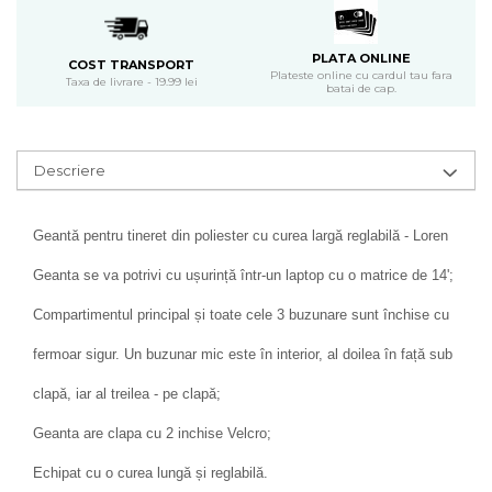
PLATA ONLINE
COST TRANSPORT
Plateste online cu cardul tau fara
Taxa de livrare - 19.99 lei
batai de cap.
Descriere
Geantă pentru tineret din poliester cu curea largă reglabilă - Loren
Geanta se va potrivi cu ușurință într-un laptop cu o matrice de 14';
Compartimentul principal și toate cele 3 buzunare sunt închise cu
fermoar sigur. Un buzunar mic este în interior, al doilea în față sub
clapă, iar al treilea - pe clapă;
Geanta are clapa cu 2 inchise Velcro;
Echipat cu o curea lungă și reglabilă.