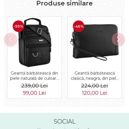
Produse similare
-59%
-46%
Geantă bărbătească din
Geantă bărbătească
piele naturală de culoare
clasică, neagră, din piele
neagră - Rovicky PTR-R-
ecologică, cu fermoar -
239,00 Lei
224,00 Lei
ST7-01-7571-BLACK
Rovicky PTR-R-SDR-01-
99,00 Lei
120,00 Lei
1631 BLACK
SOCIAL