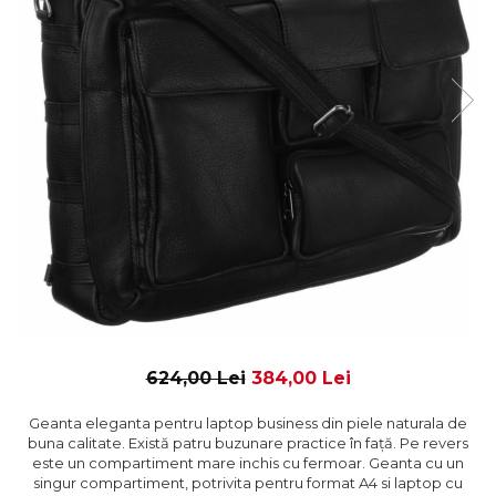
624,00 Lei
384,00 Lei
Geanta eleganta pentru laptop business din piele naturala de
buna calitate. Există patru buzunare practice în față. Pe revers
este un compartiment mare inchis cu fermoar. Geanta cu un
singur compartiment, potrivita pentru format A4 si laptop cu