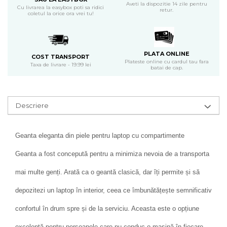
Aveti la dispozitie 14 zile pentru
Cu livrarea la easybox poti sa ridici
retur.
coletul la orice ora vrei tu!
PLATA ONLINE
COST TRANSPORT
Plateste online cu cardul tau fara
Taxa de livrare - 19.99 lei
batai de cap.
Descriere
Geanta eleganta din piele pentru laptop cu compartimente
Geanta a fost concepută pentru a minimiza nevoia de a transporta
mai multe genți. Arată ca o geantă clasică, dar îți permite și să
depozitezi un laptop în interior, ceea ce îmbunătățește semnificativ
confortul în drum spre și de la serviciu. Aceasta este o opțiune
excelentă pentru persoanele care nu conduc o mașină în fiecare