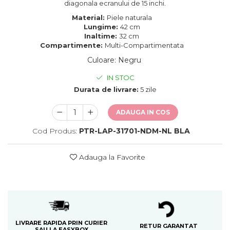
diagonala ecranului de 15 inchi.
Material:
Piele naturala
Lungime:
42 cm
Inaltime:
32 cm
Compartimente:
Multi-Compartimentata
Culoare
:
Negru
IN STOC
Durata de livrare:
5 zile
ADAUGA IN COS
Cod Produs:
PTR-LAP-31701-NDM-NL BLA
Adauga la Favorite
LIVRARE RAPIDA PRIN CURIER
RETUR GARANTAT
SAU LA EASYBOX