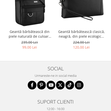
Geantă bărbătească din
Geantă bărbătească clasică,
piele naturală de culoare
neagră, din piele ecologică,
neagră - Rovicky PTR-R-ST7-
cu fermoar - Rovicky PTR-R-
239,00 Lei
224,00 Lei
01-7571-BLACK
SDR-01-1631 BLACK
99,00 Lei
120,00 Lei
SOCIAL
Urmareste-ne in social media
SUPORT CLIENTI
12:00 - 16:00