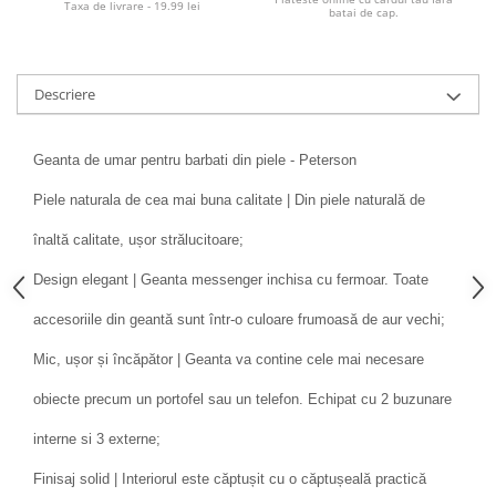
Taxa de livrare - 19.99 lei
batai de cap.
Descriere
Geanta de umar pentru barbati din piele - Peterson
Piele naturala de cea mai buna calitate | Din piele naturală de
înaltă calitate, ușor strălucitoare;
Design elegant | Geanta messenger inchisa cu fermoar. Toate
accesoriile din geantă sunt într-o culoare frumoasă de aur vechi;
Mic, ușor și încăpător | Geanta va contine cele mai necesare
obiecte precum un portofel sau un telefon. Echipat cu 2 buzunare
interne si 3 externe;
Finisaj solid | Interiorul este căptușit cu o căptușeală practică