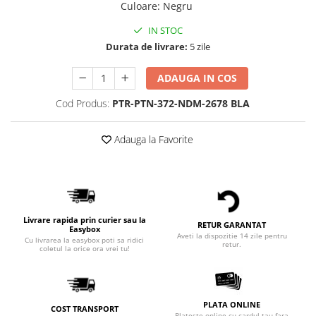
Culoare
:
Negru
IN STOC
Durata de livrare:
5 zile
ADAUGA IN COS
Cod Produs:
PTR-PTN-372-NDM-2678 BLA
Adauga la Favorite
Livrare rapida prin curier sau la
RETUR GARANTAT
Easybox
Aveti la dispozitie 14 zile pentru
Cu livrarea la easybox poti sa ridici
retur.
coletul la orice ora vrei tu!
PLATA ONLINE
COST TRANSPORT
Plateste online cu cardul tau fara